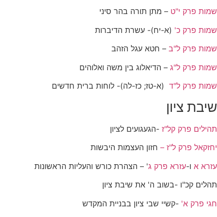
שמות פרק י"ט
– מתן תורה בהר סיני
שמות פרק כ'
(א-יח)- עשרת הדיברות
שמות פרק ל"ב
– חטא עגל הזהב
שמות פרק ל"ג
– הדיאלוג בין משה ואלוהים
שמות פרק ל"ד
(א-טז; כז-לה)- לוחות ברית חדשים
שיבת ציון
תהילים פרק קל"ז
-הגעגועים לציון
יחזקאל פרק ל"ז –
חזון העצמות היבשות
עזרא א
ו-
עזרא פרק ג
' – הצהרת כורש והעליות הראשונות
תהלים קכ"ו -בשוב ה' את שיבת ציון
חגי פרק א'
-קשיי שבי ציון בבניית המקדש