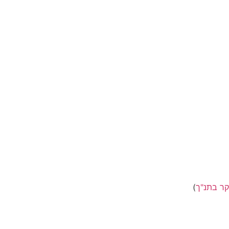
קר בתנ"ך
)