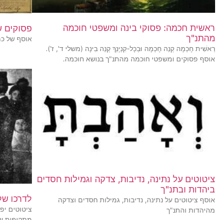
ראשית חכמה: פסוקי בינה ומשפטי חוכמה
פסוקים ש
מהתנ"ך
אוסף של כמ
רֵאשִׁית חָכְמָה קְנֵה חָכְמָה וּבְכָל-קִנְיָנְךָ קְנֵה בִינָה (משלי ד', ז').
אוסף פסוקים ומשפטי חוכמה מהתנ"ך בנושא חוכמה.
ציטוטים על נתינה, נדיבות, צדקה וגמילות חסדים
ביהדות ובתנ"ך
לדרכו של
אוסף ציטוטים על נתינה, נדיבות, גמילות חסדים וצדקה
ציטוטים יפי
מהיהדות והתנ"ך
מתקופות שו