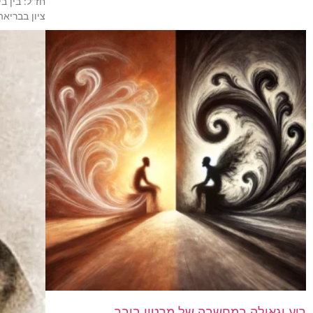
חז"ל: בין ב
ציון בבריאה
רוע וגאולה במחשבה של מרטין בובר