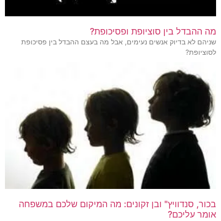
מה ההבדל בין סוציופת ופסיכופת?
שניהם לא בדיוק אנשים נעימים, אבל מה בעצם ההבדל בין פסיכופת
לסוציופת?
בכור, סנדוויץ" ובן זקונים: מה המיקום שלכם במשפחה
אומר עליכם?