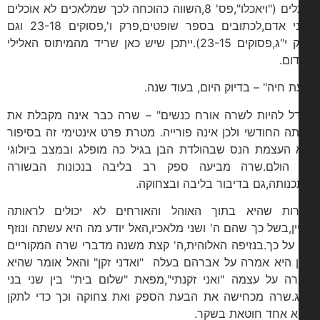
אוכלים ("ויאכלו",פס' 8,השווה כהוכחה לכך שמלאכים לא אוכלים
כבני אדם,לכתובים בספר שופטים,פרק ו',פסוקים 23-18 וגם
פרק י"ג,פסוקים 23-15).ייתכן שיש כאן שריד מהמיתוס האלילי
ום.
ת חיה" – בדיוק היום, בעוד שנה.
ל להיות לשרה אורח כנשים" – שרה כבר אינה מקבלת את
תה החודשי ולכן אינה פורייה. מטרת פרט אינטימי זה בסיפור
 העצמת הנס שבהולדת הבן בגיל כה מופלג ובמצב ביולוגי
הולם.שרה מביעה ספק רב בליבה בנכונות הבשורה
תכנותה,גם בדיבור בליבה ובצחוקה.
ות שהיא בתוך האוהל והאורחים לא יכולים לראותה
ין,בשל כך שהם ה' ושני מלאכיו,האל יודע מה היא עשתה ונוזף
על כך.בנזיפה האלוהית,ה' קצת משנה מדברי שרה המקוריים
 היא אמרה על אברהם בעלה "ואדני זקן" והאל אומר שהיא
ה על עצמה "ואני זקנתי",מפאת "שלום בית" בין שני בני
ג.שרה מכחישה את הבעת הספק ואת צחוקה וכך כדי לתקן
 אחד חוטאת בשקר.