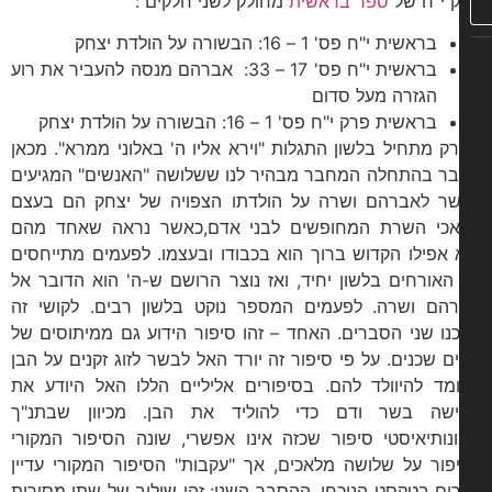
 י"ח של
ספר בראשית
מחולק לשני חלקים :
בראשית י"ח פס' 1 – 16: הבשורה על הולדת יצחק
בראשית י"ח פס' 17 – 33: אברהם מנסה להעביר את רוע
הגזרה מעל סדום
בראשית פרק י"ח פס' 1 – 16: הבשורה על הולדת יצחק
ק מתחיל בלשון התגלות "וירא אליו ה' באלוני ממרא". מכאן
ר בהתחלה המחבר מבהיר לנו ששלושה "האנשים" המגיעים
ר לאברהם ושרה על הולדתו הצפויה של יצחק הם בעצם
כי השרת המחופשים לבני אדם,כאשר נראה שאחד מהם
 אפילו הקדוש ברוך הוא בכבודו ובעצמו. לפעמים מתייחסים
האורחים בלשון יחיד, ואז נוצר הרושם ש-ה' הוא הדובר אל
הם ושרה. לפעמים המספר נוקט בלשון רבים. לקושי זה
כנו שני הסברים. האחד – זהו סיפור הידוע גם ממיתוסים של
ם שכנים. על פי סיפור זה יורד האל לבשר לזוג זקנים על הבן
מד להיוולד להם. בסיפורים אליליים הללו האל היודע את
שה בשר ודם כדי להוליד את הבן. מכיוון שבתנ"ך
נותיאיסטי סיפור שכזה אינו אפשרי, שונה הסיפור המקורי
פור על שלושה מלאכים, אך "עקבות" הסיפור המקורי עדיין
רים בטקסט הנוכחי. ההסבר השני: זהו שילוב של שתי מסורות