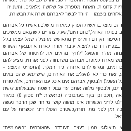
יות קדומות. האחת מספרת על שלושה מלאכים, והשנייה –
אלוהים בעצמו – היורד לבשר לאברהם ושרה את הבשורה.
הם מוצג בראשית הפרק כמארח מושלם.ראשית כל אברהם
ב בפתח האוהל,"כחם היום",שעת צהריים קשה,ואם ממשיכים
הסיפור הקודם,הוא עדיין מתאושש מהמילה שמל עצמו בגיל
99 בצפייה דרוכה למצוא עוברי אורח לארח אותם.אף השורש
חה מה"ר והפועל "לרוץ" מראים את להיטותו של אברהם
ש מארח למופת. אברהם משתחווה לפני אורחיו, מציע להם
 ומים, ומגיש להם ארוחה כיד המלך. (התפריט המוצע –
ע, זאת כדי לא להעליב את האורחים, שישתמע שהם באים
ל האוכל) ולבסוף, אברהם אינו אוכל עם האורחים, אלא טורח
תם, ולבסוף מלווה אותם עד גבול השטח שבבעלותו.הגשת
חמאה ,חלב ובן בקר בערבוביה (בראשית י"ח פסוק 8) בניגוד
לט לדיני הכשרות אינו מהווה קושי מיוחד שכן הדבר נעשה
ה זמן לפני מתן תורה,כשטרם הוטלו דיני הכשרות על עם
אל.
י תיאולוגי טמון בעצם העובדה שהאורחים "השמימיים"