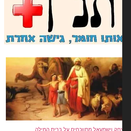
חק וישמעאל מתווכחים על ברית המילה