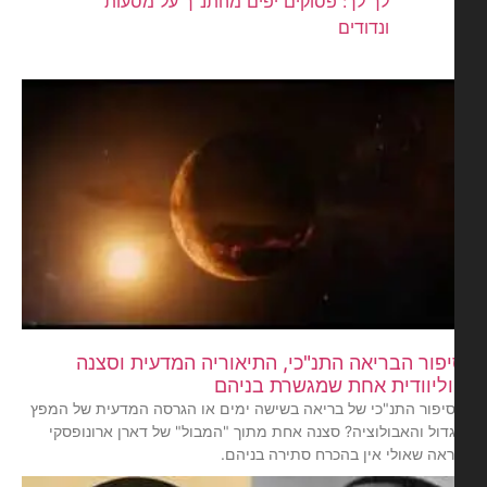
לך לך: פסוקים יפים מהתנ"ך על מסעות
ונדודים
פור הבריאה התנ"כי, התיאוריה המדעית וסצנה
ליוודית אחת שמגשרת בניהם
יפור התנ"כי של בריאה בשישה ימים או הגרסה המדעית של המפץ
דול והאבולוציה? סצנה אחת מתוך "המבול" של דארן ארונופסקי
אה שאולי אין בהכרח סתירה בניהם.