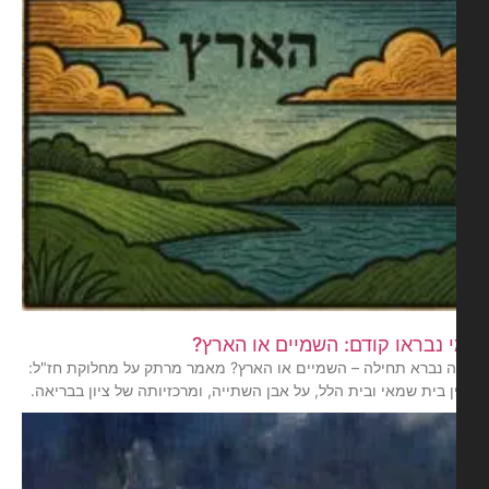
 נבראו קודם: השמיים או הארץ?
 נברא תחילה – השמיים או הארץ? מאמר מרתק על מחלוקת חז"ל:
ן בית שמאי ובית הלל, על אבן השתייה, ומרכזיותה של ציון בבריאה.