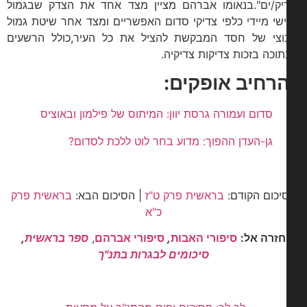
יק/ים".בנאומו אברהם מציין מצד אחד את הצדק שבגמול
שי מיידי כלפי צדיקי סדום האפשריים ומצד אחר שיטת גמול
וצי של חסד המבקשת להציל את כל העיר,כולל הרשעים
וכה בזכות צדיקות צדיקיה.
רחיב אופקים:
סדום ועמורה גרסת יוון: המיתוס של פילמון ובאוציס
גן-העדן ההפוך: מדוע בחר לוט ללכת לסדום?
יכום הקודם:
בראשית פרק ט"ז
| הסיכום הבא:
בראשית פרק
כ"א
חזרה אל:
סיפורי האבות
,
סיפורי אברהם
,
ספר בראשית
,
סיכומים לבגרות בתנ"ך