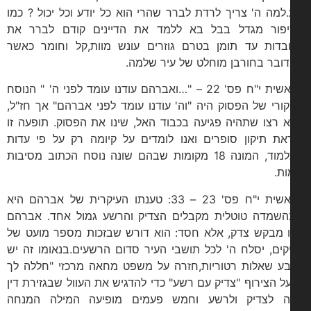
.למה ה' צריך לרדת לברר שהרי הוא כל יודע וכל יכול ? כמו
פור מגדל בבל בא ללמד את הדיינים קודם לברר את
בדות עד תומן בטרם גוזרים עונש מוות,קל וחומר כאשר
ובר בחורבן מוחלט של עיר שלמה.
בראשית י"ח פס' 22 – "…ואברהם עודנו עומד לפני ה' " הנוסח
ורי של הפסוק היה "וה' עודנו עומד לפני אברהם" אך חז"ל,
 רצו שתהיה פגיעה בכבוד האל, שינו את הפסוק. תופעה זו
את תיקון סופרים ואנו לומדים על קיומה רק על פי עדות
התלמוד, המונה 18 מקומות שבהם שונה נוסח הכתוב מסיבות
ות.
בראשית י"ח פס' 23 – 33: טענתו העיקרית של אברהם היא
שמדה טוטלית מקבלים הצדיק והרשע גמול אחד. אברהם
ו מבקש צדק, אלא חסד: הוא דורש שבזכות מספר מועט של
קים, יסלח ה' לכל תושבי העיר סדום הרשעים.בנאומו זה יש
ע שאלות רטוריות,חזרה על משפט מחאה מרכזי "חללה לך
על הצירוף "צדיק עם רשע" כדי להדגיש את העוול שבגזירת דין
ה לצדיק ולרשע וחמש פעמים מופיעה המילה המנחה