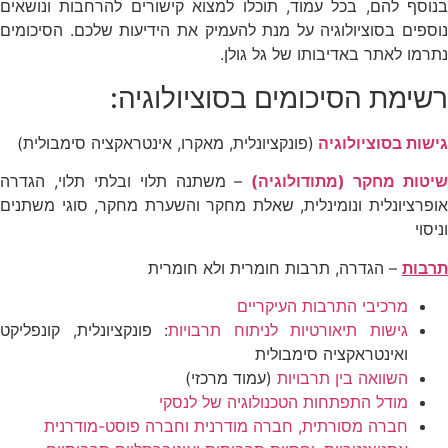
בנוסף להם, בכל עמוד, תוכלו למצוא קישורים להרחבות ונושאים
נוספים בסוציולוגיה על מנת להעמיק את הידיעות שלכם. הסיכומים
נתרמו לאתר באדיבותו של גל גולן.
רשימת הסיכומים בסוציולוגיה:
גישות בסוציולוגיה
(פונקציונלית, מאקרו, אינטראקציה סימבולית)
שיטות מחקר (מתודולוגיה)
– משתנה תלוי ובלתי תלוי, הגדרה
אופרציונלית ונומינלית, שאלת מחקר והשערת מחקר, סוגי משתנים
וניסוי
תרבות
– הגדרה, תרבות חומרית ולא חומרית
מרכיבי התרבות העיקריים
גישות תיאורטיות לניתוח תרבויות
: פונקציונלית, קונפליקט
ואינטראקציה סימבולית
השוואה בין תרבויות
(עמוד מרכזי)
מודל התפתחות הטכנולוגיה של לנסקי
חברה מסורתית, חברה מודרנית וחברה פוסט-מודרנית