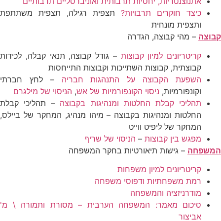
אתנוצנטריות, יחסיות תרבותית ואוניברסליים תרבותיים
כיצד חוקרים תרבויות?
תצפית רגילה, תצפית משתתפת
ותצפית מונחית
קבוצה
– מהי קבוצה, הגדרה
קריטריונים למיון קבוצות
– גודל קבוצה, תנאי קבלה, לכידות
קבוצתית, קבוצות השתייכות וקבוצות התייחסות
השפעת הקבוצה על התנהגות חבריה
– לחץ חברתי
וקונפורמיות,
ניסוי הקונפורמיות של אש
,
הניסוי של מילגרם
תהליכי קבלת החלטות ומנהיגות בקבוצה
– תהליכי קבלת
החלטות ומנהיגות בקבוצה – מיהו מנהיג, המחקר של ביילס,
המחקר של ליפיט ווייט
מפגש בין קבוצות
–
הניסוי של שריף
המשפחה
– גישות תיאורטיות בחקר המשפחה
קריטריונים למיון משפחות
רמת משפחתיות ודפוסי משפחה
מודרניזציה והמשפחה
סיכום מאמר: המשפחה הערבית – מסורת ותמורה \ מ'
אביצור