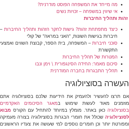
מה מייחד את המשפחה הפוסט מודרנית?
אי שיווין במשפחה – זכויות נשים
זהות ותהליך החיברות
כיצד מתפתחת זהות? גישות לחקר הזהות ותהליך החיברות
–
חיברות בגישות השונות, "האני במראה" של קולי
סוכני חיברות
– המשפחה, בית הספר, קבוצת השווים ואמצעי
התקשורת
המטרות של תהליך החיברות
סיכום מאמר: החידה הסינגפורית \ וימן ונבו
תהליך התבגרות בחברה המודרנית
העשרה בסוציולוגיה
אם תרצו להעשיר ולהעמיק את הידיעות שלכם בסוציולוגיה אתם
וזמנים מאוד לעשות שימוש ב
מאגר הסיכומים האקדמיים
בסוציולוגיה
כאן באתר. מומלץ במיוחד להתחיל עם הקורס
מבוא
לסוציולוגיה
שכולל את חומרי הבגרות בסוציולוגיה בצורה מעמיקה
ומפורטת יותר וכן חומרים נוספים למי שעושה את צעדיו הראשונים