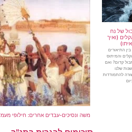
ול של נח
לים (ואיך
יתו)
ין התיאורים
לים והמיתוס
בול קדום? ואם
שנות שלנו
שורה להתמודדות
ום
משה ונסיכים-עבדים אחרים: חילופי מעמדו