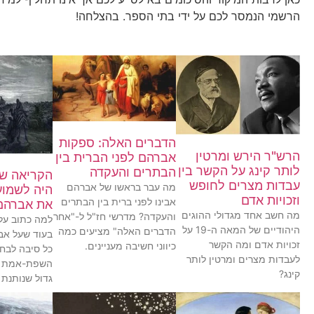
הרשמי הנמסר לכם על ידי בתי הספר. בהצלחה!
הדברים האלה: ספקות
הרש"ר הירש ומרטין
אברהם לפני הברית בין
לותר קינג על הקשר בין
הבתרים והעקדה
הקריאה שר
עבדות מצרים לחופש
מה עבר בראשו של אברהם
היה לשמוע
וזכויות אדם
אבינו לפני ברית בין הבתרים
את אברהם
מה חשב אחד מגדולי ההוגים
והעקדה? מדרשי חז"ל ל-"אחר
למה כתוב על 
היהודיים של המאה ה-19 על
הדברים האלה" מציעים כמה
בעוד שעל אב
זכויות אדם ומה הקשר
כיווני חשיבה מעניינים.
כל סיבה לבחי
לעבדות מצרים ומרטין לותר
השפת-אמת ע
קינג?
גדול שנותנת