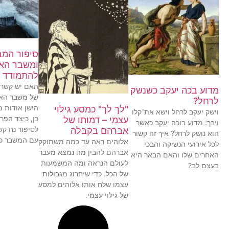
סיפור המב
ומשבר האק
להתמודד א
האם יש קשר ב
מדוע בכה יעקב כשנשק
של משבר האק
לרחל?
הישן אודות מ
"לך לך" כמסע גילוי
וישק יעקב לרחל וישא את־קלו
כן, כיצד הפר
עצמי – דמותו של
ויבך: מדוע בוכה יעקב כאשר
לסיפור נח ק
אברהם בקבלה
הוא נושק לרחל? איך זה קשור
עם המשבר כי
אלוהים ראה עד כמה משתוקק
לכל אירועי הנשיקה והבכי
אברהם להבין מה נמצא מעבר
האחרים שלו והאם הבאר היא
לעולם הנראה ומה המשמעות
בעצם לב?
של הכל. כדי שיחרוג מגבולות
עצמו שלח אותו אלוהים למסע
של גילוי עצמי.