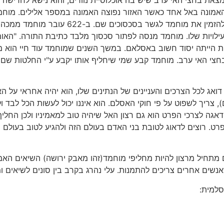
האמונה באל אחד כאשר האזור נפוצה האמונה במספר אלילים. מוחמ
באל אחד לא ממשי. מוחמד נרדף ע"י אנשי מכ
ויות שלו. מוחמד מנסה לפתור סכסוך מלבד כתיבת התורה. "האומה
לות הייתה יסוד חשוב באסלאם. במשך השנים שמוחמד עוד חיי הוא
חצי האי ערב. מוחמד קבע שמי שיחליף אותו יקבע ע"י החלטות שם 
דואג לכל הצרכים והעניינים של הנתינים שלו, הוא יהיה אחראי על האר
, צריך לשפוט על פי חוקי האסלם. הוא איננו יכול לעשות הכל לבד 
 לצרכי הפרט הוא גם רצון האל שיהיה טוב למאמיניו ולכן החליף 
. רוצים לדאוג לטובת בני האדם בעולם הזה ולהגיע לטוב בעולם 
מתחיל מרצון להיות מחליפי מוחמד(זהו מאבק ירושה) השיאים האמינ
ם אחרים צריכים להתמנות. עלי נהרג בקרב בין סונים לשיאים ומאז