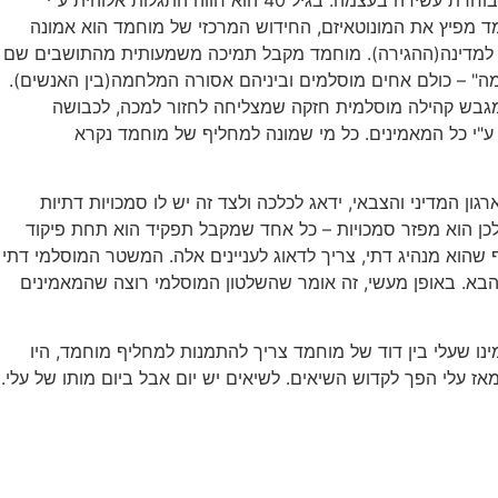
ד מפיץ את המונוטאיזם, החידוש המרכזי של מוחמד הוא אמונה
ה ובמדינה מחליטים להזמין את מוחמד לגשר בסכסוכים שם. ב-622 עובר מוחמד ממכה למדינה(ההגירה). מוחמד מקבל תמיכה משמעותית מהתושבים שם
" – כולם אחים מוסלמים וביניהם אסורה המלחמה(בין האנשים).
 מגבש קהילה מוסלמית חזקה שמצליחה לחזור למכה, לכבושה
ע"י כל המאמינים. כל מי שמונה למחליף של מוחמד נקרא
גון המדיני והצבאי, ידאג לכלכה ולצד זה יש לו סמכויות דתיות
ולכן הוא מפזר סמכויות – כל אחד שמקבל תפקיד הוא תחת פיקוד
שהוא מנהיג דתי, צריך לדאוג לעניינים אלה. המשטר המוסלמי דתי
הבא. באופן מעשי, זה אומר שהשלטון המוסלמי רוצה שהמאמינים
ו שעלי בין דוד של מוחמד צריך להתמנות למחליף מוחמד, היו
 עלי הפך לקדוש השיאים. לשיאים יש יום אבל ביום מותו של עלי.