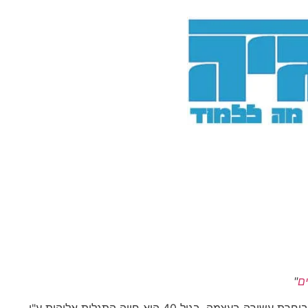
ים
"
המאה ה-7 – מוחמד שנולד בשנת 570 עד 632, נולד בעיר מכה שנמצאת בחצי האי ערב שיש בה אוכלוסיית נוודים, והוא נישא לחדישה בוחרת עשירה בעצמה. בגיל 40 הוא חווה התגלות אלוהית ע"י