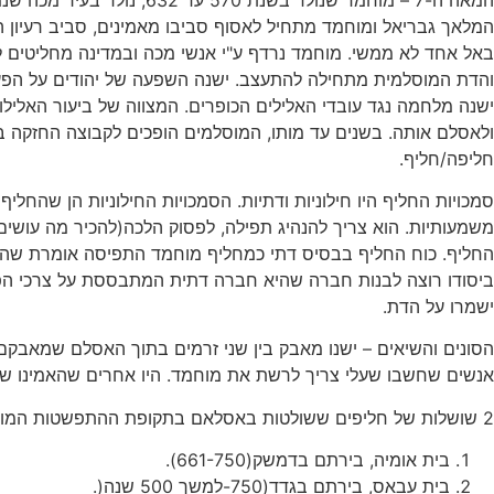
המלאך גבריאל ומוחמד מתחיל לאסוף סביבו מאמינים, סביב רעיון 
והדת המוסלמית מתחילה להתעצב. ישנה השפעה של יהודים על הפעיל
ישנה מלחמה נגד עובדי האלילים הכופרים. המצווה של ביעור האלי
ולאסלם אותה. בשנים עד מותו, המוסלמים הופכים לקבוצה החזקה ב
חליפה/חליף.
סמכויות החליף היו חילוניות ודתיות. הסמכויות החילוניות הן שהחליף 
משמעותיות. הוא צריך להנהיג תפילה, לפסוק הלכה(להכיר מה עושים)
החליף. כוח החליף בבסיס דתי כמחליף מוחמד התפיסה אומרת שהדאגה
ביסודו רוצה לבנות חברה שהיא חברה דתית המתבססת על צרכי הפרט
ישמרו על הדת.
הסונים והשיאים – ישנו מאבק בין שני זרמים בתוך האסלם שמאבקם 
אנשים שחשבו שעלי צריך לרשת את מוחמד. היו אחרים שהאמינו שאנשי
2 שושלות של חליפים ששולטות באסלאם בתקופת ההתפשטות המוסלמית:
בית אומיה, בירתם בדמשק(661-750).
בית עבאס, בירתם בגדד(750-למשך 500 שנה(.