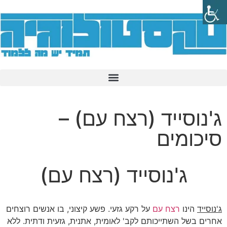
ג'נוסייד (רצח עם) –
סיכומים
ג'נוסייד (רצח עם)
ג'נוסייד
הינו
רצח עם
על רקע גזעי. פשע קיצוני, בו אנשים רוצחים
אחרים בשל השתייכותם לקב' לאומית, אתנית, גזעית ודתית. ללא