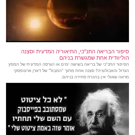
סיפור הבריאה התנ"כי, התיאוריה המדעית וסצנה
הוליוודית אחת שמגשרת בניהם
הסיפור התנ"כי של בריאה בשישה ימים או הגרסה המדעית של המפץ
הגדול והאבולוציה? סצנה אחת מתוך "המבול" של דארן ארונופסקי
מראה שאולי אין בהכרח סתירה בניהם.