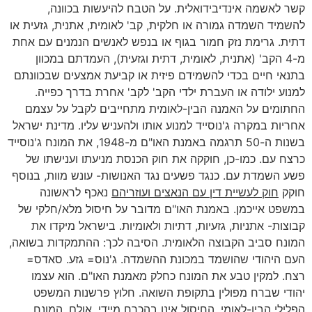
קשר לאשמה אינדיבידואלית. על הטבח להיעשות בכוונה,
להשמיד השמדה גמורה או חלקית, קב' לאומית, אתנית, גזעית או
דתית. גרימת נזק חמור בגוף או בנפש לאנשים הנמנים עם אחת
מ-4 הקב' (אתנית, לאומית, דתית וגזעית), העמדתם במכוון
בתנאי חיים בכדי להשמידם פיזית או קביעת אמצעים שבכוונתם
למנוע ילודה או העברת ילדי הקב' לקב' אחרת בדרך כפייה.
החתומים על האמנה הבין-לאומית מתחייבים לקבל על עצמם
אחריות במקרה ג'נוסייד למנוע אותו ולהעניש עליו. מדינת ישראל
בשנות ה-50 תרגמה באמנת האו"ם מ-1948, את המונח ג'נוסייד
כרצח עם. כמו-כן, חוקקה את חוק הכנסת מניעתו וענישתו של
פשע השמדת עם. כנגד פשעים נגד האנושות- עונש מוות, בנוסף
חוקק
חוק לעשיית דין עם הנאצים ועוזריהם
נאכף לראשונה
במשפט אייכמן. באמנת האו"ם מדובר על חיסול מלא/חלקי של
קבוצות- אתניות, גזעיות, דתיות ולאומיות. בישראל מיקדו את
המונח סביב הקבוצה הלאומית. הסיבה לכך: ההתמקדות בשואה,
העם היהודי שהושמד במכונת ההשמדה. ג'נוס= גזע. סאדס=
רצח. למקין טבע את המונח כחלק מאמנת האו"ם. הוא עצמו
יהודי שברח מפולין בתקופת השואה. חלוץ פרשנות המשפט
הפלילי הבין-לאומי. החיסול אינו בהכרח מיידי. אולם, המונח