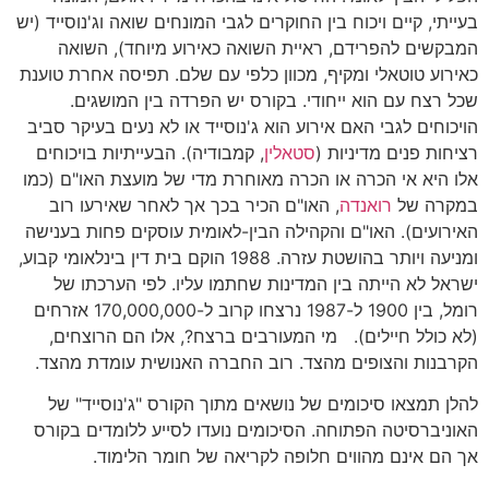
בעייתי, קיים ויכוח בין החוקרים לגבי המונחים שואה וג'נוסייד (יש
המבקשים להפרידם, ראיית השואה כאירוע מיוחד), השואה
כאירוע טוטאלי ומקיף, מכוון כלפי עם שלם. תפיסה אחרת טוענת
שכל רצח עם הוא ייחודי. בקורס יש הפרדה בין המושגים.
הויכוחים לגבי האם אירוע הוא ג'נוסייד או לא נעים בעיקר סביב
רציחות פנים מדיניות (
סטאלין
, קמבודיה). הבעייתיות בויכוחים
אלו היא אי הכרה או הכרה מאוחרת מדי של מועצת האו"ם (כמו
במקרה של
רואנדה
, האו"ם הכיר בכך אך לאחר שאירעו רוב
האירועים). האו"ם והקהילה הבין-לאומית עוסקים פחות בענישה
ומניעה ויותר בהושטת עזרה. 1988 הוקם בית דין בינלאומי קבוע,
ישראל לא הייתה בין המדינות שחתמו עליו. לפי הערכתו של
רומל, בין 1900 ל-1987 נרצחו קרוב ל-170,000,000 אזרחים
(לא כולל חיילים). מי המעורבים ברצח?, אלו הם הרוצחים,
הקרבנות והצופים מהצד. רוב החברה האנושית עומדת מהצד.
להלן תמצאו סיכומים של נושאים מתוך הקורס "ג'נוסייד" של
האוניברסיטה הפתוחה. הסיכומים נועדו לסייע ללומדים בקורס
אך הם אינם מהווים חלופה לקריאה של חומר הלימוד.