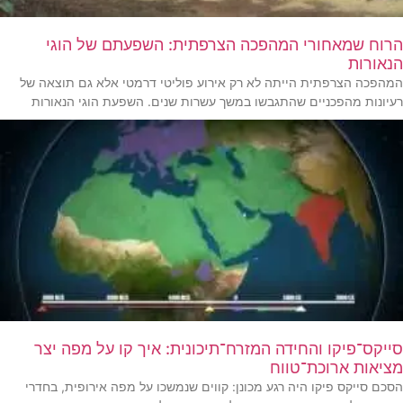
הרוח שמאחורי המהפכה הצרפתית: השפעתם של הוגי
הנאורות
המהפכה הצרפתית הייתה לא רק אירוע פוליטי דרמטי אלא גם תוצאה של
רעיונות מהפכניים שהתגבשו במשך עשרות שנים. השפעת הוגי הנאורות
סייקס־פיקו והחידה המזרח־תיכונית: איך קו על מפה יצר
מציאות ארוכת־טווח
הסכם סייקס פיקו היה רגע מכונן: קווים שנמשכו על מפה אירופית, בחדרי