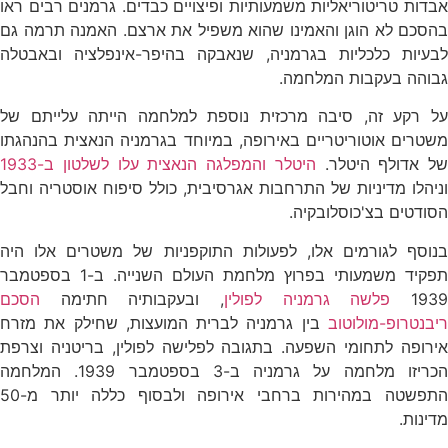
אבדות טריטוריאליות משמעותיות ופיצויים כבדים. גרמנים רבים ראו
בהסכם לא הוגן והאמינו שהוא משפיל את ארצם. האמנה תרמה גם
לבעיות כלכליות בגרמניה, שנאבקה בהיפר-אינפלציה ובאבטלה
גבוהה בעקבות המלחמה.
על רקע זה, סיבה מרכזית נוספת למלחמה הייתה עלייתם של
משטרים אוטוריטריים באירופה, במיוחד בגרמניה הנאצית בהנהגתו
של אדולף היטלר.
היטלר והמפלגה הנאצית עלו לשלטון ב-1933
וניהלו מדיניות של התרחבות אגרסיבית, כולל סיפוח אוסטריה וחבל
הסודטים בצ'כוסלובקיה.
בנוסף לגורמים אלו, לפעולות התוקפניות של משטרים אלו היה
תפקיד משמעותי בפרוץ מלחמת העולם השנייה. ב-1 בספטמבר
193
פלשה גרמניה לפולין
, ובעקבותיה חתימה
הסכם
ריבנטרופ-מולוטוב
בין גרמניה לברית המועצות, שחילק את מזרח
אירופה לתחומי השפעה. בתגובה לפלישה לפולין, בריטניה וצרפת
הכריזו מלחמה על גרמניה ב-3 בספטמבר 1939. המלחמה
התפשטה במהירות ברחבי אירופה ולבסוף כללה יותר מ-50
מדינות.