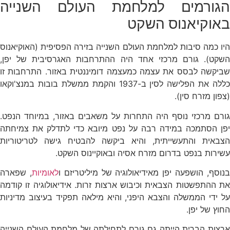
הגורמים למלחמת העולם השנייה
באוקיאנוס השקט
היו כמה סיבות למלחמת העולם השנייה בזירה הפסיפית (האוקיאנוס
השקט). גורם מרכזי אחד היה ההתרחבות האגרסיבית של יפן,
שביקשה לבסס את עצמה כמעצמה דומיננטית באזור. התרחבות זו
כללה את הפלישה לסין ב-1937 והקמת ממשלת בובות במנצ'וקאו
(צפון מזרח סין).
גורם מרכזי נוסף היה התחרות על משאבים באזור, במיוחד הנפט.
יפן הסתמכה במידה רבה על נפט מיובא כדי לתדלק את צמיחתה
הצבאית והתעשייתית, והיא ביקשה להבטיח גישה לטריטוריות
עשירות בנפט בדרום מזרח אסיה ובאוקיינוס השקט.
נוסף, הושפעה יפן מאידיאולוגיה של מיליטריזם ו
לאומיות
, שפארה
את ההתפשטות הצבאית וכיבוש ארצות זרות. אידיאולוגיה זו קודמה
על ידי הממשלה והצבא היפני, והיא מילאה תפקיד בעיצוב מדיניות
החוץ של יפן.
ארצות הברית הייתה גם גורם לתחילתה של מלחמת העולם השנייה