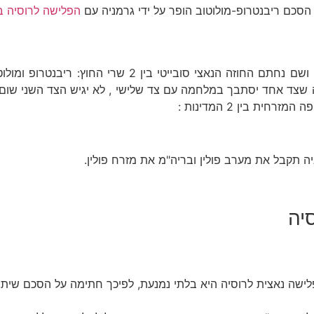
 הסכם ריבנטרופ-מולוטוב הופר על ידי גרמניה עם
הפלישה לרוסיה בשנת 42 במבצע
ב- 23 באוגוסט 1939 הגיע ריבנטרופ, שר החוץ הגרמני, ל
 שצד אחד יסתבך במלחמה עם צד שלישי , לא יגיש הצד השני שום סי
ת בין 2 המדינות :
ה תקבל את מערב פולין ובריה"מ את מזרח פולין.
יה
 פלישה נאצית לרוסיה היא בלתי נמנעת, לפיכך חתימה על הסכם שי