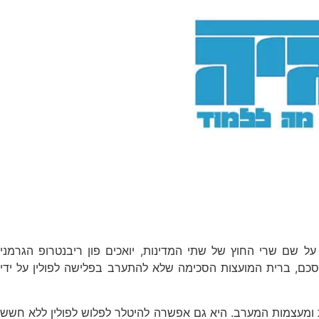
התקפה שנחתם בין גרמניה הנאצית לברית המועצות ב-23 באוגוסט 1939. האמנה נקראה על שם שרי החוץ של שתי המדינות, יואכים פון ריבנטרופ הגרמני
הסכם, ברית המועצות הסכימה שלא להתערב בפלישה לפולין על ידי
ת ומעצמות המערב. היא גם אפשרה להיטלר לפלוש לפולין ללא חשש