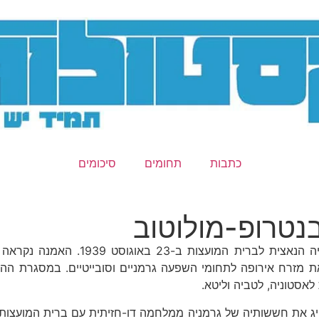
כתבות
תחומים
סיכומים
נטרופ-מולוטוב
הסכם ריבנטרופ-מולוטוב היה הסכם אי-
 את מזרח אירופה לתחומי השפעה גרמניים וסובייטיים. במסגרת ה
אסטוניה, לטביה וליטא.
הפיג את חששותיה של גרמניה ממלחמה דו-חזיתית עם ברית המועצו