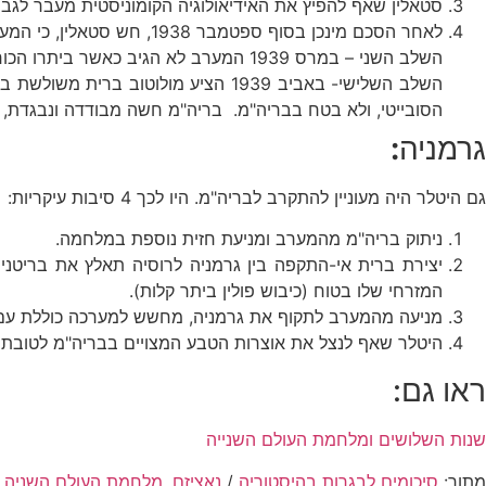
סטאלין שאף להפיץ את האידיאולוגיה הקומוניסטית מעבר לגבו
לאחר הסכם מינכן בסוף ספטמבר 1938, חש סטאלין, כי המערב אינו עומד בהתחייבויותיו. מדיניות הפיוס של בריטניה וצרפת מחזקת את היטלר, ובכך מסכנת את ברית המועצות.
השלב השני – במרס 1939 המערב לא הגיב כאשר ביתרו הכוחות הגרמנים את צ'כוסלובקיה.
השלב השלישי- באביב 1939 הציע מולו
הסובייטי, ולא בטח בבריה"מ. בריה"מ חשה מבודדה ונבגדת, ו
גרמניה
:
גם היטלר היה מעוניין להתקרב לבריה"מ. היו לכך 4 סיבות עיקריות:
ניתוק בריה"מ מהמערב ומניעת חזית נוספת במלחמה.
יצירת ברית אי-התקפה בין גרמניה לרוסיה תאלץ את בריטניה 
המזרחי שלו בטוח (כיבוש פולין ביתר קלות).
מניעה מהמערב לתקוף את גרמניה, מחשש למערכה כוללת עם 
היטלר שאף לנצל את אוצרות הטבע המצויים בבריה"מ לטובת 
ראו גם:
שנות השלושים ומלחמת העולם השנייה
מתוך:
סיכומים לבגרות בהיסטוריה
/
נאציזם, מלחמת העולם השניה 