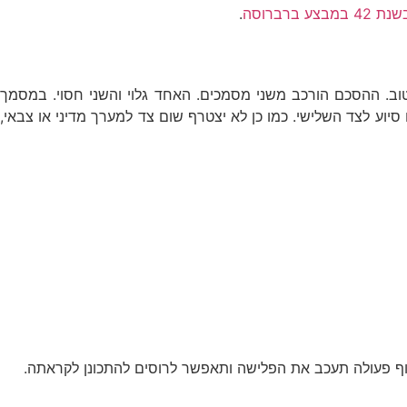
 ברברוסה
.
מוסקבה ושם נחתם החוזה הנאצי סובייטי בין 2 שרי החוץ: ריבנטרופ ומולוטוב. ההסכם הורכב משני מסמכים. האחד גלוי והשני חסוי. במסמך
וע לצד השלישי. כמו כן לא יצטרף שום צד למערך מדיני או צבאי,
תוף פעולה תעכב את הפלישה ותאפשר לרוסים להתכונן לקראתה.