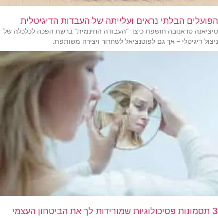
הפועלים הבלתי נראים ועלייתה של העבדות הדיגיטלית
טיציאנה טראנובה חושפת כיצד “העבודה החינמית” ברשת הפכה לכלכלה של
ניצול דיגיטלי – אך גם לפוטנציאל לשחרור ויצירה משותפת.
3 תסמונות פסיכולוגיות שמורידות לך את הביטחון העצמי