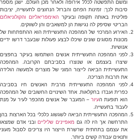
ומשם התפשטה לכלל אירופה ולאחר מכן העולם. ישנן מספר
סיבות לכך: זמינות הפחם והברזל הנחוצים לתעשייה, יציבות
פוליטית באותה תקופה ובעיקר
האימפריאליזם והקולוניאלזם
הבריטי שסיפק לה נגישות הן למשאבים והן לשווקים.
האירוע המרכזי של המהפכה התעשייתית הוא ההתפתחות של
מכונות מסוגים שונים שיכלו לבצע פעולות שבעבר דרשו ידיים
אנושיות.
לפני המהפכה התעשייתית אנשים השתמשו בעיקר בחפצים
שיצרו בעצמם או שנוצרו בסביבתם הקרובה. המהפכה
התעשייתית הביאה לייצור המוני של מוצרים ולמעשה הולידה
את תרבות הצריכה.
לפני המהפכה התעשייתית מרבית האנשים חיו בסביבה
כפרית ועבדו בחקלאות. אחד השינויים החשובים של המהפכה
הוא תופעת ה
עיור
– המעבר של אנשים מהכפר לעיר על מנת
לעבוד בתעשייה.
המהפכה התעשייתית הביאה לשגשוג כלכלי בכל הארצות בהן
התרחשה אך היו לה גם
מאפיינים שליליים
ובני אדם שמצאו
את עצמם בתחתית שרשרת הייצור היו צריכים לסבול מעוני
ותנאים עבודה קשים ביותר.