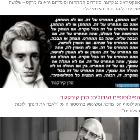
אפקט דאונינג קרוגר, סינדרום המתחזה וסינדרום גראוצ'ו מרקס – שלושה
אויבים של הביטחון העצמי שלנו
הפילוסופים הגדולים: סרן קירקגור
הפילוסוף הכי מדכא ומשעשע בהיסטוריה על "לאבד את דעתך ולזכות
באלוהים"