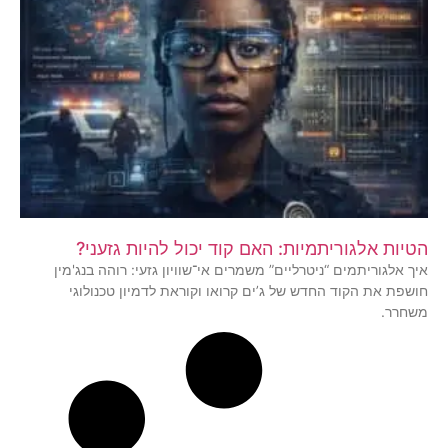
הטיות אלגוריתמיות: האם קוד יכול להיות גזעני?
איך אלגוריתמים “ניטרליים” משמרים אי־שוויון גזעי: רוהה בנג'מין
חושפת את הקוד החדש של ג’ים קרואו וקוראת לדמיון טכנולוגי
משחרר.