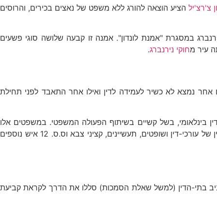
ן צ'רצ'יל
הציע הוצאה להורג ללא משפט של נאצים בכירים, והרוסים
נברג במסגרת "אמנת לונדון". אמנה זו קבעה שלושה סוגי פשעים
ה עיר מ
חוקי נירנברג
.
 1945 עד 1 באוקטובר 1946. במשפטים הראשונים הועמדו לדין 24 נאצים ו-6 ארגונים. נאשם אחר נמצא לא כשיר לעמידה לדין ואילו אחר התאבד לפני תחילת
אי אמריקאי ולא בפני בית דין בינלאומי, בשל קשיים בשיתוף הפעולה המשפטי. במשפטים אלו
נשפטו קבוצת רופאים ("משפט הרופאים") שלקחו חלק בניסויים על שבויי מלחמה ולעתים גם יהודים. משפטים נוספים כללו העמדה לדין של עורכי-דין ושופטים, תעשיינים, קציני צבא וס.ס. 12 איש נוספים
ביב בתי-הדין (למשל שאלת הסמכות) סללו את הדרך לקראת קביעת