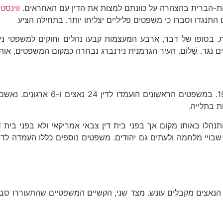
ות-הברית בהצהרה על כוונתם למצות את הדין עם האחראים.
ווינסטו
התנגדו וסברו כי משפטים פליליים יצליחו יותר. בתחילה הציע
. בסופו של דבר, ארבע המעצמות קבעו נהלים וחוקים למשפטי ניר
 נגד. שָׁלוֹם. העיר הגרמנית נירנברג נבחרה כמקום המשפטים, אות
משפטי נירנברג נערכו מ-20 בנובמבר
נברג כללו 12 משפטים נוספים שנמשכו עד 1949. הם התנהלו באותו מקום אך בפני בית דין צב
 הנאצים מקבלים עונש. מצד שני, הקשיים המשפטיים שהתעוררו ס