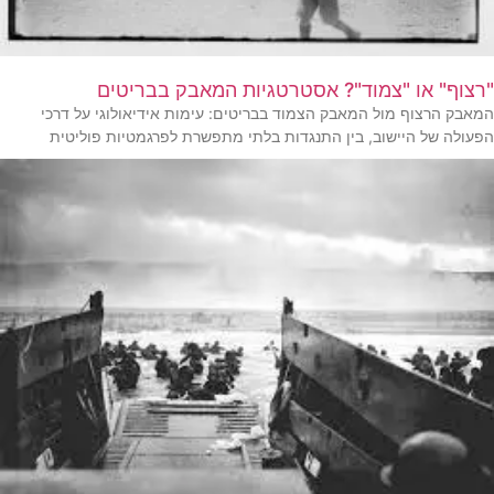
"רצוף" או "צמוד"? אסטרטגיות המאבק בבריטים
המאבק הרצוף מול המאבק הצמוד בבריטים: עימות אידיאולוגי על דרכי
הפעולה של היישוב, בין התנגדות בלתי מתפשרת לפרגמטיות פוליטית