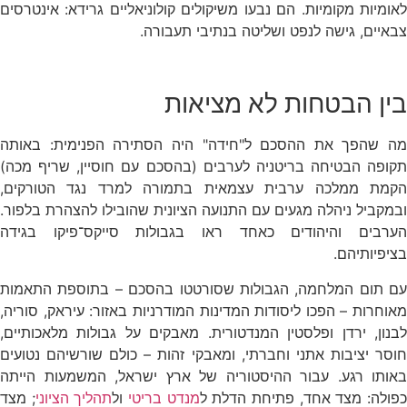
לאומיות מקומיות. הם נבעו משיקולים קולוניאליים גרידא: אינטרסים
צבאיים, גישה לנפט ושליטה בנתיבי תעבורה.
בין הבטחות לא מציאות
מה שהפך את ההסכם ל"חידה" היה הסתירה הפנימית: באותה
תקופה הבטיחה בריטניה לערבים (בהסכם עם חוסיין, שריף מכה)
הקמת ממלכה ערבית עצמאית בתמורה למרד נגד הטורקים,
ובמקביל ניהלה מגעים עם התנועה הציונית שהובילו להצהרת בלפור.
הערבים והיהודים כאחד ראו בגבולות סייקס־פיקו בגידה
בציפיותיהם.
עם תום המלחמה, הגבולות שסורטטו בהסכם – בתוספת התאמות
מאוחרות – הפכו ליסודות המדינות המודרניות באזור: עיראק, סוריה,
לבנון, ירדן ופלסטין המנדטורית. מאבקים על גבולות מלאכותיים,
חוסר יציבות אתני וחברתי, ומאבקי זהות – כולם שורשיהם נטועים
באותו רגע. עבור ההיסטוריה של ארץ ישראל, המשמעות הייתה
פולה: מצד אחד, פתיחת הדלת ל
מנדט בריטי
ול
תהליך הציוני
; מצד