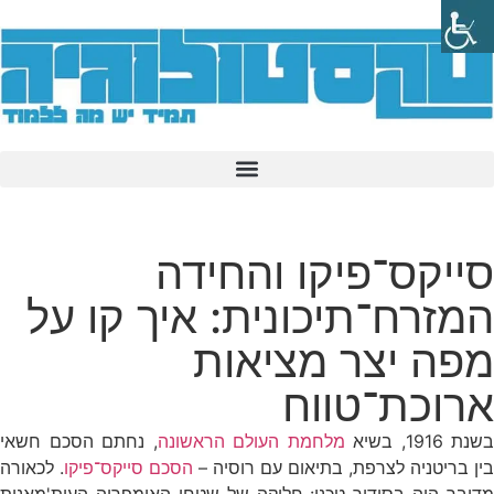
סייקס־פיקו והחידה
המזרח־תיכונית: איך קו על
מפה יצר מציאות
ארוכת־טווח
בשנת 1916, בשיא
מלחמת העולם הראשונה
, נחתם הסכם חשאי
בין בריטניה לצרפת, בתיאום עם רוסיה –
הסכם סייקס־פיקו
. לכאורה
מדובר היה בסידור טכני: חלוקה של שטחי האימפריה העות'מאנית