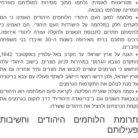
• פטריוטיות לאומית: נלחמו מתוך מסירות למולדתם כאזרחי
המדינה שנלחמו בצבאה.
• מלחמה למען העם היהודי: הלוחמים היהודים האמינו כי הם
לוקחים חלק במלחמה על הישרדות העם היהודי. הם האמינו כי
לחימתם תתרום לתבוסת הנאצים ולהקלה ועזרה ליהודי אירופה.
רבים מתוכם ברחו מאירופה בשנות ה-30 ואיבדו בני משפחה
וחברים.
• הגנה על ארץ ישראל: עד הקרב באל-עלמיין באוקטובר 1942,
התקדם הצבא הגרמני במהירות לכיוון מצרים. בישוב היהודי עלה
החשש כי הגרמנים עשויים לכבוש את מצרים ומיד אחריה גם את
ארץ ישראל, ולכן דרשו ראשי היישוב לשתף פעולה עם צבא בריטניה
על מנת לבלום את התקדמות הגרמנים.
• נקמה והצלת שארית הפליטה: לקראת סיום המלחמה ראו היהודים
בצבאות השונים וגם ב"בריגאדה היהודית" דרך לנקום בגרמנים את
נקמת הנרצחים ולהציל את היהודים ששרדו.
תרומת הלוחמים היהודים וחשיבות
פעילותם