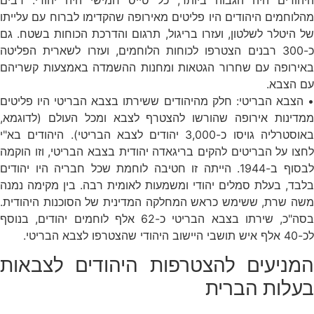
היהודים היה הגבוה ביותר, כל טייס חמישי היה יהודי. רבים
מהלוחמים היהודים היו פליטים מאירופה שהקדימו לברוח עם עלייתו
של היטלר לשלטון, ועזרו בריגול, תרגום והדרכת הכוחות בשטח. גם
כ-300 רבנים הצטרפו לכוחות הלוחמים, ועזרו לשארית הפליטה
באירופה עם שחרור הגטאות ומחנות ההשמדה באמצעות קשריהם
עם הצבא.
• הצבא הבריטי: חלק מהיהודים ששירתו בצבא הבריטי היו פליטים
ממדינות אירופה שהורשו להצטרף לצבא ומכל העולם (לדוגמא,
באוסטרליה גויסו כ-3,000 יהודים לצבא הבריטי). היהודים בא"י
לחצו על הבריטים להקים בריגאדה יהודית בצבא הבריטי, וזו הוקמה
לבסוף ב-1944. הייתה זו חטיבה לוחמת שכל חבריה היו יהודים
בלבד, בעלת סמלים יהודי ומשמעות לאומית רבה. בין מקימה נמנה
משה שרת, ששימש כראש המחלקה המדינית של הסוכנות היהודית.
בסה"כ, שירתו בצבא הבריטי כ-62 אלף לוחמים יהודים, בנוסף
לכ-40 אלף איש תושבי היישוב היהודי שהצטרפו לצבא הבריטי.
המניעים להצטרפות היהודים לצבאות
בעלות הברית