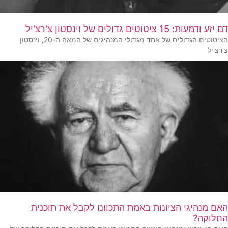
דם יזע ודמעות: 15 ציטוטים גדולים של וינסטון צ'רצ'יל
הציטוטים הגדולים של אחד מגדולי המנהיגים של המאה ה-20, וינסטון
צ'רצ'יל
האם מנהיגי הציונות באמת התכוונו לקבל את תוכנית
החלוקה?