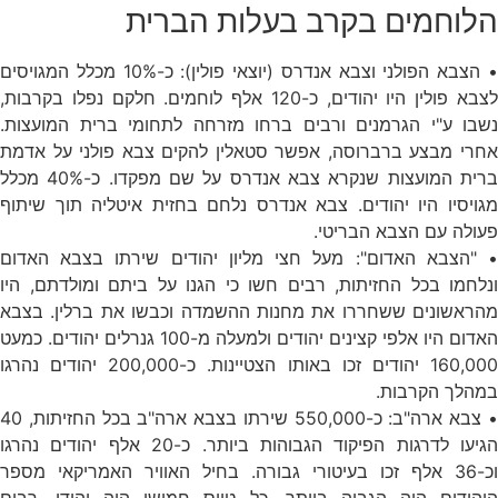
הלוחמים בקרב בעלות הברית
• הצבא הפולני וצבא אנדרס (יוצאי פולין): כ-10% מכלל המגויסים
לצבא פולין היו יהודים, כ-120 אלף לוחמים. חלקם נפלו בקרבות,
נשבו ע"י הגרמנים ורבים ברחו מזרחה לתחומי ברית המועצות.
אחרי מבצע ברברוסה, אפשר סטאלין להקים צבא פולני על אדמת
ברית המועצות שנקרא צבא אנדרס על שם מפקדו. כ-40% מכלל
מגויסיו היו יהודים. צבא אנדרס נלחם בחזית איטליה תוך שיתוף
פעולה עם הצבא הבריטי.
• "הצבא האדום": מעל חצי מליון יהודים שירתו בצבא האדום
ונלחמו בכל החזיתות, רבים חשו כי הגנו על ביתם ומולדתם, היו
מהראשונים ששחררו את מחנות ההשמדה וכבשו את ברלין. בצבא
האדום היו אלפי קצינים יהודים ולמעלה מ-100 גנרלים יהודים. כמעט
160,000 יהודים זכו באותו הצטיינות. כ-200,000 יהודים נהרגו
במהלך הקרבות.
• צבא ארה"ב: כ-550,000 שירתו בצבא ארה"ב בכל החזיתות, 40
הגיעו לדרגות הפיקוד הגבוהות ביותר. כ-20 אלף יהודים נהרגו
וכ-36 אלף זכו בעיטורי גבורה. בחיל האוויר האמריקאי מספר