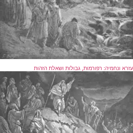
עזרא ונחמיה: רפורמות, גבולות ושאלת הזהות