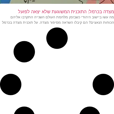
מצדה בכרמל: התוכנית המשוגעת שלא יצאה לפועל
מה עשו ביישוב היהודי כשבזמן מלחמת העולם השנייה התקרבו אליהם
הכוחות הנאצים? הם קיבלו השראה מסיפור מצדה. על תוכנית מצדה בכרמל