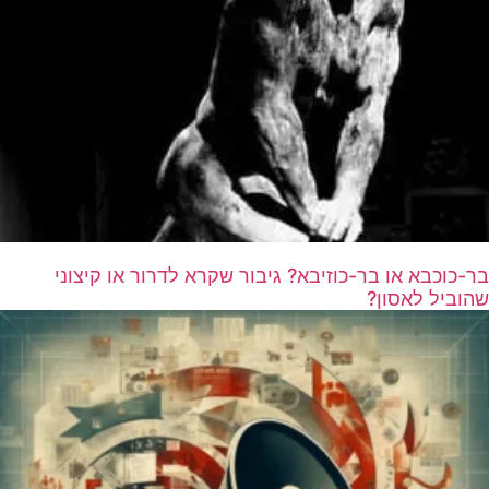
בר-כוכבא או בר-כוזיבא? גיבור שקרא לדרור או קיצוני
שהוביל לאסון?