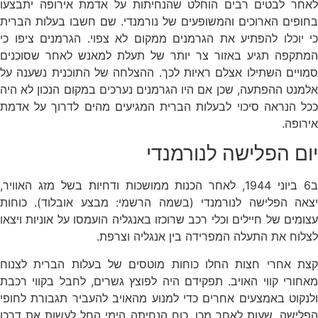
לאחר לבטים רבים הוחלט שהנחיתות על אדמת אירופה יתבצעו
בחופים הארוכים והמשופעים של נורמנדי. שם חשבו בעלות הברית
כי יוכלו להפתיע את הגרמנים ממקום לא צפוי. הגרמנים ציפו כי
המתקפה תגיע באזור צר יותר של תעלת למאנש לאחר שסוכנים
סמויים השתילו אצלם ראיות לכך. ההצלחה של התוכנית נשענה על
אלמנט ההפתעה, שכן אם היו הגרמנים נערכים במקום הנכון לא היה
ככל הנראה סיכוי לבעלות הברית המגיעים מהים לדרוך על אדמת
אירופה.
יום הפלישה לנורמנדי
ב6 ביוני 1944, לאחר הכנות ממושכות ודחיות בשל מזג האוויר,
יצאה הפלישה לנורמנדי (בשמה הרשמי: מבצע אובלוד). כוחות
עצומים של חיילים וכלי רכב שרוכזו באנגליה הועמסו על אוניות ויצאו
לצלוח את התעלה המפרידה בין אנגליה וצרפת.
קצת אחרי חצות החלו כוחות מוטסים של בעלות הברית לצנוח
מאחורי קווי האויב. תפקידם היה לפוצץ גשרים, לחבל בקווי רכבת
ולנקוט באמצעים אחרים כדי למנוע מהאויב להעביר תגבורת לחופי
הפלישה. שעות לאחר מכן, כוח הנחיתה הימי החל לעשות את דרכו