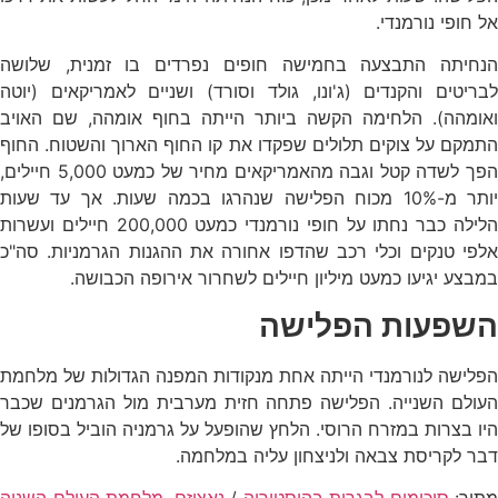
אל חופי נורמנדי.
הנחיתה התבצעה בחמישה חופים נפרדים בו זמנית, שלושה
לבריטים והקנדים (ג'ונו, גולד וסורד) ושניים לאמריקאים (יוטה
ואומהה). הלחימה הקשה ביותר הייתה בחוף אומהה, שם האויב
התמקם על צוקים תלולים שפקדו את קו החוף הארוך והשטוח. החוף
הפך לשדה קטל וגבה מהאמריקאים מחיר של כמעט 5,000 חיילים,
יותר מ-10% מכוח הפלישה שנהרגו בכמה שעות. אך עד שעות
הלילה כבר נחתו על חופי נורמנדי כמעט 200,000 חיילים ועשרות
אלפי טנקים וכלי רכב שהדפו אחורה את ההגנות הגרמניות. סה"כ
במבצע יגיעו כמעט מיליון חיילים לשחרור אירופה הכבושה.
השפעות הפלישה
הפלישה לנורמנדי הייתה אחת מנקודות המפנה הגדולות של מלחמת
העולם השנייה. הפלישה פתחה חזית מערבית מול הגרמנים שכבר
היו בצרות במזרח הרוסי. הלחץ שהופעל על גרמניה הוביל בסופו של
דבר לקריסת צבאה ולניצחון עליה במלחמה.