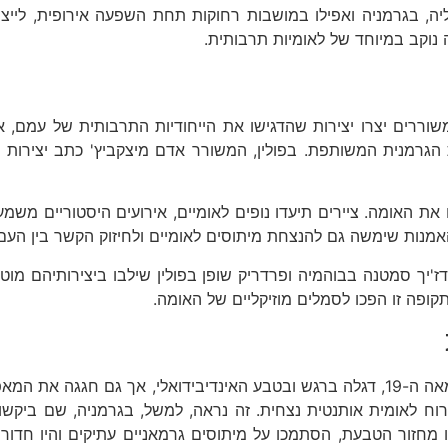
יה, בגרמניה ואפילו במושבות רחוקות תחת השפעה אירופית, לייצו
 נוקב במיוחד של לאומיות תרבותית.
משוררים יצרו יצירות שהדגישו את הייחודיות התרבותית של עמם
 הגרמנית המשותפת. בפולין, המשורר אדם מיצקביץ' כתב יצירות ש
ת האומה. ציירים תיעדו נופים לאומיים, אירועים היסטוריים משמעו
נות שימשה גם להנצחת מיתוסים לאומיים ולחיזוק הקשר בין העם 
דז'יך סמטנה בבוהמיה ופרדריק שופן בפולין שילבו ביצירותיהם מוט
קופה זו הפכו לסמלים מוזיקליים של האומה.
הרומנטיקה, תנועה תרבותית שצמחה בסוף המאה ה-18 ותחילת המאה ה-19, דגלה ברגש ובטבע 
רוח לאומית אותנטית נצחית. זה נראה, למשל, בגרמניה, שם ביקשו מ
ו מחזור הטבעת, הסתמכו על מיתוסים גרמאניים עתיקים והיו חדורו