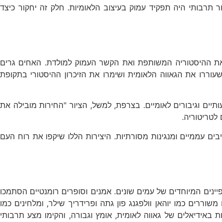
ר תרבותי היה תפקיד עמוק בעיצוב הלאומיות. חלק זה יחקור כיצד
, את ההיסטוריה המשותפת ואת הקשר העמוק למולדת. האחים גרים
עוררו את הגאווה הלאומית ושימרו את הזיכרון ההיסטורי בתקופת
תיים וגיבורים לאומיים. בצרפת, למשל, הציור "החירות מובילה את
לטריטוריה.
יבים עממיים ומנגינות מסורתיות. היצירות הללו שיקפו את רוח העם
האינדיבידואלי, אך גם חגגה את המאפיינים המיוחדים של עמים שונים. אמנים וסופרים רומנטיים הסתמכו
שוררים כמו יוהאן וולפגנג פון גתה ופרידריך שילר, ומלחינים כמו
ת באידיאלים של גאווה לאומית, אומץ וגבורה, והקימו מצע תרבותי