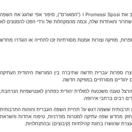
הלאומיות האיטלקית נוצרה גם היא בהשראת האמנות והספרות שהדגישו את המורשת האיטלקית. המשורר אלסנדרו מנזוני, למשל, כתב את I Promessi Sposi ("המאורס"), סיפור אפי שחגג את השפה
 השחרור והאחדות שלה, וכמה מהמקהלות של ורדי הפכו להמנונים לא
רות, מוזיקה וצורות אמנות מסורתיות זכו לתחייה או הוגדרו מחדש
יצרו ספרות עברית חדשה שחיברה בין המורשת היהודית העתיקה
ם יהודיים מסורתיים במוזיקה חדשה.
 לאום יהודי. בחוברת שלו משנת 1896, "מדינת היהודים" הציג הרצל טענה משכנעת למולדת יהודית כפתרון לאנטישמיות הנרחבת.
ים רבים ברחבי אירופה.
ונות תרבותית ששמה דגש על תחיית השפה העברית והזהות התרבותית
 לחזק מחדש שפה עתיקה למטרות מודרניות, טיפוח אחדות והשראת
צרת שהושרו בחוות קהילתיות (קיבוצים) ובהתנחלויות.