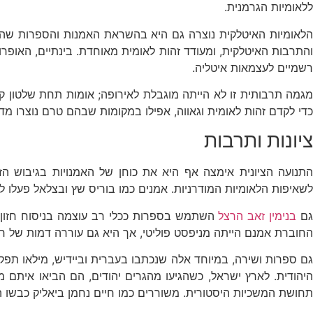
ללאומיות הגרמנית.
והתרבות האיטלקית, ומעודד זהות לאומית מאוחדת. בינתיים, האופרו
רשמיים לעצמאות איטליה.
מגמה תרבותית זו לא הייתה מוגבלת לאירופה; אומות תחת שלטון קול
כדי לקדם זהות לאומית וגאווה, אפילו במקומות שבהם טרם נוצרו מדי
ציונות ותרבות
תנועה הציונית אימצה אף היא את כוחן של האמנויות בגיבוש הז
לשאיפות הלאומיות המודרניות. אמנים כמו בוריס שץ ובצלאל פעלו ליצ
ם
בנימין זאב הרצל
החוברת אמנם הייתה מניפסט פוליטי, אך היא גם עוררה דמות של ח
גם ספרות ושירה, במיוחד אלה שנכתבו בעברית וביידיש, מילאו תפק
היהודית. לארץ ישראל, כשהגיעו מהגרים יהודים, הם הביאו איתם
תחושת המשכיות היסטורית. משוררים כמו חיים נחמן ביאליק כבשו הן