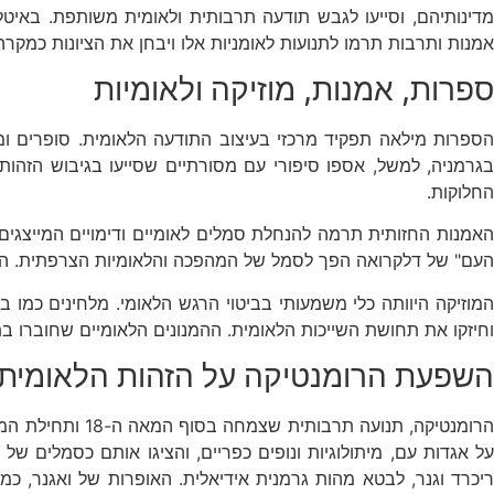
מדינותיהם, וסייעו לגבש תודעה תרבותית ולאומית משותפת. באיטל
אמנות ותרבות תרמו לתנועות לאומניות אלו ויבחן את הציונות כמקרה
ספרות, אמנות, מוזיקה ולאומיות
הספרות מילאה תפקיד מרכזי בעיצוב התודעה הלאומית. סופרים ו
בגרמניה, למשל, אספו סיפורי עם מסורתיים שסייעו בגיבוש הזהות
החלוקות.
האמנות החזותית תרמה להנחלת סמלים לאומיים ודימויים המייצגים א
העם" של דלקרואה הפך לסמל של המהפכה והלאומיות הצרפתית. האמ
המוזיקה היוותה כלי משמעותי בביטוי הרגש הלאומי. מלחינים כמו ב
וחיזקו את תחושת השייכות הלאומית. ההמנונים הלאומיים שחוברו בת
השפעת הרומנטיקה על הזהות הלאומית
על אגדות עם, מיתולוגיות ונופים כפריים, והציגו אותם כסמלים של 
ריכרד וגנר, לבטא מהות גרמנית אידיאלית. האופרות של ואגנר, כמ