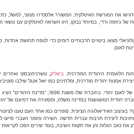
ת של ג'וזפה ורדי, במיוחד נבוקו, היוו השראה לאיטלקים עם נושאי
וניאלי מצאו ביטויים תרבותיים דומים כדי לטפח תחושת אחדות. ספ
נות לאום.
הות הלאומית היהודית המודרנית.
ביאליק
, טשרניחובסקי ואחרים 
ירת אמנות יהודית מודרנית, ומלחינים כמו יואל אנגל שילבו מוטיבי
השתמש בספרות ככלי רב עוצמה בניסוח חזון של
ברה יהודית המשגשגת במדינה משלה, ומסעירה את דמיונם של יהוד
יד בעיצוב האידיאולוגיה הציונית. סופרים כמו אחד העם טענו לצי
 מחויבות ליצירת תרבות עברית חדשה. השירה והזמר העברי סייעו
 את כאב הגלות והן את תקוות השיבה, בעוד שירים הפכו לקריאות ע