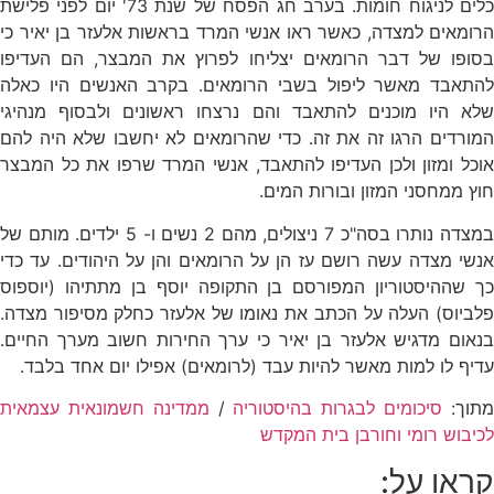
כלים לניגוח חומות. בערב חג הפסח של שנת 73' יום לפני פלישת
הרומאים למצדה, כאשר ראו אנשי המרד בראשות אלעזר בן יאיר כי
בסופו של דבר הרומאים יצליחו לפרוץ את המבצר, הם העדיפו
להתאבד מאשר ליפול בשבי הרומאים. בקרב האנשים היו כאלה
שלא היו מוכנים להתאבד והם נרצחו ראשונים ולבסוף מנהיגי
המורדים הרגו זה את זה. כדי שהרומאים לא יחשבו שלא היה להם
אוכל ומזון ולכן העדיפו להתאבד, אנשי המרד שרפו את כל המבצר
חוץ ממחסני המזון ובורות המים.
במצדה נותרו בסה"כ 7 ניצולים, מהם 2 נשים ו- 5 ילדים. מותם של
אנשי מצדה עשה רושם עז הן על הרומאים והן על היהודים. עד כדי
כך שההיסטוריון המפורסם בן התקופה יוסף בן מתתיהו (יוספוס
פלביוס) העלה על הכתב את נאומו של אלעזר כחלק מסיפור מצדה.
בנאום מדגיש אלעזר בן יאיר כי ערך החירות חשוב מערך החיים.
עדיף לו למות מאשר להיות עבד (לרומאים) אפילו יום אחד בלבד.
תוך:
סיכומים לבגרות בהיסטוריה
/
ממדינה חשמונאית עצמאית
לכיבוש רומי וחורבן בית המקדש
קראו על: