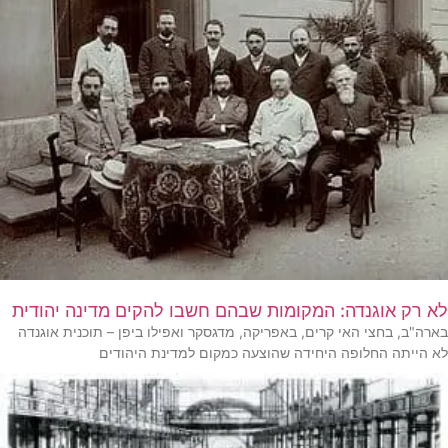
לא רק אוגנדה: המקומות שבהם חשבו להקים מדינה יהודית
בארה"ב, בחצי האי קרים, באפריקה, מדגסקר ואפילו ביפן – תוכנית אוגנדה
לא הייתה החלופה היחידה שהוצעה כמקום למדינת היהודים