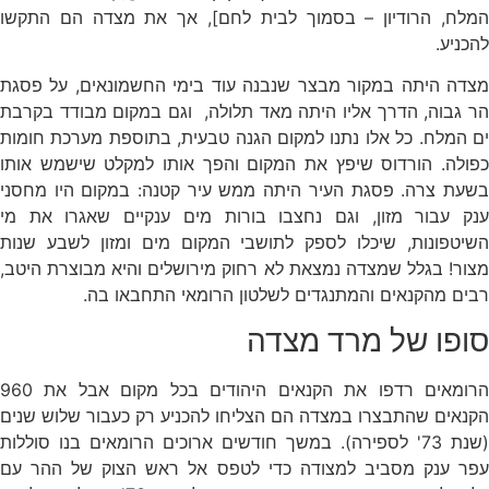
המלח, הרודיון – בסמוך לבית לחם], אך את מצדה הם התקשו
להכניע.
מצדה היתה במקור מבצר שנבנה עוד בימי החשמונאים, על פסגת
הר גבוה, הדרך אליו היתה מאד תלולה, וגם במקום מבודד בקרבת
ים המלח. כל אלו נתנו למקום הגנה טבעית, בתוספת מערכת חומות
כפולה. הורדוס שיפץ את המקום והפך אותו למקלט שישמש אותו
בשעת צרה. פסגת העיר היתה ממש עיר קטנה: במקום היו מחסני
ענק עבור מזון, וגם נחצבו בורות מים ענקיים שאגרו את מי
השיטפונות, שיכלו לספק לתושבי המקום מים ומזון לשבע שנות
מצור! בגלל שמצדה נמצאת לא רחוק מירושלים והיא מבוצרת היטב,
רבים מהקנאים והמתנגדים לשלטון הרומאי התחבאו בה.
סופו של מרד מצדה
הרומאים רדפו את הקנאים היהודים בכל מקום אבל את 960
הקנאים שהתבצרו במצדה הם הצליחו להכניע רק כעבור שלוש שנים
(שנת 73' לספירה). במשך חודשים ארוכים הרומאים בנו סוללות
עפר ענק מסביב למצודה כדי לטפס אל ראש הצוק של ההר עם