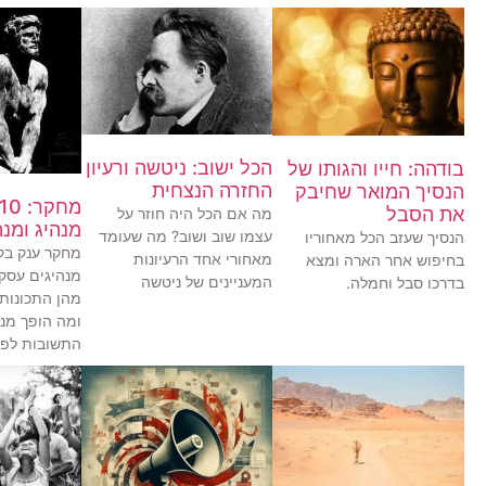
הכל ישוב: ניטשה ורעיון
בודהה: חייו והגותו של
החזרה הנצחית
הנסיך המואר שחיבק
את הסבל
מה אם הכל היה חוזר על
מנהיג ומנה
עצמו שוב ושוב? מה שעומד
הנסיך שעזב הכל מאחוריו
מאחורי אחד הרעיונות
בחיפוש אחר הארה ומצא
מנהיגים עסק
המעניינים של ניטשה
בדרכו סבל וחמלה.
מהן התכונות 
ומה הופך מנה
התשובות לפנ