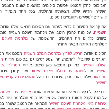
הגלובוס. להלן תמצאו אסופת סיכומים בנושאים שונים הנוגעים
השנייה, הרקע שלה, תצאותיה ומהלכיה. בכל אחד מעמודי ה
קישורים לנושאים רלוונטיים נוספים.
את קריאת הסיכומים כדאי לפתוח עם הסיכום הראשי שלנו אודות
השנייה
. על מנת להבין היטב את מלחמת העולם השנייה מומל
בקווים כלליים את הגורמים וההשפעות של
מלחמת העולם ה
למלחמה הגדולה הבאה אחריה.
הסיכום אודות
הרקע לפרוץ מלחמת העולם השנייה
מסכם את המהל
והגורמים שהובילו להתפרצותה שמפורטים גם בסיכום אודות
הג
העולם השנייה
. כמו כן תמצאו כאן סיכום אודות
המהלך של 
השנייה
עד ל
סיומה עם הטלת פצצת האטום
על יפן וכן סיכו
התוצאות
שלה. ראו כמו כן סיכום מורחב על
המהלכים העיקריים ש
השנייה
.
בכדי לקבל רקע כדאי לקרוא את הסיכום אודות
אירופה ערב מלחמת
על מנת לקבל תמונת מציאות של אירופה בימי המלחמה ניתן לעיי
אירופה בימי מלחמת העולם השנייה
המתאר את המצב ששרר במדינ