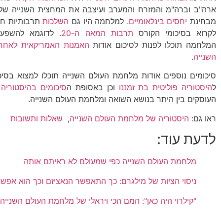
ארה"ב וברה"מ והמזרח והמערב ועיצבה את המחצית השנייה ש
מבחינת
יחסים בינלאומיים
. למלחמה היו גם
השלכות
תרבותיות חשו
לקרוא בסיכומי הקורס
תרבות המאה ה-20
. לדוגמא להשפע
המלחמה תוכלו לפנות לסיכום אודות
האמנות האמריקאית לאחר
השנייה
.
סיכומים נוספים אודות מלחמת העולם השנייה תוכלו למצוא בסי
ל
היסטוריה פוליטית בת זמננו
וכן באסופת ה
סיכומים בהיסטוריה
העוסקים בין היתר בנושא השואה ומלחמת העולם השנייה.
ראו גם:
היסטוריה של מלחמת העולם השנייה
,
שאלות ותשובות
לדעת עוד:
מלחמת העולם השנייה כפי שמעולם לא ראיתם אותה
ניסוי הציות של מילגרם: כך התאפשר הנאציזם וכך הוא אפשר
"קילרוי היה כאן": המם הכי ויראלי של מלחמת העולם השנייה