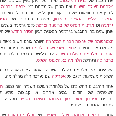
את מצבה של
ברית המועצות
. לאחר מכן ניתן לעיין בסיכום אוד
מלחמת העולם השנייה
ואת מצבן של מדינות כמו
צרפת
,
ברה"מ
ו
להבין את התוצאות שלה. רקע נוסף למלחמה ניתן למצוא בדיו
הנאצית
,
עליית הנאצים לשלטון
, מערכת היחסים של
מדינ
גרמניה
וכן
מדיניות הפיוס של בריטניה וצרפת
כלפי גרמניה בשנים 
אותן שנים בהן התגבש בגרמניה הנאצית רעיון
הסדר החדש
של היט
הצטרפותה של ארצות הברית למלחמה
היוותה גורם חשוב מאוד 
מסמלת את המעבר ל
חצי השני של המלחמה
שהפכה עתה באמת
הורחבה מלחמת העולם השנייה
עם פלישת הגרמנים לברית ה
ברברוסה
ותחילת
הלחימה באוקיאנוס השקט
.
השפעתה של מלחמת העולם השנייה כאמור לא נשארה רק באי
השלכות משמעותיות גם על
אפריקה
שם נערכה חלק מהלחימה.
אחד ההיבטים החשובים של מלחמת העולם השנייה הוא כמובן
הש
השיטתית של יהודים ועמים אחרים או קבוצות פוליטיות
ותוכנית
הפתרון הסופי
.
סוף מלחמת העולם השנייה
הגיע עם ת
שחרור המחנות וכניעת יפן.
אחת מ
תוצאות מלחמת העולם השנייה
היא
המלחמה הקרה
שהחל