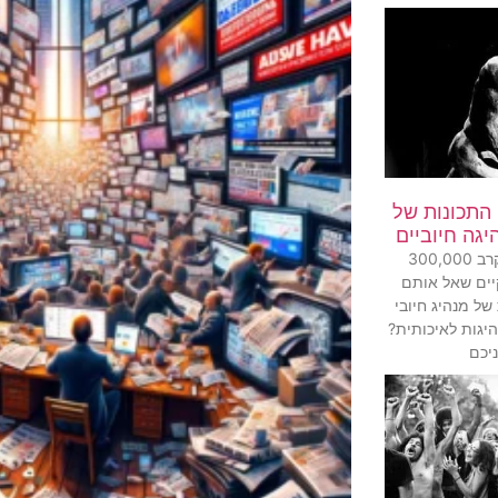
מחקר: 10 התכונות של
יגה חיוביים
מחקר ענק בקרב 300,000
יים שאל אותם
של מנהיג חיובי
יגות לאיכותית?
יכם