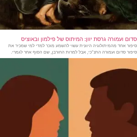
סדום ועמורה גרסת יוון: המיתוס של פילמון ובאוציס
סיפור אחד מהמיתולוגיה היוונית עשוי להשמע מוכר למדי למי שמכיר את
סיפור סדום ועמורה התנ"כי, אבל למרות החורבן, שם הסוף אחר לגמרי.