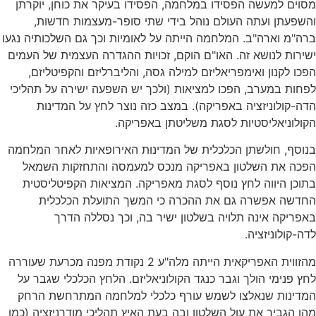
מסוים למעשה הפסידו במלחמה, הפסידו בעיקר את כוחן, יוקרתן
והשפעתן ועתה העולם נוהל בידי שתי סופר-מעצמות חדשות,
ברה"מ וארה"ב. המלחמה הייתה על לאומיות וכך גם השלכותיה נגעו
ישירות לנושא זה. האו"ם הוקם, זכויות ההגדרה העצמית של העמים
הפכו לקנון ואימפריאליזם למילה גסה, והליברליזם והקפיטליזם,
לפחות במערב, הפכו למציאות (ולכך יש השפעה ישירה על תהליכי
הדה-קולוניזציה באפריקה). במצב כזה נוצר לחץ על המדינות
הקולוניאליסטיות לסגת משליטתן באפריקה.
בנוסף, חולשתן הכלכלית של המדינות האירופאיות לאחר המלחמה
הפכה את השלטון באפריקה מנכס למעמסה והתחזקות השמאל
בתוכן היווה לחץ נוסף לסגת מאפריקה. המציאות הקפיטליסטית
החדשה אפשרה גם את ההכרה כי המשך התועלת הכלכלית
באפריקה אינה תלויה בשלטון ישיר בה, וכך נסללה הדרך
לדה-קולוניזציה.
מהזווית האפריקאית הייתה מלה"ע 2 נקודת מפנה מכרעת שעוררה
לחץ פנימי הולך וגבר כנגד הקולוניאליזם. הלחץ הכלכלי שגבר על
המדינות שנאלצו לשמש עורף כלכלי למלחמה המתרחשת הרחק
מהן הגביר את עול השלטון ובה בעת האיץ תהליכי מודרניזציה (כמו