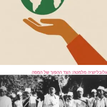
גלובליזציה מלמטה: הצד ההפוך של המפה