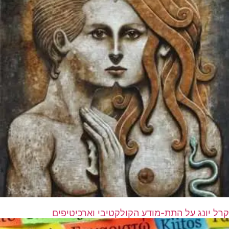
קרל יונג על התת-מודע הקולקטיבי וארכיטיפים