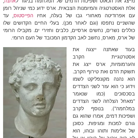
מייצג את הכאוס ושפיכות הדמים של המלחמה בניגוד ל
אתנה
,
אלת האסטרטגיה והמיומנות הצבאית. ארס ידוע כמי שניהל רומן
עם אפרודיטה מאחורי גבו של בעלה, אחיו
הפייסטוס
, עד
שהשניים נתפסו (וגם לאחר מכן). בעלי החיים הקדושים שלו
כוללים נשרים, נחשים ארסיים, כלבים וחזירי ים. מקבילו הרומי
של ארס, מארס, נחשב לאב הקדמון המכובד של העם הרומי.
בעוד שאתנה ייצגה את
אסטרטגיית הקרב
והערמומיות, ארס ייצג את
תשוקת הדם ואת טירוף הקרב.
הוא נהנה מקונפליקט לשמו
וידוע כי הוא עזר לשני הצדדים
בסכסוכים (כמו שנאמר
"מאחל הצלחה לשני הצדדים
במלחמה"). בנוסף לקרב
ושפיכות דמים, אמרו שהוא גם
גורם למכות ומגיפות. כסוכן
של אלימות ותוהו ובוהו, הוא