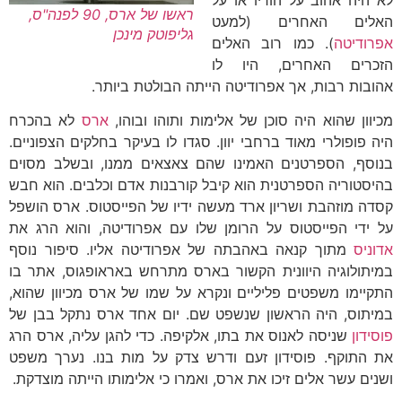
לא היה אהוב על הוריו או על
ראשו של ארס, 90 לפנה"ס,
האלים האחרים (למעט
גליפוטק מינכן
אפרודיטה
). כמו רוב האלים
הזכרים האחרים, היו לו
אהובות רבות, אך אפרודיטה הייתה הבולטת ביותר.
מכיוון שהוא היה סוכן של אלימות ותוהו ובוהו,
ארס
לא בהכרח
היה פופולרי מאוד ברחבי יוון. סגדו לו בעיקר בחלקים הצפוניים.
בנוסף, הספרטנים האמינו שהם צאצאים ממנו, ובשלב מסוים
בהיסטוריה הספרטנית הוא קיבל קורבנות אדם וכלבים. הוא חבש
קסדה מוזהבת ושריון ארד מעשה ידיו של הפייסטוס. ארס הושפל
על ידי הפייסטוס על הרומן שלו עם אפרודיטה, והוא הרג את
אדוניס
מתוך קנאה באהבתה של אפרודיטה אליו. סיפור נוסף
במיתולוגיה היוונית הקשור בארס מתרחש באראופגוס, אתר בו
התקיימו משפטים פליליים ונקרא על שמו של ארס מכיוון שהוא,
במיתוס, היה הראשון שנשפט שם. יום אחד ארס נתקל בבן של
פוסידון
שניסה לאנוס את בתו, אלקיפה. כדי להגן עליה, ארס הרג
את התוקף. פוסידון זעם ודרש צדק על מות בנו. נערך משפט
ושנים עשר אלים זיכו את ארס, ואמרו כי אלימותו הייתה מוצדקת.