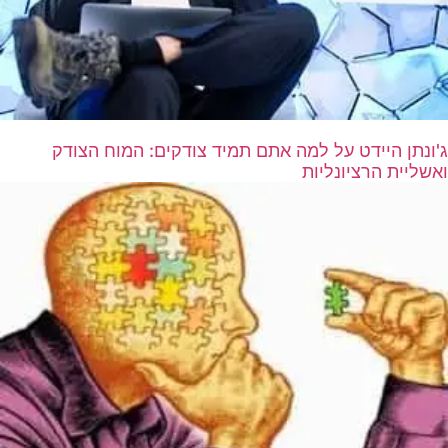
ג'ונתן היידט על למה אתם תמיד צודקים: המוח הצודק
ואשליית הרציונליות