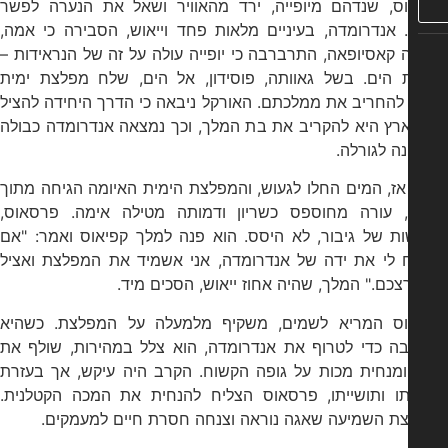
ס, שנדהם מיופייה, ירד מהאוויר ושאל את הנערה לפשר
 אנדרומדה, בעיניים מלאות פחד וייאוש, הסבירה כי אמה,
קאסיופאה, התרברבה כי יופייה עולה על זה של הנראידות –
ת הים. בשל גאוותה, פוסידון, אל הים, שלח מפלצת ימית
להחריב את ממלכתם. האורקל ניבאה כי הדרך היחידה להציל
רץ היא להקריב את בת המלך, וכך נמצאה אנדרומדה כבולה
ה לגורלה.
אז, המים החלו לגעוש, והמפלצת הימית האיומה הגיחה מתוך
, עורה מחוספס כשריון ודמותה מטילה אימה. פרסאוס,
ות של גיבור, לא היסס. הוא פנה למלך קפיאוס ואמר: "אם
 לי את ידה של אנדרומדה, אני אשמיד את המפלצת ואציל
כם." המלך, שהיה אחוז ייאוש, הסכים מיד.
ס המריא לשמים, משקיף מלמעלה על המפלצת. כשהיא
ה כדי לטרוף את אנדרומדה, הוא צלל במהירות, שולף את
ומנחית מכות על גופה הקשוח. הקרב היה עיקש, אך בעזרת
תו ותושייתו, פרסאוס הצליח להנחית את המכה הקטלנית.
ת השמיעה שאגה נוראה וצנחה חסרת חיים למעמקים.