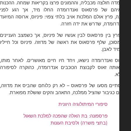
דה חולצה מכבליה, וההמונים פרצו בקריאות שמחה. ההכנות
איהם של פרסאוס ואנדרומדה החלו מיד, אך רגע לפני
, פרץ אולם המלכות אויב בלתי צפוי: פיניוס, ארוסה המיועד
דרומדה, שדרש את ידה חזרה.
ץ בין פרסאוס לבין אנשיו של פיניוס, אך כשמצב העניינים
וכן, שלף פרסאוס את ראשה של מדוזה. פיניוס וכל חייליו
יד לאבן.
 ואנדרומדה נישאו, ויחד חיו חיים מאושרים. לאחר מותו,
ותה זאוס לקבוצת הכוכבים אנדרומדה, כהוקרה לסיפורה
א.
תיים מסעו של פרסאוס – לא רק כלוחם שהביס את מדוזה,
ם כגיבור שהציל ממלכה, התאהב והקים שושלת מפוארת.
סיפורי המיתולוגיה היוונית
פרספונה: בת האלה שהפכה למלכת השאול
(בחצי משרה) ולסיבת העונות