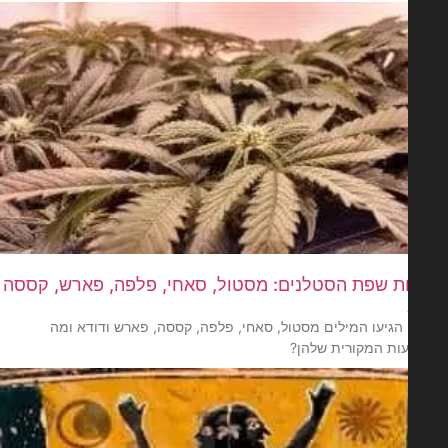
ת שפת הסטלנים: מסטול, סאחי, פלפה, פארש, קססה
הגיעו המילים מסטול, סאחי, פלפה, קססה, פארש ודודא ומה
ת המקורית שלהן?