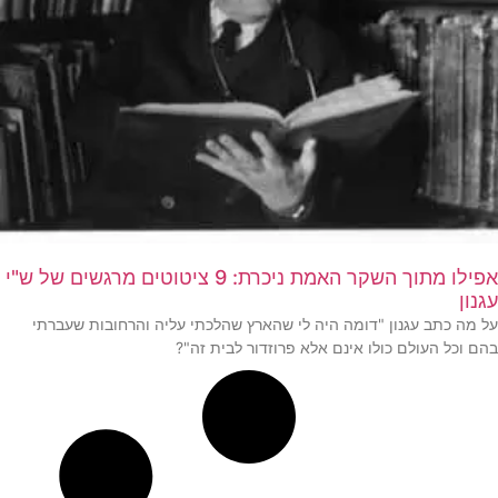
אפילו מתוך השקר האמת ניכרת: 9 ציטוטים מרגשים של ש"י
עגנון
על מה כתב עגנון "דומה היה לי שהארץ שהלכתי עליה והרחובות שעברתי
בהם וכל העולם כולו אינם אלא פרוזדור לבית זה"?