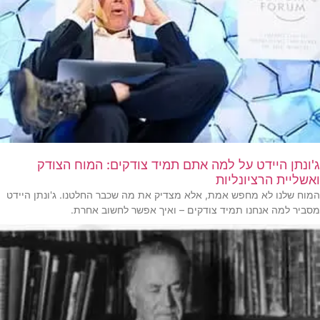
ג'ונתן היידט על למה אתם תמיד צודקים: המוח הצודק
ואשליית הרציונליות
המוח שלנו לא מחפש אמת, אלא מצדיק את מה שכבר החלטנו. ג'ונתן היידט
מסביר למה אנחנו תמיד צודקים – ואיך אפשר לחשוב אחרת.