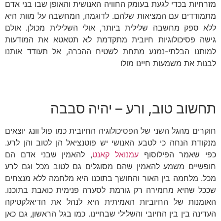
מזרחיות בכדי לגעת בעומק החוויה האנושית והאופן שבו בני אדם
מתמודדים עם המציאות שלהם. לדוגמה, המחשבה על מוות היא
ללא ספק מחשבה שלילית ביותר, אולי השלילית מכולן. אולם
גישה פסיכולוגיות חיובית מתקדמת לא תטאטא את המודעות
למותנו הבלתי-נמנע מתחת לשטיח ההכרה, אל תעודד אותנו
לבנות את משמעות חיינו מולו
תחשוב טוב, ורע – יהיה סבבה
חוקרים מהגל השני של הפסיכולוגיה החיובית כמו פול וונג יוצאים
מנקודת הנחה כי לטבע האנושי יש פוטנציאל הן לטוב והן לרע.
כפי שאמר הפילוסוף
עמנואל קאנט
, להאמין שבני אדם הם
חופשיים משמע להאמין שהם מסוגלים גם לטוב מכל וגם לרע
מכל. מלחמה בין האור והחושך בתוכנו היא מלחמה ללא מנצחים
שככל שהיא מחמירה רק גורמת לסערה פנימית כואבת בתוכנו.
האומנות של החיוביות האמיתית היא לנהל את הדיאלקטיקה
העדינה בין בין החיובי והשלילי שבחיינו. כמו בגל הראשון, גם כאן