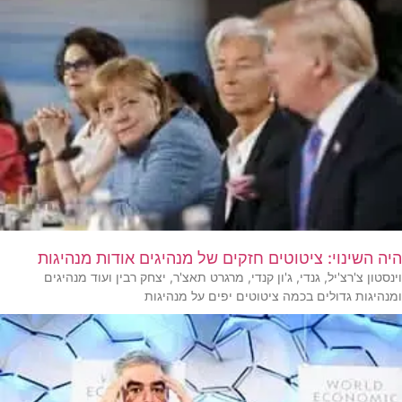
היה השינוי: ציטוטים חזקים של מנהיגים אודות מנהיגות
וינסטון צ'רצ'יל, גנדי, ג'ון קנדי, מרגרט תאצ'ר, יצחק רבין ועוד מנהיגים
ומנהיגות גדולים בכמה ציטוטים יפים על מנהיגות