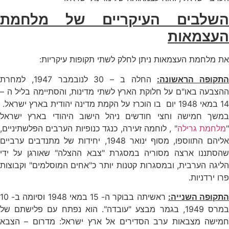
השלבים העיקריים של מלחמת
העצמאות
את מלחמת העצמאות ניתן לחלק לשתי תקופות עיקריות:
התקופה הראשונה:
החלה ב – 30 לנובמבר 1947, למחרת
ההצבעה באו"ם על חלוקת הארץ לשתי מדינות, והסתיימה בליל ה –
14 במאי 1948 יום בו הוכרז על הקמת מדינה יהודית בארץ ישראל.
במשך חמישה וחצי חודשים ניהל הישוב היהודי בארץ ישראל
"
מלחמת גרילה
" , לוחמה זעירה, כנגד כנופיות הערבים הפלשתיניים,
אליהם התווספו, מסוף ינואר 1948, יחידות של מתנדבים ערביים
שהסתננו ארצה מסוריה במסגרת "צבא ההצלה" שאורגן על ידי
הליגה הערבית, ובמסגרות קטנות יותר כ"אחים המוסלמים" וקבוצות
פרו ירדניות.
תקופה השנייה:
ראשיתה בבוקר ה- 15 במאי 1948 וסיומה ב- 10
במרס 1949, בגמר מבצע "עובדה". הוא נפתח עם פלישתם של
חמישה מצבאות ערב הסדירים אל ארץ ישראל: מדרום – הצבא