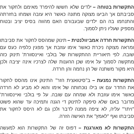
התקשרות בטוחה –
ילדים שלא חששו להיפרד מאימם ולחקור את
סביבתם אך הביעו מצוקה מתונה כאשר היא עזבה ושמחו בחזרתה
והתנחמו בה הם ילדים שבעבורם האם מהווה בסיס יציב ובטוח
מספיק שעליו ניתן לסמוך.
התקשרות חרדה אמביוולנטית –
תינוק שמהסס לחקור את סביבתו
ומראה מצוקה ניכרת כאשר אימו עוזבת אך מפגין כלפיה כעס עם
שובה. לפי תיאוריית ההתקשרות של בולבי ואיינסוורת' תינוק כזה
מתקשה לסמוך על אימו שכן ההענות שלה לצרכיו אינה יציבה ולכן
היא מקור משתנה של הן נחמה והן חרדה.
התקשרות נמנעת –
ב"סיטואצית הזר" התינוק אינו מהסס לחקור
את החדר עם או בילו נוכחותה של אימו והוא לא מביע לא חרדה
כאשר אימו עוזבת ולא שמחה עם שובה. על פי בולבי ואיינסוורת'
מדובר באם שלא סיפקה לתינוק די הגנה ותמיכה עד שהוא פשוט
"ויתר" עליה, לא ציפה ממנה לדבר ולכן גם לא היסס לחקור את
סביבתו ואף "לאמץ" את האישה הזרה.
תקשרות לא מאורגנת –
דפוס זה של התקשרות הוא למעשה