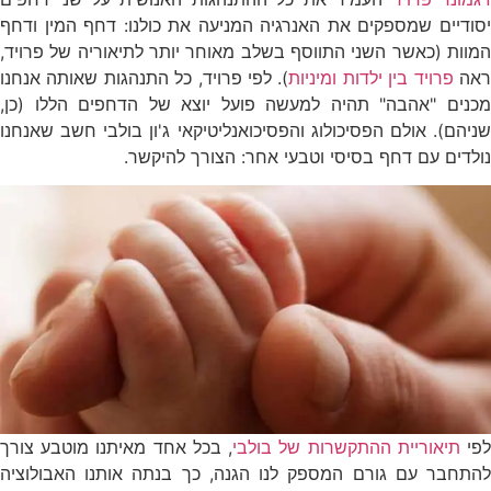
יסודיים שמספקים את האנרגיה המניעה את כולנו: דחף המין ודחף
המוות (כאשר השני התווסף בשלב מאוחר יותר לתיאוריה של פרויד,
אה
פרויד בין ילדות ומיניות
). לפי פרויד, כל התנהגות שאותה אנחנו
מכנים "אהבה" תהיה למעשה פועל יוצא של הדחפים הללו (כן,
שניהם). אולם הפסיכולוג והפסיכואנליטיקאי ג'ון בולבי חשב שאנחנו
נולדים עם דחף בסיסי וטבעי אחר: הצורך להיקשר.
פי
תיאוריית ההתקשרות של בולבי
, בכל אחד מאיתנו מוטבע צורך
להתחבר עם גורם המספק לנו הגנה, כך בנתה אותנו האבולוציה