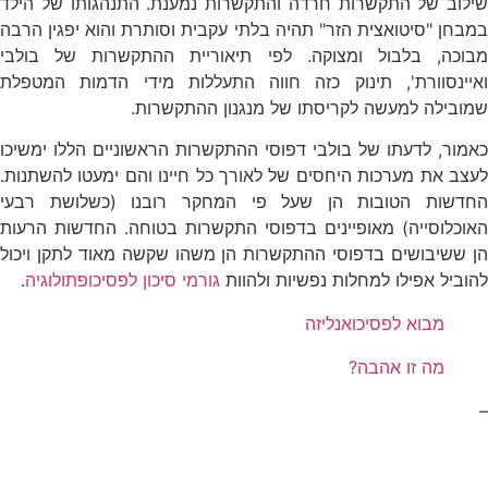
שילוב של התקשרות חרדה והתקשרות נמענת. התנהגותו של הילד
במבחן "סיטואצית הזר" תהיה בלתי עקבית וסותרת והוא יפגין הרבה
מבוכה, בלבול ומצוקה. לפי תיאוריית ההתקשרות של בולבי
ואיינסוורת', תינוק כזה חווה התעללות מידי הדמות המטפלת
שמובילה למעשה לקריסתו של מנגנון ההתקשרות.
כאמור, לדעתו של בולבי דפוסי ההתקשרות הראשוניים הללו ימשיכו
לעצב את מערכות היחסים של לאורך כל חיינו והם ימעטו להשתנות.
החדשות הטובות הן שעל פי המחקר רובנו (כשלושת רבעי
האוכלוסייה) מאופיינים בדפוסי התקשרות בטוחה. החדשות הרעות
הן ששיבושים בדפוסי ההתקשרות הן משהו שקשה מאוד לתקן ויכול
להוביל אפילו למחלות נפשיות ולהוות
גורמי סיכון לפסיכופתולוגיה
.
מבוא לפסיכואנליזה
מה זו אהבה?
–