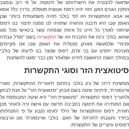
שדאגה להבטיח את הישרדותם של תינוקות. על פי רוב ובמצב
התקין הגורם המגן הזה יהיה דמות אנושית מטפלת, בדרך כלל אמא
או אבא. ההתקשרות הזו לפי בולבי תהיה משמעותית ביותר שכן
האופן שבו היא תיבנה והחוויה שתהיה לנו ממנה תיצור בנו דפוס
שיחזור לאורך כל חיינו כל אימת שנפתח קשר בינאישי מכל סוג
הוא. בולבי כינה את התבנית הזו של
התקשרות
בשם "מודל עבודה
פנימי" שלמעשה מארגן מנטלית את האופן שבו אנו מקיימים
מערכות יחסים עם בני אדם, דפוס שנוצר בנו לדעתו של בולבי
במהלך השנה הראשונה לחיינו ושלאחר מכן כבר ימעט להשתנות.
סיטואצית הזר וסוגי התקשרות
ממשיכת דרכו של ג'ון בולבי בתחום תיאוריית ההתקשרות, מארי
איינסוורת', פיתחה שיטה בשם מבחן "סיטואצית הזר" על מנת לבחון
ולהעריך דפוסי התקשרות. "סיטואצית הזר" היא שיטה המבוססת על
אם המותירה את תינוקה בסביבה חדשה עם אישה זרה ולאחר מכן
חוזרת, דפוס ההתקשרות של הילד לאימו נקבע על פי התנהלותו
בחדר ותגובתו לחזרתה של האם. בולבי ואיינסוורת' מנו ארבעה
דפוסים עיקריים של התקשרות: