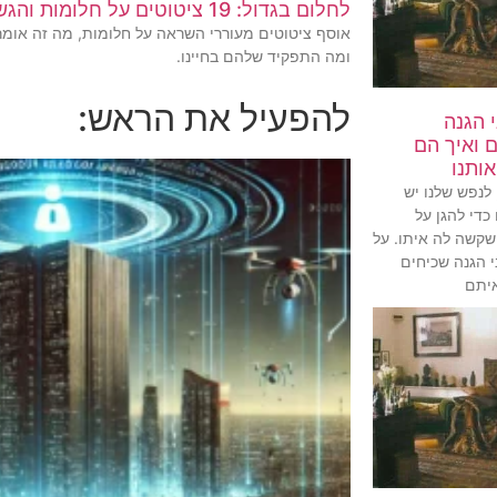
לחלום בגדול: 19 ציטוטים על חלומות והגשמתם
אוסף ציטוטים מעוררי השראה על חלומות, מה זה אומר
ומה התפקיד שלהם בחיינו.
להפעיל את הראש:
ני הגנה
ם ואיך הם
ותנו
 לנפש שלנו יש
כדי להגן על
קשה לה איתו. על
י הגנה שכיחים
איתם