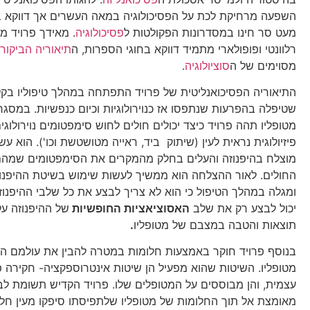
השפעה מרחיקת לכת על הפסיכולוגיה במאה העשרים אך דווקא בי
מעט סר חינו במסדרונות הפקולטות ל
פסיכולוגיה
. מאידך פרויד מ
רלוונטי ופופולארי מתמיד דווקא בחוגי הספרות, ה
תיאוריה הביקור
מסוימים של ה
סוציולוגיה
.
התיאוריה הפסיכואנליטית של פרויד התפתחה במהלך טיפוליו בקל
שטיפלה בהפרעות שנתפסו אז כנוירולוגיות וכיום כנפשיות. במס
מטופליו תהה פרויד כיצד יכולים חולים לחוש סימפטומים נוירולוג
פיזיולוגית נראית לעין (שיתוק ביד, ראייה מטושטשת וכו'). הוא ע
מוצלח בהיפנוזה והעלים בחלק מהמקרים את הסימפטומים שמהם
החולים. לאור ההצלחה הוא ממשיך לעשות שימוש בשיטת ההיפנוז
ומגלה במהלך הטיפול כי הוא לא צריך לבצע את כל שלבי ההיפנוז
יכול לבצע רק את שלב
האסוציאציות החופשיות
של ההיפנוזה ע
תוצאות והטבה במצבם של מטופליו
.
בנוסף פרויד חוקר באמצעות חלומות במטרה להבין את עולמם הפ
מטופליו. השיטות שהוא מפעיל הן שיטות אינטרוספקציה- חקירה פ
עצמית, והן מבוססים על המטופלים שלו. פרויד הקדיש תשומת לב
מאומצת אל תוך החלומות של מטופליו שלתפיסתו סיפקו מעין חלון