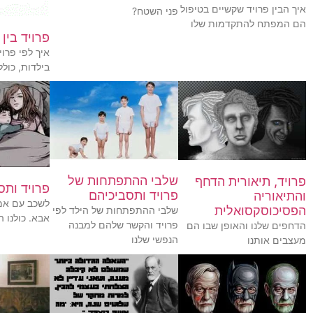
איך הבין פרויד שקשיים בטיפול
פני השטח?
הם המפתח להתקדמות שלו
פרויד בין 
איך לפי פרו
בילדות, כולל
שלבי ההתפתחות של
פרויד, תיאורית הדחף
פרויד ותס
פרויד ותסביכיהם
והתיאוריה
לשכב עם אמ
הפסיכוסקסואלית
שלבי ההתפתחות של הילד לפי
אבא. כולנו ה
פרויד והקשר שלהם למבנה
הדחפים שלנו והאופן שבו הם
הנפשי שלנו
מעצבים אותנו