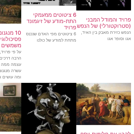
6 ציטוטים ממעמקי
פרויד והמודל המבני
התת-מודע של זיגמונד
(סטרוקטורלי) של הנפש
פרויד
הנפש כזירת מאבק בין האיד,
10 מנגנו
6 ציטוטים מפי האדם שנכנס
אגו וסופר אגו
פסיכולוגי
מתחת למודע של כולנו
משמשים א
על פי פרויד,
הרבה דרכים 
עצמה ממה ש
עשרה מנגנונ
ומה עושים 