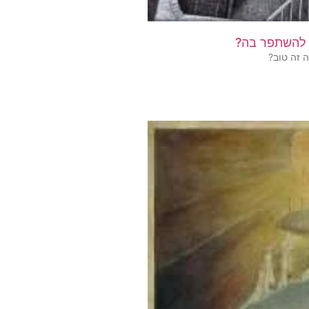
 להשתפר בה?
 זה טוב?