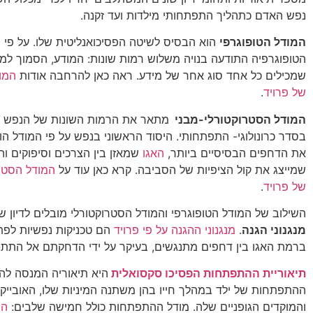
נפש האדם כתהליך התפתחותי מילדות ועד זקנה.
המודל הטופוגרפי
הוא הבסיס לשיטה הפסיכואנליטית שלו. על פי 
הטופוגרפיה התודעה בנויה משלוש רמות שונות: המודע, הסמוך למ
שמכילים כל אחד סוג אחר של מידע. ראה כאן להרחבה אודות
המו
של פרויד
.
המודל הסטרוקטורלי-מבני
מתאר את הרמות השונות של הנפש 
בסדר כרונולוגי- התפתחותי. היסוד הראשוני בנפש על פי המודל הו
את הדחפים הבסיסיים ביותר,
האגו
שמאזן בין הצרכים וסיפוקים וה
שמייצג את קול הציפיות של הסביבה. קרא כאן עוד על
המודל הסטרו
של פרויד
.
השילוב של המודל הטופוגרפי והמודל הסטרוקטורלי מובלים לדיון של
מנגנוני הגנה
.
מנגנוני ההגנה על פי פרויד
הם טכניקות נפשיות לפת
ברמת האגו בין דחפים מתנגשים, בעיקר על ידי הדחקתם אל התת-
תיאוריית ההתפתחות הפסיכו סקסואלית
היא תיאוריה המנסה להצ
ההתפתחות של ילד במהלך חייו בהן משתנה המיניות שלו, האובייק
והמוקדים הגופניים שלה. מודל ההתפתחות כולל חמישה שלבים:
הש