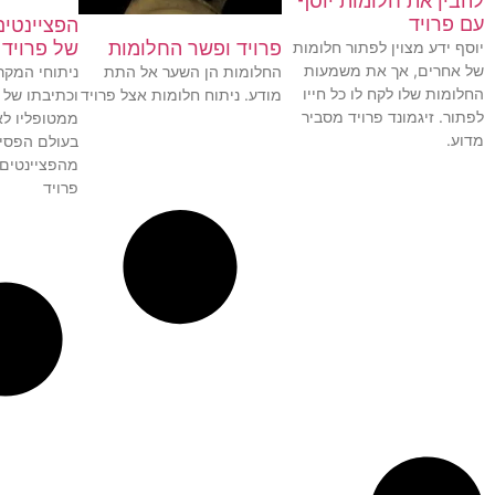
להבין את חלומות יוסף
עם פרויד
הפציינטי
פרויד ופשר החלומות
של פרויד
יוסף ידע מצוין לפתור חלומות
של אחרים, אך את משמעות
החלומות הן השער אל התת
ניתוחי המקר
החלומות שלו לקח לו כל חייו
מודע. ניתוח חלומות אצל פרויד
וכתיבתו של 
לפתור. זיגמונד פרויד מסביר
ממטופליו ל
מדוע.
בעולם הפסיכ
מהפציינטים
פרויד