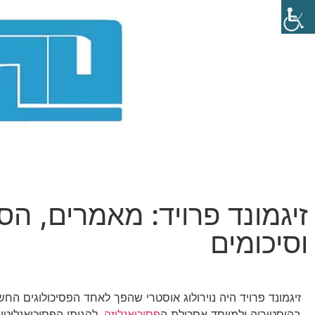
זיגמונד פרויד: מאמרים, הס
וסיכומים
זיגמונד פרויד היה נוירולוג אוסטרי שהפך לאחד הפסיכולוגים החש
בהיסטוריה ולמייסד אסכולת ה
פסיכואנליזה
. להגותו הפסיכואנליטי