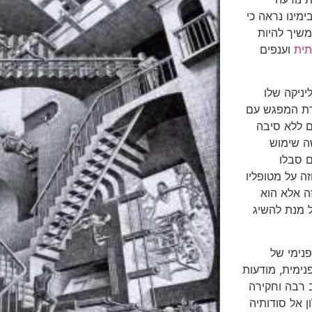
מינו נראה כי
משיך להיות
תית
וענפים
יניקה שלו
גרת המפגש עם
ים ללא סיבה
שה שימוש
 סבלו
ה על מטופליו
ה אלא הוא
ל מנת להשיג
נימי של
נימית, מודעות
 רבה וחקירה
 אל סודותיה