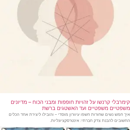
קימרבלי קרנשו על זהויות חופפות ומבני הכוח – מדיונים
משפטיים משפטיים ועד האשטגים ברשת
איך חמש נשים שחורות חשפו עיוורון מוסדי – והובילו ליצירת אחד הכלים
החשובים להבנת צדק חברתי: אינטרסקציונליות.