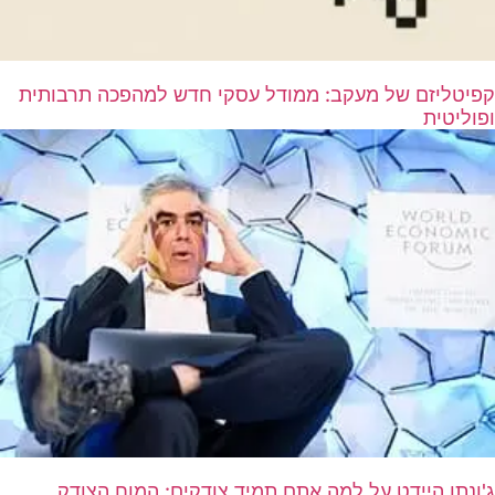
קפיטליזם של מעקב: ממודל עסקי חדש למהפכה תרבותית
ופוליטית
ג'ונתן היידט על למה אתם תמיד צודקים: המוח הצודק