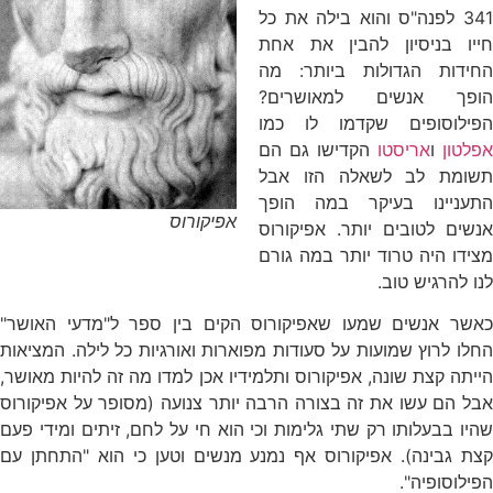
341 לפנה"ס והוא בילה את כל
חייו בניסיון להבין את אחת
החידות הגדולות ביותר: מה
הופך אנשים למאושרים?
הפילוסופים שקדמו לו כמו
אפלטון
ו
אריסטו
הקדישו גם הם
תשומת לב לשאלה הזו אבל
התעניינו בעיקר במה הופך
אפיקורוס
אנשים לטובים יותר. אפיקורוס
מצידו היה טרוד יותר במה גורם
לנו להרגיש טוב.
כאשר אנשים שמעו שאפיקורוס הקים בין ספר ל"מדעי האושר"
החלו לרוץ שמועות על סעודות מפוארות ואורגיות כל לילה. המציאות
הייתה קצת שונה, אפיקורוס ותלמידיו אכן למדו מה זה להיות מאושר,
אבל הם עשו את זה בצורה הרבה יותר צנועה (מסופר על אפיקורוס
שהיו בבעלותו רק שתי גלימות וכי הוא חי על לחם, זיתים ומידי פעם
קצת גבינה). אפיקורוס אף נמנע מנשים וטען כי הוא "התחתן עם
הפילוסופיה".