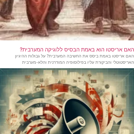
האם אריסטו הוא באמת הבסיס ללוגיקה המערבית?
האם אריסטו באמת ביסס את החשיבה המערבית? על גבולות ההיגיון
האריסטוטלי והביקורת עליו בפילוסופיה המודרנית והלא-מערבית