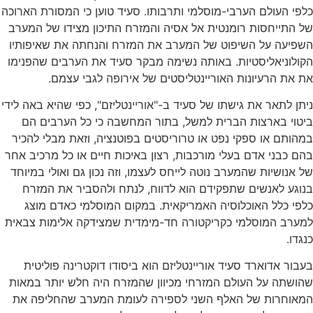
כלפי העולם הערבי-מוסלמי ותרבותו. סעיד טוען כי המסורת הארוכה
של התייחסות רומנטית אל אסיה והמזרח התיכון מצידו של המערב
השפיעה על השיפוט של המערב את המזרח והנחתה את שאיפותיו
הקולוניאליסטיות. באותה נשימה מבקר סעיד את הערבים שהפנימו
את את הרעיונות האוריינטליסטים של אירופה לגבי עצמם.
ניתן לתאר את גישתו של סעיד ב-"אוריינטליזם", כפי שהיא באה לידי
ביטוי בארצות הברית למשל, בתור המחשבה כי כל הערבים הם
במהותם או ספקי נפט או טרוריסטים בפוטנציה, וזאת מבלי להכיר
בהם כבני אדם בעלי מורכבות, רצון באיכות חיים או כל מרכיב אחר
של אנושיות שהמערב נוטה לייחס לעצמו, וזה נכון גם ואולי במיוחד
בנוגע לאנשים שתפקידם הוא לדווח, לנתח ולהסביר את המזרח
כלפי כלל האוכלוסיה האמריקאית. במקום המוסלמי כאדם מוצג
למערב המוסלמי כקריקטורה חד-מימדית שמצידקה אלימות צבאית
כנגדו.
בעבור אדוארד סעיד אוריינטליזם הוא ביסודו דוקטרינה פוליטית
שהושתה על העולם המזרחי מכיוון שהמזרח היה חלש יותר במאות
המאוחרות של האלף השני לספירה לעומת המערב שהחליפה את