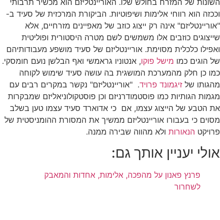
השונות של המזרח בחולש שלו. האוריינטליזם הוא מכשיר תרבותי
וככזה הוא רווחי אלימות ושיפוטיות. הביקורת המרכזית של סעיד ב-
"אוריינטליזם" אינה רק ייצוג כוזב של מאפיינים מזרחיים, אלא
שייצוגים כוזבים אלו משמשים לשם מטרה היסטורית ופוליטית
ואפילו כלכלית מסוימת. אוריינטליזם של סעיד מושפע מעבודותיהם
של הוגים כמו
מישל פוקו
, אנטוניו גראמשי ואף הבלשן נועם חומסקי.
כמו כן חלק מהמערכת המושגית בה עושה סעיד שימוש לקוחה
מהגותו של
זיגמונד פרויד
. "אוריינטליזם" נקשר במקרים רבים עם
מגמות הגותיות כמו פוסטמודרניזם וכן פוסטקולוניאליזם שמבקרות
את הטבע של הייצוג עצמו, אם כי אדוארד סעיד עצמו טען בשלב
מסוים כי בעבורו אוריינטליזם ממשיך את המסורת ההומניסטית של
פרויקט
הנאורות
ולא מהווה שבירה ממנה.
אולי יעניין אותך גם:
פרנץ פאנון על מהפכה, אלימות, אחדות והמאבק
לשחרור