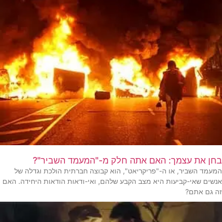
בחן את עצמך: האם אתה חלק מ-"המעמד השביר"?
המעמד השביר, או ה-"פריקריאט", הוא קבוצה חברתית הולכת וגדלה של
אנשים שאי-קביעות היא מצב הקבע שלהם, ואי-ודאות הודאות היחידה. האם
זה גם אתם?