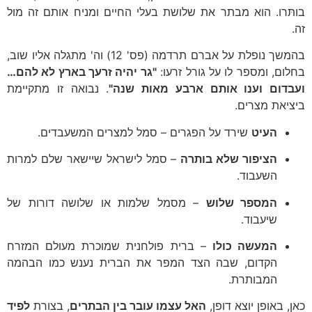
בותּרו. הוא מבתר את שלושת בעלי החיים ומניח אותם זה מול
זה.
בהמשך נופלת על אברם תרדמה (פס' 12) וה' מתגלה אליו שוב,
בחלום, ומספר לו על גורל זרעו:
"גר יהיה זרעך בארץ לא להם…
ועבדום וענו אותם ארבע מאות שנה"
. נבואה זו מתקיימת
ביציאת מצרים.
העיט
שירד על הפגרים – סמל למצרים המשעבדים.
הציפור שלא בותרה
– סמל לישראל שיישאר שלם למרות
השעבוד.
המספר שלוש
– מסמל שלמות או שלושה דורות של
שיעבוד.
המעשה כולו
– ברית פולחנית שמוכרת מעולם המזרח
הקדום, שבה הצד המפר את הברית נענש כמו הבהמה
המבותרת.
כאן, באופן יוצא דופן,
האל עצמו עובר בין הבתרים
, בצורת
לפיד