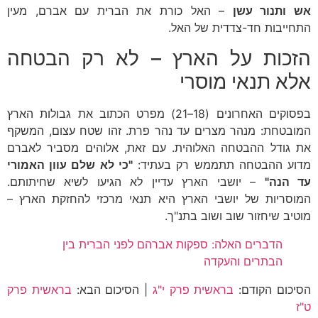
אש ותנור עשן
– האל כורת את הברית עם אברם, מעין
התחייבות חד-צדדית של האל.
הזכות על הארץ – לא רק הבטחה
אלא תנאי מוסרי
בפסוקים האחרונים (18–21) מפרט הכתוב את גבולות הארץ
המובטחת: מנהר מצרים עד נהר פרת. זהו שטח עצום, המשקף
את גודל ההבטחה האלוהית. עם זאת, אלוהים מסביר לאברם
מדוע ההבטחה תתממש רק בעתיד:
"כי לא שלם עוון האמורי
עד הנה"
– יושבי הארץ עדיין לא הגיעו לשיא שחיתותם.
המוסריות של יושבי הארץ היא תנאי מרכזי להחזקת הארץ –
מוטיב שיחזור שוב ושוב בתנ"ך.
הדברים האלה: ספקות אברהם לפני הברית בין
הבתרים והעקדה
הסיכום הקודם:
בראשית פרק י"ג
| הסיכום הבא:
בראשית פרק
ט"ז