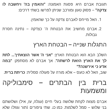
תגובת אברם היא פסגת האמונה:
"והאמין בה' ויחשבה לו
צדקה"
– פסוק טעון ומורכב שניתן לפרשו בשתי דרכים:
האל מייחס לאברם צדקה על כך שהאמין.
אברם מחשיב את הבטחת ה' כצדקה – נתינה חסרת
גבולות.
התגלות שנייה – הבטחת הארץ
השלב הבא הוא הבטחת הארץ:
"אני ה' אשר הוצאתיך… לתת
לך את הארץ הזאת לרשתה"
. אך אברם לא מסתפק:
"במה
אדע כי אירשנה?"
שוב, האל לא כועס – אלא מורה על פעולה סמלית:
כריתת ברית
.
ברית בין הבתרים – סימבוליקה
ומשמעות
אברם מצווה לקחת שלושה בעלי חיים (עגלה, עז, איל) ושלושתם
בני שלוש – סמל לשלמות. כמו כן, שתי ציפורים (תור וגוזל) שלא