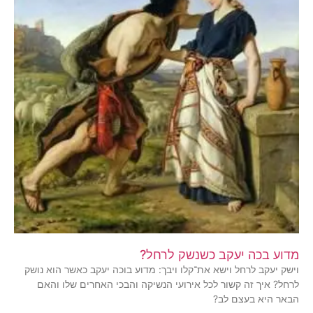
מדוע בכה יעקב כשנשק לרחל?
וישק יעקב לרחל וישא את־קלו ויבך: מדוע בוכה יעקב כאשר הוא נושק
לרחל? איך זה קשור לכל אירועי הנשיקה והבכי האחרים שלו והאם
הבאר היא בעצם לב?