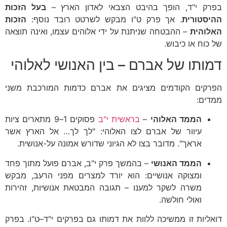
בפרק י"ד, הופך בהיבט הצבאי לאדון הארץ –
בעל הזכות
ההיסטורית
. אך פרק ט"ו מבקש לשרטט רובד נוסף:
הזכות
האלוהית
– ההבטחה שניתנת על ידי אלוהים עצמו, ואינה תוצאה
של כוח או כיבוש.
דמותו של אברם – בין האנושי לאלוהי
הפרקים הקודמים מציגים את אברם כדמות המורכבת משני
ממדים:
הממד האלוהי
–
בראשית י"ב
פסוקים 1–9 מתארים ציות
עיוור של אברם לצו האלוהי: "לך לך… אל הארץ אשר
אראך". מדובר בצו לא הגיוני שדורש אמונה על-אנושית.
הממד האנושי
– בהמשך פרק י"ב, אברם פועל מתוך פחד
ומצוקה אנושיים: הוא יורד למצרים מפני הרעב, מבקש
משרה לשקר למענו – תגובה המבטאת אנושיות, זהירות
ואולי חולשה.
דואליות זו ממשיכה ללוות את דמותו גם בפרקים י"ד–ט"ו. בפרק