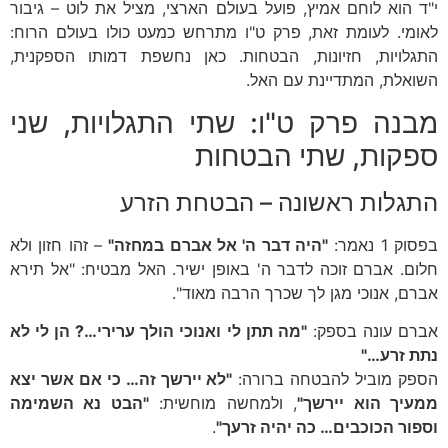
י"ד הוא לוחם אמיץ, פועל בעולם הארצי, מציל את לוט – גיבור
לאומי. לעומת זאת, פרק ט"ו מתרחש כמעט כולו בעולם הרוח:
התגלויות, חזיונות, הבטחות. כאן נחשפת דמותו הספקנית,
השואלת, המתדיינת עם האל.
מבנה פרק ט"ו: שתי התגלויות, שני
ספקות, שתי הבטחות
התגלות ראשונה – הבטחת הזרע
בפסוק 1 נאמר:
"היה דבר ה' אל אברם במחזה"
– זהו חזון ולא
חלום. אברם זוכה לדבר ה' באופן ישיר. האל מבטיח: "אל תירא
אברם, אנוכי מגן לך שכרך הרבה מאוד".
אברם עונה בספק:
"מה תתן לי ואנוכי הולך ערירי…? הן לי לא
נתת זרע…"
הספק מוביל להבטחה ברורה:
"לא יירשך זה… כי אם אשר יצא
ממעיך הוא יירשך"
, ולמחשה מוחשית:
"הבט נא השמימה
וספור הכוכבים… כה יהיה זרעך"
.