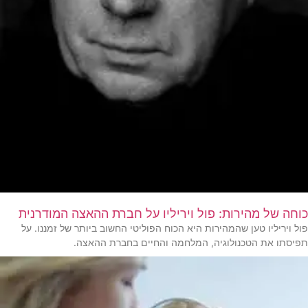
כוחה של מהירות: פול ויריליו על חברת ההאצה המודרנית
פול ויריליו טען שהמהירות היא הכוח הפוליטי החשוב ביותר של זמננו. על
תפיסתו את הטכנולוגיה, המלחמה והחיים בחברת ההאצה.