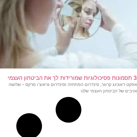
3 תסמונות פסיכולוגיות שמורידות לך את הביטחון העצמי
אפקט דאונינג קרוגר, סינדרום המתחזה וסינדרום גראוצ'ו מרקס – שלושה
אויבים של הביטחון העצמי שלנו