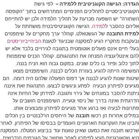
הגדרה: ה
גישה הקוגניטיבית ללמידה –
לפי גישת
הקוגניטיביסטיים לתהליכים הפנימיים המתרחשים בתוך "הקופסה
השחורה" יש השפעה מכרעת על תהליך הלמידה ולכן יש להתייחס
אליהם כהסבר ל
למידה
. הגישה הקוגניטיסיבטית מושתתת על
למידת התובנה
של הגשטאלט. קוהלר ערך מחקרים על שימפנזים
ובעקבות מחקריו הגיע למסקנה שבניגוד לטענת
הביהייביוריסטים
בעלי חיים אינם פועלים אוטומטית בתגובה לגירויים בלבד אלא יש
להם אינטליגנציה המנחה את התנהגותם. קוהלר הכניס שימפנזות
לתוך כלוב ופיזר בו כלים שונים. במקום גבוה הוא הניח בננה.
המשימה הייתה להגיע בעזרת הכלים לבננה. השימפנזים מצאו
שיטות שונות להגיע לבננה אך דפוס הפעולה שלהם היה דומה. הם
מגיעים לפיתרון הבעיה לפתע וניגשים לבצעו. התנהגות זאת איננה
ניתנת להסבר במונחים של גירוי ותגובה. למידתן של החיות אינה
הדרגתית ואינה בדרך של ניסוי וטעייה. השימפנזים חושבים על
פתרונות לבעיה ואז ברגע אחד מגיעים לפיתרון ומבצעים אותו.
במילים אחרות הן רכשו
תובנה
של היחסים הרלבנטיים בין הכלים
והבינו את העקרונות הארגוניים העומדים בבסיסו של הפיתרון. לאחר
שרכשו תובנה זאת כמעט שאינן טועות עוד בביצוע המטלה. המסקנה
היא שהאורגניזם מגיע לפיתרון לאחר שחשב על הגורמים הנדרשים