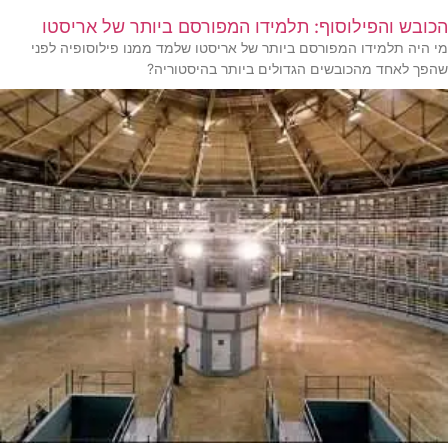
הכובש והפילוסוף: תלמידו המפורסם ביותר של אריסטו
מי היה תלמידו המפורסם ביותר של אריסטו שלמד ממנו פילוסופיה לפני
שהפך לאחד מהכובשים הגדולים ביותר בהיסטוריה?