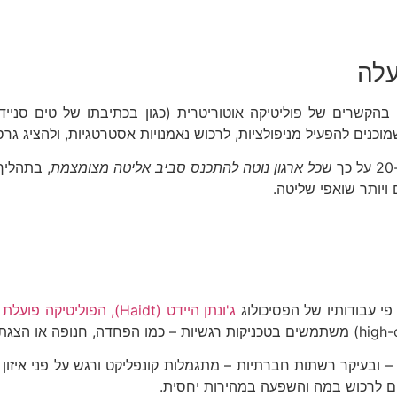
עלה
 שלילית" (Negative Selection), מונח שנדון בהקשרים של פוליטיקה אוטוריטרית (כג
ים להפעיל מניפולציות, לרכוש נאמנויות אסטרטגיות, ולהציג גרס
כל ארגון נוטה להתכנס סביב אליטה מצומצמת
, בתהליך
 ויותר שואפי שליטה.
פי עבודותיו של הפסיכולוג
ג'ונתן היידט (Haidt), הפוליטיקה פועלת פחות דרך טיעון רציונלי ויותר דרך גיוס רגשות מוסריים
 ובעיקר רשתות חברתיות – מתגמלות קונפליקט ורגש על פני איזון ו
יים לרכוש במה והשפעה במהירות יחסית.