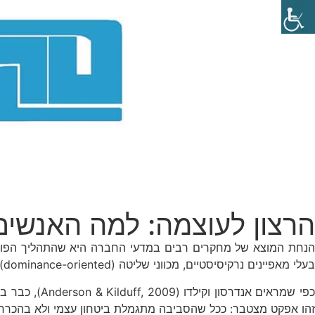
הרצון לעוצמה: למה האנשים 
הנחת המוצא של מחקרים רבים במדעי החברה היא שהתהליך הפוליטי 
בעלי מאפיינים נרקיסיסטיים, מכווני שליטה (dominance-oriented), או בעלי נטיות מאקיאווליסטיות – שנמשכים במיוחד לעמדות כוח.
כפי שמראים 
זהו אפקט מצטבר: ככל שהסביבה מתגמלת ביטחון עצמי ולא בהכרח תו