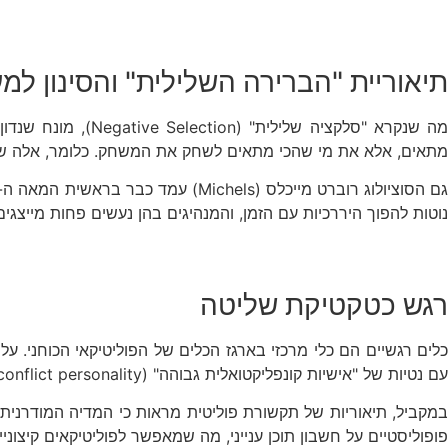
תיאוריית "הברירה השלילית" והסינון למ
מה שנקרא "סלקציה
מתאים, אלא את מי שהכי מתאים לשחק את המשחק. כלומר, אלה שמוכנ
ם הסוציולוג רוברט מייכלס (Michels) עמד כבר בראשית המאה ה-20 על כך ש
נוטות להפוך היררכיות עם הזמן, והמנהיגים בהן נעשים פחות מייצגים
רגש כטקטיקת שליטה
לים רגשיים הם כלי מרכזי בארגז הכלים של הפוליטיקאי הכוחני. על 
עם נטיות של "אישיות קונפליקטואלית גבוהה" (high-conflict personality) משתמשים בטכניקות רגשיות – כמו הפחדה, חנופה או הצגת איום חיצוני – כדי למשוך תשומת לב ולייצר נאמנות.
במקביל, תיאוריות של תקשורת פוליטית מראות כי המדיה המודרנית –
פופוליסטיים על חשבון תוכן ענייני, מה שמאפשר לפוליטיקאים קיצונ