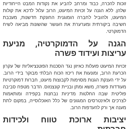
זוכות להכרה, כבוד ומרחב להביע את נקודות המבט הייחודיות
שלהן. ללא הגנה על זכויות המיעוט, הרוב עלול לדכא את קולות
המיעוט, ולהוביל לחברה הומוגנית החונקת חדשנות, מעכבת
חשיבה ביקורתית ומערערת את העושר שהשונות מביאה לשיח
הדמוקרטי.
הגנה על הדמוקרטיה, מניעת
עריצות ועידוד פשרה
זכויות המיעוט פועלות כאיזון נגד הסכנות הפוטנציאליות של עקרון
הכרעת הרוב, ומונעות את ריכוז הכוח הבלתי מבוקר בידי הרוב.
על ידי הענקת הגנות מסוימות לקבוצות מיעוט, חברות דמוקרטיות
מעודדות פשרה, משא ומתן ובניית קונצנזוס. הדבר מטפח סביבה
פוליטית שבה החלטות מדיניות נבחנות בקפידה ומותאמות
לצרכים ולאינטרסים המגוונים של כלל האוכלוסייה, במקום לתת
מענה אך ורק להעדפות הרוב.
יציבות ארוכת טווח ולכידות