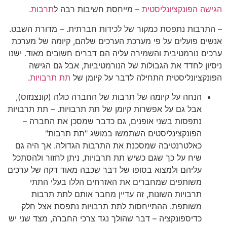
הגישה הפונקציונליסטית
– מייחסת חשיבות רבה ל
תרבות
.
– התרבות נתפסת כמקור של לכידות חברתית. – מדורת השבט.
אנשים פועלים על פי מערכת הערכים שלהם, קיומה של מערכת
ערכים נורמטיבית והשמירה עליה הם דברים חשובים מאוד. ישנו
ניסיון לחדד את הגבולות של הנורמטיביות, אבל גם הגישה
הפונקציונליסטית התחילה לדבר על קיומן של
תת תרבויות
.
הנחה על קיומה של תרבות של החברה כולה (קונצנזוס),
אבל גם על אפשרות קיומן של תת תרבויות. – תת תרבויות
נתפסות בשני אופנים, גם כדבר שמסכן את החברה –
הפונקצינליסטים השתמשו במושג "תת תרבות"
כאלטרנטיבה שמסכנת את התרבות הגדולה. אך היה גם
שיח על כך שגם כשיש תת תרבויות, ניתן לחזור ולהסתכל
עליהם ולמצוא בסופו של דבר שכבה מאוד דקה של ערכים
משותפים שמחברים את האזרחים הללו בעלי התתי
תרבויות השונות, זה עדיין מחבר אותם לתת תרבות
משותפת. ההתייחסות לתת תרבויות נתפסת אצל חלק
כדיספונקציה – דבר שהולך נגד צרכי החברה, מצד שני יש