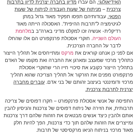
האידיאולוגי.
הם עברו
מדיון בחברה יצרנית לדיון בתרבות
צרכנית
–
מניתוח של שעות העבודה לניתוח של שעות
הפנאי.
עבודותיהם תפסו תפקיד מאוד גדול במתן
לגיטימציה ל"תרבות ההיפית". האסכולה הייתה מאוד
רדיקלית- אנשיה זכו למקלט מדיני בארה"ב ב
מלחמת
העולם השנייה
. חוקרי אסכולת פרנקפורט הם אלו שהחלו
לדבר על החברה הצרכנית.
אם לפני כן אנחנו קוראים את
מרקס
ומתייחסים אל תהליך הייצור
כתהליך מרכזי שמעצב ומארגן את החברה ואת מקומו של האדם
בתהליך הייצור כקובע את סיכויי חייו הרי שחוקרי אסכולת
פרנקפורט מפנים את הזרקור אל תהליך הצריכה שהוא תהליך
מרכזי ודומיננטי בעיצוב זהותם של בני אדם.
עוברים מחברה
יצרנית לתרבות צרכנית.
התפיסה של אנשי אסכולת פרנקפורט – חקרו דפוסים של צריכה
תרבותית, את הזירה של ניתוח דפוסים של צרכנות והניסיון להבין
אותם ולהבין כיצד אנשים מבטאים את הזהות שלהם דרך צרכנות
ומייצרים את הזהות שלהם תוך כדי צרכנות, הפך להיות חלק
מאוד מרכזי בניתוח הניאו מרקסיסטי של תרבות.