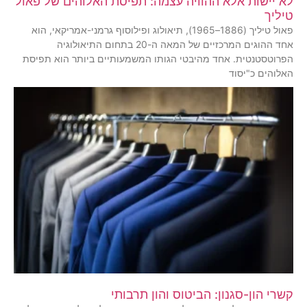
לא יישות אלא ההוויה עצמה: תפיסת האלוהים של פאול
טיליך
פאול טיליך (1886–1965), תיאולוג ופילוסוף גרמני-אמריקאי, הוא
אחד ההוגים המרכזיים של המאה ה-20 בתחום התיאולוגיה
הפרוטסטנטית. אחד מהיבטי הגותו המשמעותיים ביותר הוא תפיסת
האלוהים כ"יסוד
קשרי הון-סגנון: הביטוס והון תרבותי