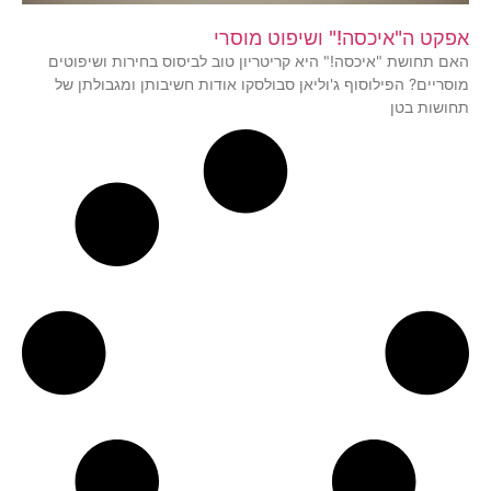
אפקט ה"איכסה!" ושיפוט מוסרי
האם תחושת "איכסה!" היא קריטריון טוב לביסוס בחירות ושיפוטים
מוסריים? הפילוסוף ג'וליאן סבולסקו אודות חשיבותן ומגבולתן של
תחושות בטן