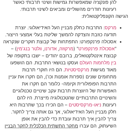
להן פונקציה שמאפשרות גמישות ושינוי תרבותי כאשר
רעיונות חודרים מהשוליים ומביאים לשינוי תרבותי.
הגישה הקונפליקטואלית:
מרקס
: התרבות כחלק מבניין העל האידיאולוגי. יוצרת
תודעה כוזבת והצדקה להמשך שליטת בעלי אמצעי הייצור.
אסכולה פרנקפורט: התפתחות של קבוצת חוקרים שנקראה
"
אסכולת פרנקפורט
" (
מרקוזה
,
אדורנו
,
וולטר בנג'מין
) –
קבוצת אינטלקטואלים, ברובם יהודים – ישבו בתקופה של
בין מלחמות העולם
ועסקו בנושאי התרבות. הם הושפעו
מאוד מגישות
מרקסיסטיות
. הם היו חוקרי תרבות
מתחומים שונים (ספרות אומנות וכו'), הם חקרו את עניין
התרבות הפופולורית וקיומה- כלומר הם חקרו את
האפשרות של היווצרות תרבות עקב שינויים טכנולוגיים
והשינויים התרבותיים שהטכנולוגיה מייצרת. היו להם
רעיונות
ניאו-מרקסיסטים
– הם הכירו בכך שתרבות היא
חלק מבניין העל האידיאולוגי, אך גם אותה צריך לחקור.
צריך להבין איך תרבות עובדת כדי להבין את אופן
השיעתוק, הם עברו
מחקר התשתית הכלכלית לחקר הבניין