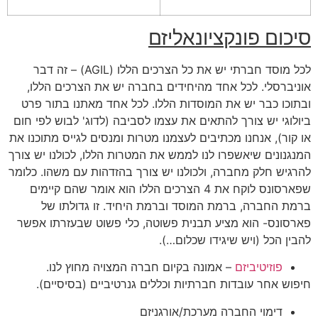
סיכום פונקציונאליזם
לכל מוסד חברתי יש את כל הצרכים הללו (AGIL) – זה דבר
אוניברסלי. לכל אחד מהיחידים בחברה יש את הצרכים הללו,
ובתוכו כבר יש את המוסדות הללו. לכל אחד מאתנו בתור פרט
ביולוגי יש צורך להתאים את עצמו לסביבה (לדוג' לבוש לפי חום
או קור), אנחנו מכתיבים לעצמנו מטרות ומנסים לגייס מתוכנו את
המנגנונים שיאשפרו לנו לממש את המטרות הללו, לכולנו יש צורך
להרגיש חלק מחברה, ולכולנו יש צורך בהזדהות עם משהו. כלומר
שפארסונס לוקח את 4 הצרכים הללו הוא אומר שהם קיימים
ברמת החברה, ברמת המוסד וברמת היחיד. זו גדולתו של
פארסונס- הוא מציע תבנית פשוטה, כלי פשוט שבעזרתו אפשר
להבין הכל (ויש שיגידו שכלום…).
פוזיטיביזם
– אמונה בקיום חברה המצויה מחוץ לנו.
חיפוש אחר עובדות חברתיות וכללים גנרטיביים (בסיסיים).
דימוי החברה מערכת/אורגניזם