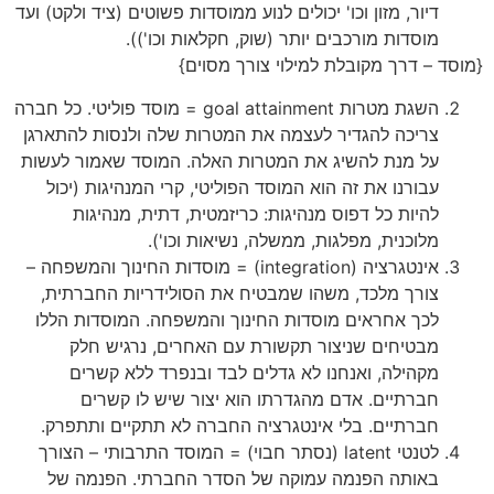
דיור, מזון וכו' יכולים לנוע ממוסדות פשוטים (ציד ולקט) ועד
מוסדות מורכבים יותר (שוק, חקלאות וכו')).
{מוסד – דרך מקובלת למילוי צורך מסוים}
השגת מטרות goal attainment = מוסד פוליטי. כל חברה
צריכה להגדיר לעצמה את המטרות שלה ולנסות להתארגן
על מנת להשיג את המטרות האלה. המוסד שאמור לעשות
עבורנו את זה הוא המוסד הפוליטי, קרי המנהיגות (יכול
להיות כל דפוס מנהיגות: כריזמטית, דתית, מנהיגות
מלוכנית, מפלגות, ממשלה, נשיאות וכו').
אינטגרציה (integration) = מוסדות החינוך והמשפחה –
צורך מלכד, משהו שמבטיח את הסולידריות החברתית,
לכך אחראים מוסדות החינוך והמשפחה. המוסדות הללו
מבטיחים שניצור תקשורת עם האחרים, נרגיש חלק
מקהילה, ואנחנו לא גדלים לבד ובנפרד ללא קשרים
חברתיים. אדם מהגדרתו הוא יצור שיש לו קשרים
חברתיים. בלי אינטגרציה החברה לא תתקיים ותתפרק.
לטנטי latent (נסתר חבוי) = המוסד התרבותי – הצורך
באותה הפנמה עמוקה של הסדר החברתי. הפנמה של