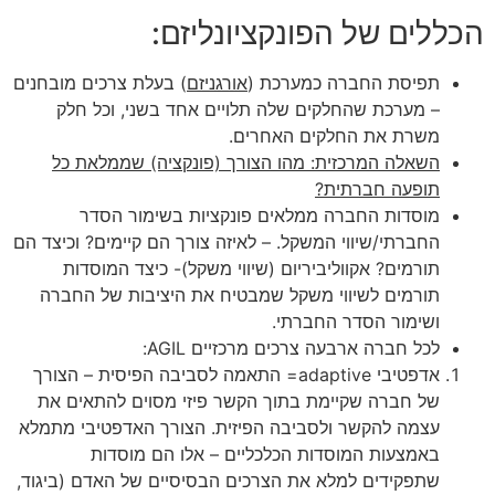
הכללים של הפונקציונליזם:
תפיסת החברה כמערכת (
אורגניזם
) בעלת צרכים מובחנים
– מערכת שהחלקים שלה תלויים אחד בשני, וכל חלק
משרת את החלקים האחרים.
השאלה המרכזית: מהו הצורך (פונקציה) שממלאת כל
תופעה חברתית?
מוסדות החברה ממלאים פונקציות בשימור הסדר
החברתי/שיווי המשקל. – לאיזה צורך הם קיימים? וכיצד הם
תורמים? אקווליביריום (שיווי משקל)- כיצד המוסדות
תורמים לשיווי משקל שמבטיח את היציבות של החברה
ושימור הסדר החברתי.
לכל חברה ארבעה צרכים מרכזיים AGIL:
אדפטיבי adaptive= התאמה לסביבה הפיסית – הצורך
של חברה שקיימת בתוך הקשר פיזי מסוים להתאים את
עצמה להקשר ולסביבה הפיזית. הצורך האדפטיבי מתמלא
באמצעות המוסדות הכלכליים – אלו הם מוסדות
שתפקידים למלא את הצרכים הבסיסיים של האדם (ביגוד,