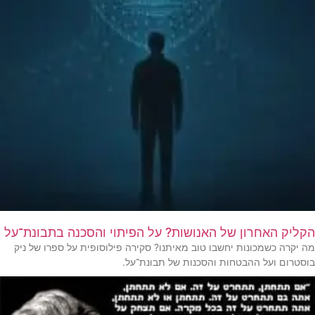
הקליק האחרון של האנושות? על הפיתוי והסכנה בתבונת־על
מה יקרה כשמכונות יחשבו טוב מאיתנו? סקירה פילוסופית על ספרו של ניק
בוסטרום ועל ההבטחות והסכנות של תבונת־על.