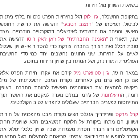
בשאלת השוויון מול חירות.
תקופת ההשכלה,
ג'ון לוק
דגל בחירויות הפרט כזכויות בלתי ניתנות
לביטול. תפיסתו של "
המצב הטבעי
" הדגישה את קדושת החופש
האישי, והניחה את התשתית לאידיאלים דמוקרטיים מודרניים. מצד
ני, תיאוריית
"האמנה החברתית" של ז'אן ז'אק רוסו
הדגישה את
טובת הכלל ואת הצורך בחברה צודקת כדי להסדיר אי-שוויון שעלול
לאיים על החירות. שני ההוגים נחשבים יחד כמייסדי החשיבה
הפוליטית המודרנית, ושל המתח בין שוויון וחירות בתוכה.
מאה ה-19,
ג'ון סטיוארט מיל
קידם את עקרון חירות הפרט אלא
אם כן הוא גרם נזק לאחרים. נקודת המבט התועלתנית של מיל
ביקשה להתאים את האוטונומיה האישית לרווחת החברה. באופן
ומה, ה
תועלתנות
של ג'רמי בנת'ם נועדה למקסם את האושר תוך
התייחסות לפערים חברתיים שעלולים להפריע לטוב הקולקטיבי.
רל מרקס
ופרידריך אנגלס הציגו נקודת מבט מהפכנית על חירות
ושוויון. הם מתחו ביקורת על חלוקת המשאבים הלא שוויונית תחת
הקפיטליזם וחזו חברה חסרת מעמדות שבה שוויון כלכלי יסלול את
הדרך לחופש אינדיבידואלי אמיתי. קריאתם להתעלות מעל התנאים