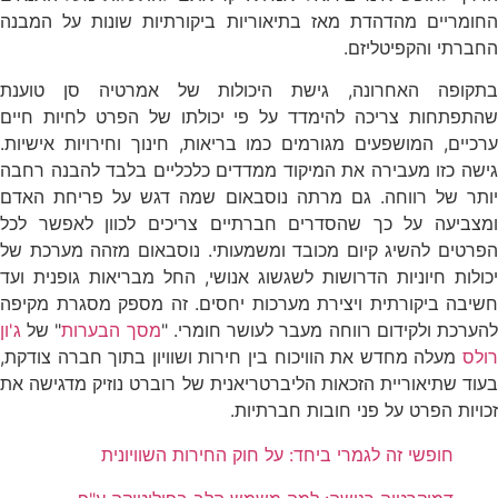
החומריים מהדהדת מאז בתיאוריות ביקורתיות שונות על המבנה
החברתי והקפיטליזם.
בתקופה האחרונה, גישת היכולות של אמרטיה סן טוענת
שהתפתחות צריכה להימדד על פי יכולתו של הפרט לחיות חיים
ערכיים, המושפעים מגורמים כמו בריאות, חינוך וחירויות אישיות.
גישה כזו מעבירה את המיקוד ממדדים כלכליים בלבד להבנה רחבה
יותר של רווחה. גם מרתה נוסבאום שמה דגש על פריחת האדם
ומצביעה על כך שהסדרים חברתיים צריכים לכוון לאפשר לכל
הפרטים להשיג קיום מכובד ומשמעותי. נוסבאום מזהה מערכת של
יכולות חיוניות הדרושות לשגשוג אנושי, החל מבריאות גופנית ועד
חשיבה ביקורתית ויצירת מערכות יחסים. זה מספק מסגרת מקיפה
הערכת ולקידום רווחה מעבר לעושר חומרי. "
מסך הבערות
" של
ג'ון
רולס
מעלה מחדש את הוויכוח בין חירות ושוויון בתוך חברה צודקת,
בעוד שתיאוריית הזכאות הליברטריאנית של רוברט נוזיק מדגישה את
זכויות הפרט על פני חובות חברתיות.
חופשי זה לגמרי ביחד: על חוק החירות השוויונית