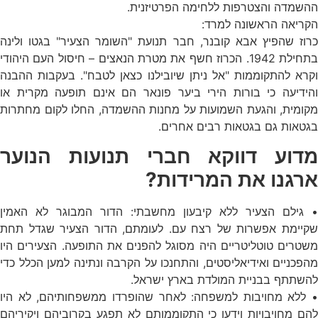
ההשמדה והצטרפות ללחימה הפרטיזנית.
הקריאה הראשונה למרד:
כרוז שהפיץ אבא קובנר, חבר תנועת "השומר הצעיר" בגטו ולינה
בתחילת 1942. הכרוז חשף את מטרת הנאצים – חיסול העם היהודי
וקרא להתקוממות "אל ניתן שיובילנו כצאן לטבח". בעקבות ההבנה
והידיעה כי בורות הירי ביער פונאר הם אינם תופעה מקרית או
מקומית, והגעת השמועות על מחנות ההשמדה, החלו לקום מחתרות
בגטאות גם בגטאות רבים אחרים.
מדוע דווקא חברי תנועות הנוער
ארגנו את המרידות?
• גילם הצעיר ללא קיבעון מחשבתי: הדור המבוגר לא האמין
שקיימת אפשרות של רצח עם. לעומתם, הדור הצעיר שגדל תחת
משטרים טוטליטריים היה מסוגל להפנים את התופעה. הצעירים היו
מהפכניים ואידיאליסטים, והתחנכו על הקרבה ונתינה למען הכלל כדי
להשתתף בבניית המולדת בארץ ישראל.
• ללא מחויבות למשפחה: לאחר שהופרדו ממשפחותיהם, לא היו
להם מחויבויות וידעו כי התקוממותם לא תפגע בקרוביהם ויקיריהם