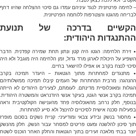
אקטיבי ולא ללכת כצאן לטבח.
– לחימה פרטיזנית: לנגד עיניהם עמדו גם סיכוי ההצלחה שהיוו דחף
לבריחה מהגטו והצטרפות ללוחמה הפרטיזנית.
הקשיים בדרכה של תנועת
ההתנגדות היהודית:
• זירת הלחימה: הגטו היה קטן ונתון תחת שמירה קפדנית. הדבר
השפיע על היכולת לארגן מרד גדול, זמן הלחימה היה מוגבל ולא היה
סיכוי לנצח בקרב או אפילו להישאר בחיים.
• מתנגדים למחתרות מתוך הגטאות – היעדר תמיכה בקרב
ההנהגה: מרבית המחתרות של העמים קיבלו תמיכה ממשלותיהם
הגולות ומאוכלוסיית מדינתם. לעומתם, לצעירים היהודים לא הייתה
תמיכה בקרב אנשי הגטו, בעיקר אנשי היודנראט והמשטרה היהודית.
בנוסף, חלק נרחב מהאוכלוסיה פחד מהענישה הקולקטיבית וראה
בפעילות סכנה אישית לסיכויים להינצל ולא סייע למחתרות.
• מחסור בנשק ובידע צבאי ומודיעיני: קניית נשקים בסכום מופרז
תוך סיכון להלשנה ומעט פריטים למסחר עבור הנשק. חלק מהנשק
יוצר בבתי מלאכה זעירים בתוך הגטאות והחלק האחר הוכנס לשטח