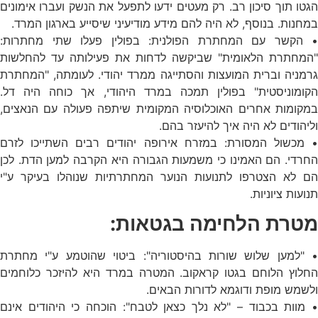
הגטו תוך סיכון רב. רק מעטים ידעו לתפעל את הנשק ועברו אימונים
במחנות. בנוסף, לא היה להם מידע מודיעיני שיסייע בארגון המרד.
• הקשר עם המחתרת הפולנית: בפולין פעלו שתי מחתרות:
"המחתרת הלאומית" שביקשה לדחות את פעילותה עד להחלשות
גרמניה וברית המועצות והסתייגה ממרד יהודי. לעומתה, "המחתרת
הקומוניסטית" בפולין תמכה במרד היהודי, אך כוחה היה דל.
במקומות אחרים האוכלוסיה המקומית שיתפה פעולה עם הנאצים,
וליהודים לא היה איך להיעזר בהם.
• מכשול המסורת: במזרח אירופה יהודים רבים השתייכו לזרם
החרדי. הם האמינו כי משמעות הגבורה היא הקרבה למען הדת. לכן
הם לא הצטרפו לתנועות הנוער המחתרתיות שנוהלו בעיקר ע"י
תנועות ציוניות.
מטרת הלחימה בגטאות:
• "למען שלוש שורות בהיסטוריה": ביטוי שהוטמע ע"י מחתרת
החלוץ הלוחם בגטו קראקוב. המטרה במרד היא להיזכר כלוחמים
ולשמש מופת ודוגמא לדורות הבאים.
• מוות בכבוד – "לא נלך כצאן לטבח": הוכחה כי היהודים אינם