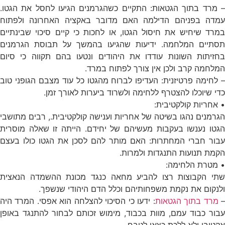
– מרד בתוך הגטאות: התקיים כשהגרמנים הגיעו לחסל את הגטו.
עמדה בפניהם הדילמה האם מדובר באקציה האחרונה ולפתוח
במרד שיחיש את חיסול הגטו, או לחכות כי קיים סיכוי שבינתיים
תסתיים המלחמה. ידיעות שהגיעו בהמשך על תבוסת הגרמנים
בחזיתות השונות עודדו את היהודים ונטעו בהם תקווה כי סיום
המלחמה קרב ולכן אין צורך לפתוח במרד.
– לחימה פרטיזנית: העדיפו לברוח מהגטו כל עוד מצבם הגופני טוב
כדי שיוכלו להצטרף ללחימה ולשרוד ביערות לאורך זמן.
• אחריות קולקטיבית:
הגרמנים נהגו בשיטה של אחריות וענישה קולקטיבית., רבים מתושבי
הגטו נענשו בעקבות מעשיהם של יחידם. הייתה זו שאלה מוסרית
עבור חברי המחתרות: האם מותר להם לסכן את הגטו כולו בעצם
הקמת תנועות התנגדות ולמרות.
• מטרת הלחימה:
שתי הקבוצות רצו להביע מחאה כנגד מכונת ההשמדה הנאצית
ולנקום את נקמת משפחותיהם וכלל הדם היהודי שנשפך.
מרד בתוך הגטאות
: ידעו כי הסיכוי להצלחה הוא אפסי. המרד היה
עבור כבוד עמם, מוות בכבוד, מימוש זכותם לבחור להתנגד באופן