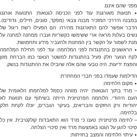
מפני שהם אינם.
• תנועות מאורגנת עוד לפני הכניסה לגטאות: התנועות אורגנו
במבנה היררכי המזכיר מבנה צבאי (מפקד, סגנים, חיילים, גדודים).
הדבר אפשר להם התארגנות מהירה: הם הפעילו רשת ריגול של
נשים בעלות מראה ארי ששימשו כקשריות ועברו ממחנה למחנה על
מנת לשמור על הקשר בין המחנות ולהעביר מידע ותחמושת.
• הראשונים בהתנגדות לפני המלחמה: עוד לפני תחילת המלחמה
לקח הנוער חלק פעיל בהתנגדות למשטר הנאצי כמו הברחת מזון
והפצת ידיעות. היה טבעי שהם אלה שיובילו את ההתנגדות בנשק.
הדילמות שעמדו בפני חברי המחתרת:
• מקום הלחימה:
– מרד בתוך הגטאות: יהיה מזוהה כסמל למלחמתו הלאומית של
העם היהודי. הלוחמה הפרטיזנית הייתה בשיתוף עם תנועות לא
יהודיות ורק החזקים והבריאים, בעיקר הגברים, יוכלו לקחת חלק
בלחימה.
– לחימה פרטיזנית: טענו כי מרד הוא התאבדות קולקטיבית. אין כל
סיכוי להגן על הגטו באמצעות מרד ואין סיכויי הצלחה.
• עיתוי הלחימה והמצב בחזיתות: