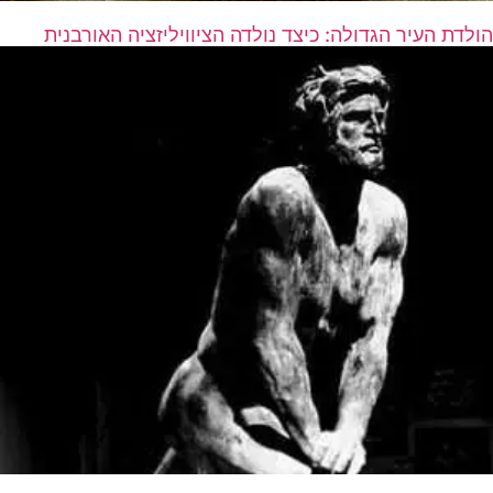
הולדת העיר הגדולה: כיצד נולדה הציוויליזציה האורבנית