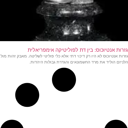
גזרות אנטיוכוס: בין דת לפוליטיקה אימפריאלית
גזרות אנטיוכוס לא היו רק דיכוי דתי אלא כלי פוליטי לשליטה. מאבק זהות מול
הלניזם הוליד את מרד החשמונאים והגדרת גבולות היהדות.