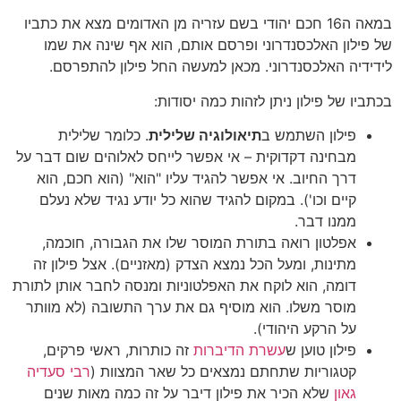
במאה ה16 חכם יהודי בשם עזריה מן האדומים מצא את כתביו
של פילון האלכסנדרוני ופרסם אותם, הוא אף שינה את שמו
לידידיה האלכסנדרוני. מכאן למעשה החל פילון להתפרסם.
בכתביו של פילון ניתן לזהות כמה יסודות:
פילון השתמש ב
תיאולוגיה שלילית
. כלומר שלילית
מבחינה דקדוקית – אי אפשר לייחס לאלוהים שום דבר על
דרך החיוב. אי אפשר להגיד עליו "הוא" (הוא חכם, הוא
קיים וכו'). במקום להגיד שהוא כל יודע נגיד שלא נעלם
ממנו דבר.
אפלטון רואה בתורת המוסר שלו את הגבורה, חוכמה,
מתינות, ומעל הכל נמצא הצדק (מאזניים). אצל פילון זה
דומה, הוא לוקח את האפלטוניות ומנסה לחבר אותן לתורת
מוסר משלו. הוא מוסיף גם את ערך התשובה (לא מוותר
על הרקע היהודי).
פילון טוען ש
עשרת הדיברות
זה כותרות, ראשי פרקים,
קטגוריות שתחתם נמצאים כל שאר המצוות (
רבי סעדיה
גאון
שלא הכיר את פילון דיבר על זה כמה מאות שנים