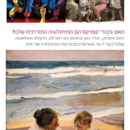
האם גיבורי קומיקס הם המיתולוגיה המודרנית שלנו?
האם סופרמן, וונדר-וומן ובאטמן הם האכילס, הרקולס ואטלאנטה
שלנו? כיצד די.סי ומארוול כותבות את המיתולוגיה של ימינו