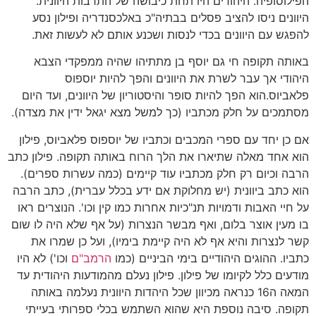
הפילוסופיה. היהודים היו תחת כיבושה של התרבות היוונית.
היוונים ניסו להציב פסלים בבתיה"כ באלכסנדריה ופילון נסע
להפגש עם היוונים בכדי לנסות ושכנע אותם לא לעשות זאת.
באותה תקופה חי גם יוסף בן מתתיהו שהיה ממפקדי הצבא
היהודי אך עבר לשרת את היוונים והפך להיות יוספוס
פלאביוס.הוא הפך להיות סופר והיסטוריון של היוונים, ועד היום
מסתמכים על חלק מכתביו (כך למשל מצא יגאל ידין את מצדה).
אם כן יחד עם ספרי המכבים וכתביו של יוספוס פלאביוס, פילון
הוא אחד מאלה שתיארו את הלך הרוח באותה תקופה. פילון כתב
הרבה וכיום רק חלק מכתביו עוד קיימים (כמה עשרות ספרים).
הוא כתב ביוונית (יש מחלוקת אם ידע בכלל עברית), כתב הרבה
על חיי האבות ודמויות תנ"כיות אחרות כמו קין וכו'. הנוצרים ראו
בו מעין אוצר בלום, ואף מבשר הנצרות (על אף שלא היה לו שום
קשר לנצרות והיא אף לא היה קיימת בימיו), ועל כן שמרו את
כתביו. ההוגים היהודיים בימי הביניים (כמו
הרמב"ם
וכו') לא היו
מודעים כלל לקיומו של פילון. פילון נעלם מהמודעות היהודית עד
המאה ה16 כנראה מכיוון שכל היהדות היוונית נעלמה באותה
תקופה. סיבה נוספת היא שהוא השתמש בכלי ספרותי בעייתי