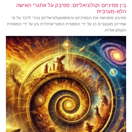
בין פמיניזם וקולוניאליזם: ספיבק על אתגרי האישה
הלא-מערבית
ספיבק מפגישה את הפמיניזם והפוסטקולוניאליזם בכדי לדבר על מי
שחייהן מעוצבים הן על ידי המסורת הפטריארכלית והן על ידי המסורת
הקולוניאלית.