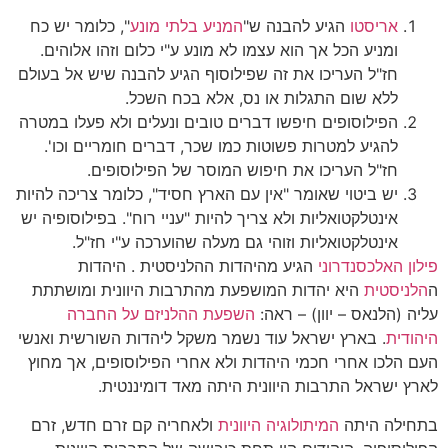
אריסטו
הגיע להבנה ש"
המניע בלתי מונע
", כלומר יש כח
ומניע הכל אך הוא עצמו לא מונע ע"י כלום וזהו אלוהים.
חז"ל העריכו את זה שפילוסוף הגיע להבנה שיש אל בעולם
ללא שום התגלות או נס, אלא בכח השכל.
הפילוסופים חיפשו דברים טובים ונעלים ולא פעלו במטרה
להגיע למטרות פשוטות כמו שכר, דברים חומריים וכו'.
חז"ל העריכו את חיפוש המוסר של הפילוסופים.
יש ביטוי שאומר "אין עם הארץ חסיד", כלומר צריכה להיות
אינטלקטואליות ולא צריך להיות "עניי רוח". בפילוסופיה יש
אינטלקטואליות וזוהי גם מעלה שהוערכה ע"י חז"ל.
פילון האלכסנדרוני
הגיע מהיהדות ההלניסטית . היהדות
ה
הלניסטית
היא יהדות המושפעת מהתרבות היוונית ומושתתת
עליה (הלנאס – יוון) – ראה:
השפעת ההלניזם על החברה
היהודית
. בארץ ישראל עוד נשמר משקל ליהדות השורשית ואנשי
העם הלכו אחרי חכמי היהדות ולא אחרי הפילוסופים, אך מחוץ
לארץ ישראל התרבות היוונית היתה מאד דומיננטית.
בתחילה היתה
המיתולוגיה היוונית
ולאחריה קם זרם חדש, זרם