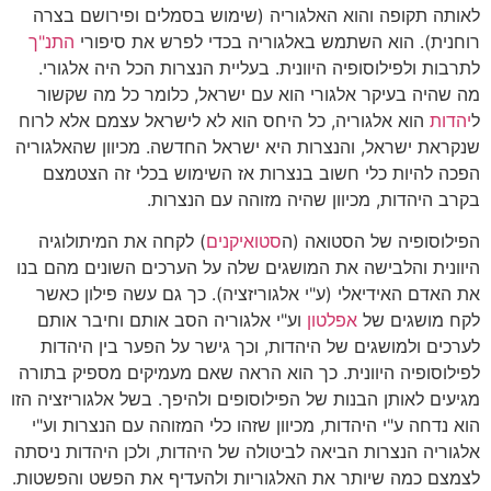
לאותה תקופה והוא האלגוריה (שימוש בסמלים ופירושם בצרה
רוחנית). הוא השתמש באלגוריה בכדי לפרש את סיפורי
התנ"ך
לתרבות ולפילוסופיה היוונית. בעליית הנצרות הכל היה אלגורי.
מה שהיה בעיקר אלגורי הוא עם ישראל, כלומר כל מה שקשור
ל
יהדות
הוא אלגוריה, כל היחס הוא לא לישראל עצמם אלא לרוח
שנקראת ישראל, והנצרות היא ישראל החדשה. מכיוון שהאלגוריה
הפכה להיות כלי חשוב בנצרות אז השימוש בכלי זה הצטמצם
בקרב היהדות, מכיוון שהיה מזוהה עם הנצרות.
הפילוסופיה של הסטואה (ה
סטואיקנים
) לקחה את המיתולוגיה
היוונית והלבישה את המושגים שלה על הערכים השונים מהם בנו
את האדם האידיאלי (ע"י אלגוריזציה). כך גם עשה פילון כאשר
לקח מושגים של
אפלטון
וע"י אלגוריה הסב אותם וחיבר אותם
לערכים ולמושגים של היהדות, וכך גישר על הפער בין היהדות
לפילוסופיה היוונית. כך הוא הראה שאם מעמיקים מספיק בתורה
מגיעים לאותן הבנות של הפילוסופים ולהיפך. בשל אלגוריזציה הזו
הוא נדחה ע"י היהדות, מכיוון שזהו כלי המזוהה עם הנצרות וע"י
אלגוריה הנצרות הביאה לביטולה של היהדות, ולכן היהדות ניסתה
לצמצם כמה שיותר את האלגוריות ולהעדיף את הפשט והפשטות.