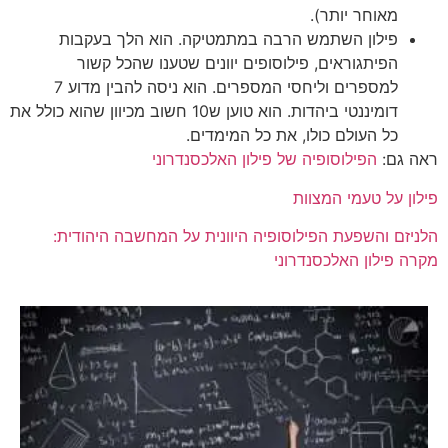
מאוחר יותר).
פילון השתמש הרבה במתמטיקה. הוא הלך בעקבות
הפיתגוראים, פילוסופים יוונים שטענו שהכל קשור
למספרים וליחסי המספרים. הוא ניסה להבין מדוע 7
דומיננטי ביהדות. הוא טוען ש10 חשוב מכיוון שהוא כולל את
כל העולם כולו, את כל המימדים.
ראה גם:
הפילוסופיה של פילון האלכסנדרוני
פילון על טעמי המצוות
הלניזם והשפעת הפילוסופיה היוונית על המחשבה היהודית:
מקרה פילון האלכסנדרוני