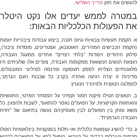
להגשים את חזון
הרייך השלישי
.
במטרה לממש יעדים אלו נקט היטלר
את הפעולות הכלכליות הבאות:
א. הקמת תעשיות צבאיות וגיוס חובה, ביצוע עבודות ציבוריות יזומות
(הקמת הכבישים המהירים, האוטובאן, אצטדיונים, מוסדות ציבור),
סילוק היהודים ויסודות "בלתי רצויים" אחרים ממעגל העבודה,
הוצאת הנשים הנשואות ממקומות העבודה, צעדים אלו שלעיתים היו
מלאכותיים הצליחו לספק תעסוקה ופרנסה למיליוני המובטלים.
מדיניות זו יצרה רגיעה ואהדה בקרב כל שכבות העם הגרמני,
למפלגה הנאצית ולפיהרר הנערץ.
ב. הנאצים הטילו פיקוח חמור וקפדני על המסחר הפרטי, התעשיות
והאחוזות הקרקעיות. על הפועלים נאסר להתאגד, לשבות ולהפגין. כל
משא ומתן בין הפועלים לבין מעסיקיהם נעשה בתיאום של "חזית
העבודה הגרמנית".
ג. כדי להשיג עצמאות כלכלית ואי-תלות בסנקציות בינלאומיות הוטלו
מכסים והגבלות כבדות על הייבוא, הופעל לחץ על התושבים לרכוש