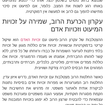
שנמצא ברגע מסוים בשלטון לנצל אותו כדי למנוע מהמיעוט
באותו רגע לשנות את המצב. כלומר, אם למיעוט אין סיכוי
מתישהו להפוך גם לרוב אז למעשה אין דמוקרטיה.
עקרון הכרעת הרוב, שמירה על זכויות
המיעוט וזכויות אדם
ההצטלבות של עקרון הרוב-מיעוט עם
זכויות האדם
הוא שיקול
קריטי בדמוקרטיות עכשוויות. זכויות אדם כוללות מגוון של זכויות
בלתי ניתנות לערעור השומרות על כבודו ורווחתו של כל פרט, ללא
קשר לזהותו החברתית, אמונתו או מעמדו הדמוגרפי. זכויות אלו
כוללות ממדים אזרחיים, פוליטיים, כלכליים, חברתיים ותרבותיים,
המהווים את הבסיס לחברה צודקת ושוויונית.
כאשר החלטות הרוב מצטלבות עם זכויות האדם, נדרש איזון עדין.
החלטות רוב המערערות או מפרות זכויות אדם בסיסיות נתונות
לביקורת אתית ולאתגר משפטי. זה מדגיש את החשיבות של
הקמת מסגרות חוקתיות, אמצעי הגנה משפטיים ומערכות משפט
עצמאיות כדי להבטיח שרצון הרוב לא יפגע בזכויות המובנות של
כל יחיד או קבוצת מיעוט.