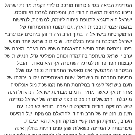
המדינית הביאה בסיוע כוחות מורכבים לידי הקמת מדינת ישראל
וריכוז כמחצית מהעם היהודי בה, והפיכתה למרכז חי ותוסס.
ישראל היא דוגמא לתנופת פיתוח ליוזמה, למצוינות, לנחישות
בהגנה עצמית ובבניית הארץ. גם תמונת ההתפתחות של
הדמוקרטיות בישראל הן בתוך הרב היהודי והן ביחסים עם ערביי
ישראל מורכבת וחיובית בכללותה. יש כיום בישראל יותר חופש
ביטוי ומחאה ויותר חופש התארגנות משהיו בה בעבר. מצבם של
ערביי ישראל משתפר בהתמדה וכוחם הפוליטי גדל. הנגישות של
קבוצות הפריפריות למרכז השתפרה אף היא מאוד. הנטל
הביטחוני המתמשך אינו מאפשר התמודדות נכונה עם שלל
הבעיות החברתיות בישראל. שנות האינתפידה גילו כי יכולתו של
העם בישראל לעמוד במלחמת התשה ממושכת מול אוכלוסיה
אזרחית אף כאשר מחיר הדמים מבחינת ישראל הינו גדול הינה
מוגבלת. המכשולים הניצבים בפני שימורה של ישראל כמדינה
שיש בה זיקה יהודית ודמוקרטיה יציבה, בוודאי לא קטנו עם
השנים. הנטייה של הרב היהודי להתעלם ממצוקתו של המיעוט
הערבי, מחזקת הן את קשיי הצדקה והן את האי יציבות.
מעורבותה ל המדינה בשאלות שהן פנים דתיות בחלקן אינה