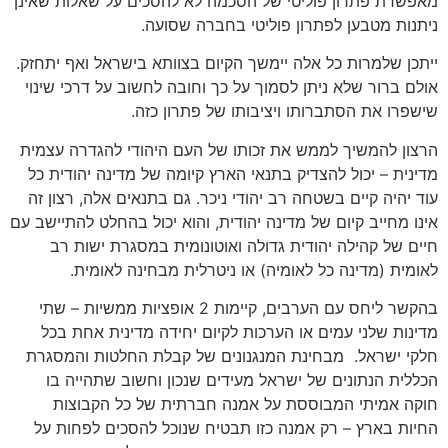
מאפשרת פתרון פוליטי של הסכמה לא להסכים על שאלות שאינן
ניתנות מטבען לפתרון פוליטי בחברה שסועה.
ייתכן שלמרות כל אלה יימשך הקיום בצוותא בישראל ואף יתחזק.
אולם ברור שלא ניתן לסמוך על כך וחובה לחשוב על דרכי שינוי
שישפרו את הסתברותו ויציבותו של פתרון כזה.
הרצון להמשיך לממש את זכותו של העם היהודי להגדרה עצמית
מדינית – יכול להצדיק בתנאי הארץ קיומה של מדינה יהודית כל
עוד יהיה קיים בשטחה רב יהודי ניכר. גם בתנאים אלה, רצון זה
אינו מחייב קיום של מדינה יהודית, והוא יכול בהחלט להתיישב עם
חיים של קהילה יהודית גדולה ואוטונומית במסגרת ישות רב
לאומית (מדינה כל לאומיה) או ניטרלית מבחינה לאומית.
בהקשר ליחס עם הערבים, קיימות 2 אופציות ממשיות – שתי
מדינות שלני עמים או הערכות לקיום יחידה מדינית אחת בכל
חלקי ישראל. מבחינת המנגנונים של קבלת החלטות והמסגרת
הכללית הנתונים של ישראל מעידים שנכון וחשוב שתהייה בו
חוקה אמיתי המבוססת על אמנה חברתית של כל הקבוצות
החיות בארץ – רק אמנה כזו תבטיח שנוכל להסכים לפחות על