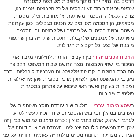
דרכים בהן נחיה יחד מתוך מחויבות משותפת למסגרת
שתאפשר את כיבוד האינטרסים של כל הקבוצות. אמנה כזו,
צריכה לכלול הן הסכמה משותפת על מחויבות וכללי מסגרת
מסוימים, הן הסכמה מסוימים על תכנים מגבילים, כגון עקרונות
משטר וזכויות בסיסיות של פרטים ושל קבוצות, והן הסכמה
משותפת על מנגנונים של קבלת החלטות שתהייה בהן שותפות
מובנית של נציגי כל הקבוצות הגדולות.
הויכוח הפנים יהודי
בין הקבוצה הדתית לחילונית מגביר את
הניכור בין שתי הקבוצות. נוצר הרושם שבית המשפט והקבוצה
התומכת בחוקה הן קבוצות אליטיסטיות מערביות-ליברליות. יתרה
מזו, בית המשפט הופך לשחקן מרכזי בסוגיות שהן אידיאולוגיות
וציבוריות בעיקרן ואשר ראוי שיבואו על פתרונן במסגרות
פוליטיות ציבוריות.
ב
שסע היהודי ערבי
– בולטת שוב עובדת חוסר השותפות של
הערבים במהלך ובגיבוש ההסכמות. שיח הזכויות עשוי לסייע
לערביי ישראל, אולם בינתיים אין ניכרים סימנים למימוש בכיוון זה
שכן בית המשפט כולו מתייצב לימין העמדה שהיא יהודיותה של
המדינה מצדיקה יתרונות מסוימים לתחייה לאומית-יהודית, על פני