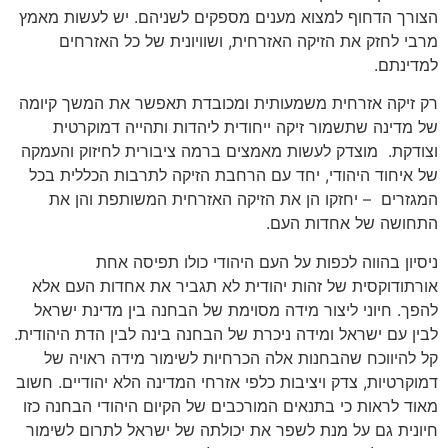
הצורך הדחוף למצוא מענים מספקים לשניהם. יש לעשות מאמץ
מרבי לחזק את הזיקה האזרחית, ושוויונית של כל האזרחים
למדינתם.
רק זיקה אזרחית משמעותית ומכובדת תאפשר את המשך קיומה
של מדינה שתשמור זיקה ייחודית ליהדות ותהייה דמוקרטית
וצודקת. מוצדק לעשות מאמצים ברמה ציבורית לחיזוק והעמקה
של איחוד היהודי, יחד עם הרחבת הזיקה לתרבות הכללית בכל
המגזרים – יחזקו הן את הזיקה האזרחית המשותפת והן את
התחושה של אחדות העם.
ניסיון בהווה לכפות על העם היהודי כולו תפיסה אחת
אורתודוקסית של זהות יהודית לא תגביר את אחדות העם אלא
להפך. חיוני ליצור מידה מסוימת של הבחנה בין מדינת ישראל
לבין עם ישראל ומידה ניכרת של הבחנה בינה לבין הדת היהודית.
קל להיווכח שהבחנות אלה הכרחיות לשימור מידה ראויה של
דמוקרטיות, צדק ויציבות כלפי אזרחי המדינה הלא יהודיים. חשוב
מאוד לראות כי בתנאים המורכבים של הקיום היהודי הבחנה כזו
חיונית גם על מנת לשפר את יכולתה של ישראל לתרום לשימור