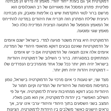
דמוקרטית אך גם בעלת ייחוד יהודי. מאמץ זה נדרש הן מבחינה
פוליטית: פתרון המסכל את מאווייהם של רב האוכלוסים הוא
מרשם ברור לטווי התקדמות שיש בו אלימות ומאבק, והן מבחינה
רעיונית שלילת הפתרון הזה תכריח את היהודים במדינה להתייחס
אל המאמץ והמפעל של התנועה הציונית המדינית כולה כאל
מאמץ שגוי ומוטעה.
הדמוקרטיה היא צורת משטר פגיעה למדי. בישראל ישנם איומים
על הדמוקרטיות שאינם נובעים דווקא מהאופי היהודי של המדינה.
איומים אלה אינם תוצאה של הדמוקרטיה אם כי יש איומים
המתחזקים במסגרתה. ברור כי השילוב של דמוקרטיה ויהודיות
בישראל יהיה חזק יותר ככל שכל אחד מהמרכיבים הנפרדים שלו
– דמוקרטיה ויהדות יהיה חזק יותר.
מצד שני, יש טענות כי איום מרכזי על הדמוקרטיה בישראל, טמון
בתפיסות מסוימות של היהודיות של המדינה וקיום חמור על
היהודיות נובע דווקא ממחויבות עיוורת לדמוקרטיה. אף על פי
השילוב האפשרי בין יהדות לדמוקרטיה, אין הוא מובן מאליו.
המצב בשני השסעים בתוך היהודי והיהודי ערבי אינו יציב, אך
נראים הישגים כאשר משלבים בין היהדות לדמוקרטיה. הציונות