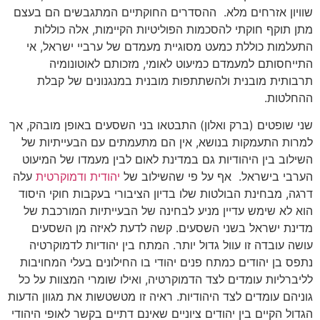
שוויון אזרחים מלא. ההסדרים החוקתיים המתגבשים הם בעצם
מתן תוקף חוקתי להסכמות הפוליטיות הקיימות, אלה כוללות
התעלמות כוללת כמעט מסוגיית מעמדם של ערביי ישראל, אי
התייחסותם למעמדם כמיעוט לאומי, מזכותם לאוטונומיה
תרבותית מובנית ולהשתתפות מובנית במנגנונים של קבלת
ההחלטות.
שני שופטים (ברק ואלון) התבטאו בני השסעים באופן מובהק, אך
למרות התעמקות בנושא, אין הם מתעמתים עם הבעייתיות של
השילוב בין היהודיות גם במדינת לאום לבין מעמדו של המיעוט
הערבי בישראל. אף על פי שהשילוב של
יהודית ודמוקרטית
עלה
דרגה, מבחינת הבולטות שלו בדיון הציבורי בעקבות חוקי היסוד
הוא לא שימש עדיין מניע לבחינה של הבעייתיות המורכבת של
מדינת ישראל בשני השסעים. קשה לדעת לאיזה מן השסעים
עושה עובדה זו עוול גדול יותר. המתח בין יהודיות לדמוקרטיה
נתפס בן יהודים כמתח פנים יהודי בו החילונים בעלי המחויבות
לליברליות עומדים לצד הדמוקרטיה, ואילו שומרי המצוות על כל
גוניהם עומדים לצד היהודיות. ראיה זו מטשטשות את מגוון הדעות
הגדול הקיים בין יהודים ציוניים שאינם דתיים בקשר לאופי היהודי