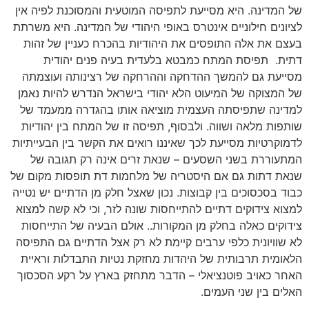
של המדינה. היא מסייעת לתפיסה המוטעית והמסוכנת לפיה אין
לציונים חילוניים אינטרס באופי היהודי של המדינה. היא משרתת
בעצם את אלה התופסים את היהודיות בהכרח כעניין של זהות
דתית. תפיסת המתח כמבטא בלעדית בעיה פנים יהודית
מסייעת גם להמשך ההדחקה וההרחקה של רצינותה ועוצמתה
של המצוקה של המיעוט הלא יהודי בישראל הנדרש להיות נאמן
למדינה שתפיסתה העצמית מוציאה אותו בהגדרה ממעמד של
שותפות מלאה ושווה. ולבסוף, תפיסה זו של המתח בין יהודיות
לדמוקרטיות מסייעת לכך שאיננו רואים את הקשר בין הבעייתיות
המתעוררת בשני השסעים – שנאת זרים אינה רק תגובה של
שנאת דתות גם אם היסטריה של מלחמות דת תופסות מקום של
כבוד בסכסוכים בין קבוצות. נכון שאצל חלק מן הדתיים יש נטייה
למצוא צידוקים דתיים להתייחסות שונה לזר, וכי לא קשה למצוא
צידוקים כאלה בחלק מן המקורות.. אולם הבעיה של התייחסות
לא שוויונית כלפי ערבים קיימת לא רק אצל הדתיים גם התפיסה
הלאומית תרבותית של היהדות מחזקת נטיות התבדלות וראיית
האחר כאויב פוטנציאלי – הדבר מתחזק בארץ על רקע הסכסוך
האלים בין שני העמים.