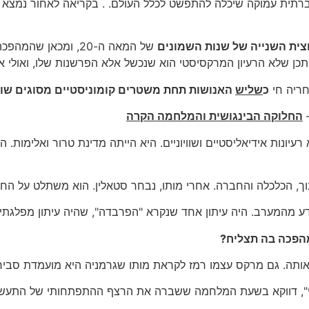
תית עמוקה שיכלה להתפשט לכלל העולם. . בקריאה לאחור נמצא סי
צית השנייה של שנות השמונים
של המאה ה-20, ומכא
כן שלא הרעיון המרקסיסטי הוא שנכשל אלא הפרשנות שלו, ואולי אפי
חריה חי
כ
שליש
האנושות תחת משטרים קומוניסטיים מסוגים שונ
החלוקה הבינגושית והמלחמה הקרה
יונות אידיאליסטיים ושוויוניים. היא הייתה מדינת טרור ואלימות
ידע מהמערב. היה עיתון אחד שנקרא "הפרבדה", שהיה עיתון מפלגתי.
הפכה בה תצליח?
 אותה. גם מרקס עצמו רמז לקראת מותו שגרמניה היא מועמדת סביר
, דווקא בשעת המלחמה ששברה את הרצף ההתפתחותי של התעשייה וה