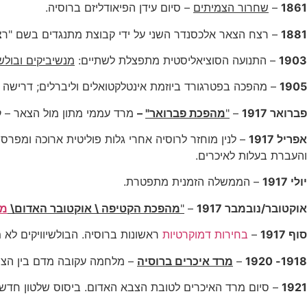
1861
–
שחרור הצמיתים
– סיום עידן הפיאודליזם ברוסיה.
1881
– רצח הצאר אלכסנדר השני על ידי קבוצת מתנגדים בשם "רצו
1903
– התנועה הסוציאליסטית מתפצלת לשתיים:
מנשיביקים ובולשי
1905
– מהפכה בפטרגורד ביוזמת אינטלקטואלים וליברלים; דרישה לכ
פברואר 1917
–
"
מהפכת פברואר"
–
מרד עממי מתון מול הצאר – 
אפריל 1917
– לנין מוחזר לרוסיה אחרי גלות פוליטית ארוכה ומפר
והעברת בעלות לאיכרים.
יולי 1917
– הממשלה הזמנית מתפטרת.
אוקטובר/נובמבר 1917
–
"
מהפכת הקטיפה \ אוקטובר האדום\
מה
סוף 1917
–
בחירות דמוקרטיות
ראשונות ברוסיה. הבולשיוויקים לא
1918- 1920
–
מרד איכרים ברוסיה
– מלחמה עקובה מדם בין הצבא
1921
– סיום מרד האיכרים לטובת הצבא האדום. ביסוס שלטון חדש ב