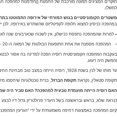
חוקרים המציגים תמונה מורכבת של החמצת
ה
הזדמנות למהפכה חבר
למשל).
משטרים הקומוניסטיים בגוש המזרחי של אירופה התמוטטו במח
במהפכה כניסיון למצוא חלופה לקפיטליזם שהשתרש באירופה. לכן יית
–
למרות שהמהפכה נתפסת ככישלון, אין לשכוח שכארבעים שנה לא
– המהפכה מסמנת את אחת התופעות הבולטות של המאה ה-20 –
בעקבות המהפכה הקומוניסטית רוסיה הפכה למדינה בה אסור לבטא רע
והמשק היה רעוע.
עד מותו של לנין בשנת 1928, רוסיה הייתה במצב טוב מבחינת החינוך, הכלכלה והחברה. אחרי מותו, נבחר סטאלין. הוא משתלט על החברה ורודף אותה.
תקופת סטאלין, נקראת
תקופת הברזל
, בניית טכנולוגיות שיחסמו מ
האם רוסיה הייתה מועמדת טבעית למהפכה? האם סביר היה שמ
כנראה שלא, בראש ובראשונה בשל היעדר פרולטריון גדול דיו לבצע
קיום המהפכה באמצעות דחיפה משמעותית על ידי "הגרעין המהפכני"