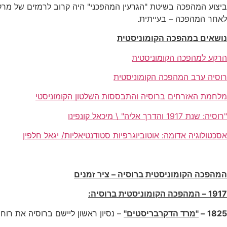
ביצוע המהפכה בשיטת "הגרעין המהפכני" היה קרוב לרמזים של מרקס
לאחר המהפכה – בעייתית.
נושאים במהפכה הקומוניסטית
הרקע למהפכה הקומוניסטית
רוסיה ערב המהפכה הקומוניסטית
מלחמת האזרחים ברוסיה והתבססות השלטון הקומוניסטי
"רוסיה: שנת 1917 והדרך אליה" \ מיכאל קונפינו
אסכטולוגיה אדומה: אוטוביוגרפיות סטודנטיאליות/ יגאל חלפין
המהפכה הקומוניסטית ברוסיה – ציר זמנים
1917 – המהפכה הקומוניסטית ברוסיה:
1825
–
"מרד הדקרבריסטים"
– נסיון ראשון ליישם ברוסיה את רוח