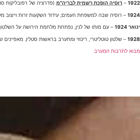
1922
–
רוסיה הופכת רשמית לבריה"מ
(פדרציה של רפובליקות סובי
1924
– רוסיה שבה למשפחת העמים; עידוד השקעות זרות וייצוב מעמ
ינואר 1924
– עם מותו של לנין, נפתחת מלחמת הירושה על השלטון.
1928
– שלטון טוטליטרי, ריכוזי ומתערב בראשות סטלין. מאפיינים של
מבוא לתרבות המערב