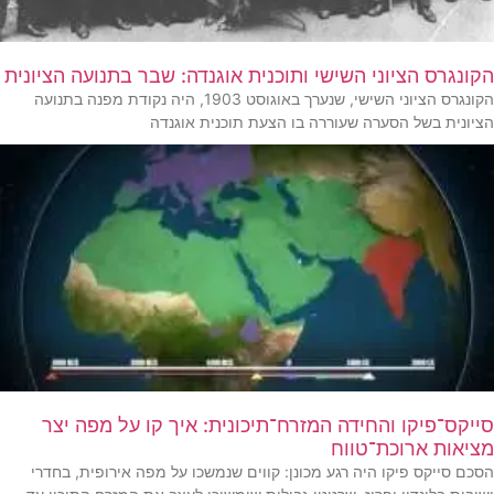
הקונגרס הציוני השישי ותוכנית אוגנדה: שבר בתנועה הציונית
הקונגרס הציוני השישי, שנערך באוגוסט 1903, היה נקודת מפנה בתנועה
הציונית בשל הסערה שעוררה בו הצעת תוכנית אוגנדה
סייקס־פיקו והחידה המזרח־תיכונית: איך קו על מפה יצר
מציאות ארוכת־טווח
הסכם סייקס פיקו היה רגע מכונן: קווים שנמשכו על מפה אירופית, בחדרי