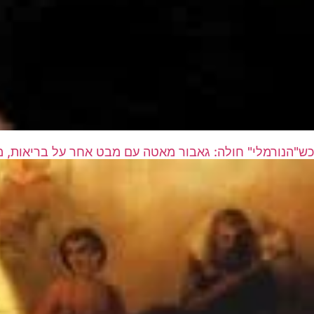
כש"הנורמלי" חולה: גאבור מאטה עם מבט אחר על בריאות, 