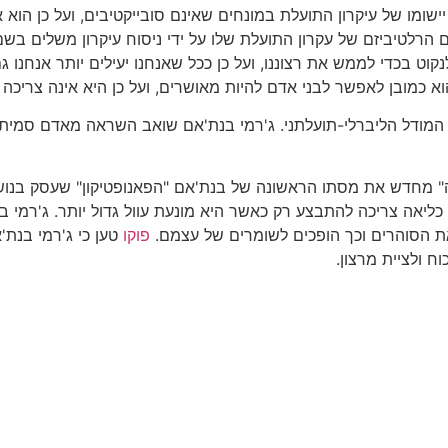
ישומו של עיקרון התועלת במונחים שאינם סובייקטיבים, ועל כן הוא 
 הרלטיביזם של עקרון התועלת שלו על ידי ניסוח עיקרון משלים בשם
כדי לממש את רצוננו, ועל כן ככל שאנחנו יעילים יותר אנחנו גם תב
א כמובן לאפשר לבני אדם להיות מאושרים, ועל כן היא אינה צריכה ל
המודל הליברלי-תועלתני. ג'רמי בנת'אם שואב השראה מאדם סמית' 
" מחדש את מסתו הראשונה של בנת'אם "הפאנופטיקון" שעסק בנושא 
ליאה צריכה להתבצע רק כאשר היא מונעת עוול גדול יותר. ג'רמי בנ
את הסוהרים וכך הופכים לשומרים של עצמם.
פוקו
טען כי ג'רמי בנת'א
ח ולציית מרצון.