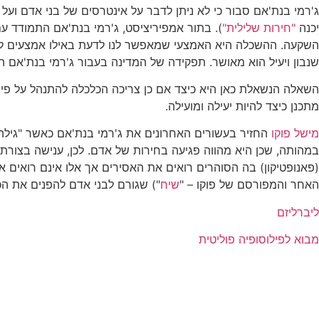
ג'רמי בנת'אם סבור כי לא ניתן לדבר על אינטרסים של בני אדם ועל י
יכנה
"חירות שלילית"
). בתור אמפיריציסט, ג'רמי בנת'אם התמודד עם
השקעה. ההשכלה היא האמצעי שמאפשר לנו לדעת באילו אמצעים לנקוט ב
שנבון ויעיל הוא מאושר. תפקידה של המדינה בעבור ג'רמי בנת'אם הו
השאלה הנשאלת כאן היא כיצד אם כן צריכה הכלכלה להתנהל על פי 
מתכנן כיצד להיות יעילה ומועילה.
מישל פוקו
החזיר בעשורים האחרונים את ג'רמי בנת'אם כאשר "גילה
במהותה, שכן היא מהווה פגיעה בחירות של אדם. לכן, ענישה בצורת כ
(פאנופטיקון) בה הסוהרים רואים את האסירים אך אלו אינם רואים 
האחר והמפורסם של פוקו – "
שיח
") שגורם לבני אדם להפנים את הכו
ליברליזם
מבוא לפילוסופיה פוליטית