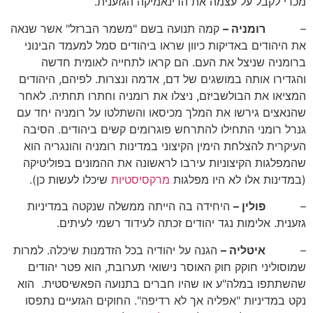
מכדי לקבל על עצמה את הדינאמיקה הגזענית.
–
רומניה –
קמה תנועה בשם "משמר הברזל" אשר שנאה
את היהודים באדיקות כיוון שראו ביהודים סמל למעמד הבינוני
ברומניה שניצל את העם. הם קראו לתחייה לאומית חדשה
והגדירו אותה במושגים של דם, אדמה ונצרות. לפיהם, היהודים
המציאו את הבולשביזם, ניצלו את רומניה וחתרו תחתיה. לאחר
שהנאצים גירשו את המלך מכיסאו והשתלטו על רומניה יחד עם
גנרל רומני התחילו להתרחש פוגרומים קשים ביהודים. הסיבה
העיקרית להצלחת הימין הקיצוני במדינות רומניה והונגריה הוא
שהמפלגות הקיצוניות עירבו לראשונה את ההמונים בפוליטיקה
(במדינות אלו לא היו מפלגות
מרקסיסטיות
שיכלו לעשות כן).
–
פולין –
היחידה בה הייתה ממשלה שנקטה במדיניות
גזענית. אלימות נגד יהודים זכתה לעידוד רשמי לעיתים.
–
איטליה –
הגנה על יהודיה בכל הזדמנות שיכלה. למרות
שמוסוליני חוקק חוק האוסר נישואי תערובת, הוא פטר יהודים
שהשתתפו במלה"ע או שהיו חברים בתנועה הפאשיסטית. הוא
נקט במדיניות "אפליה אך לא רדיפה". החוקים הגזעיים נתפסו