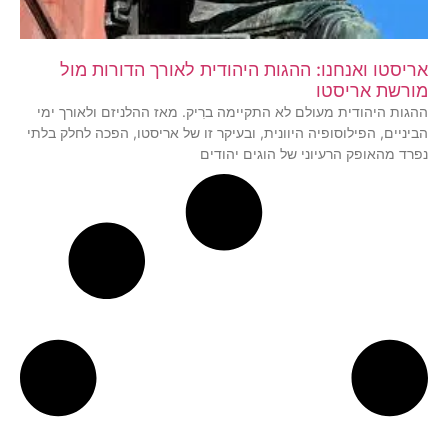
אריסטו ואנחנו: ההגות היהודית לאורך הדורות מול
מורשת אריסטו
ההגות היהודית מעולם לא התקיימה ברִיק. מאז ההלניזם ולאורך ימי
הביניים, הפילוסופיה היוונית, ובעיקר זו של אריסטו, הפכה לחלק בלתי
נפרד מהאופק הרעיוני של הוגים יהודים