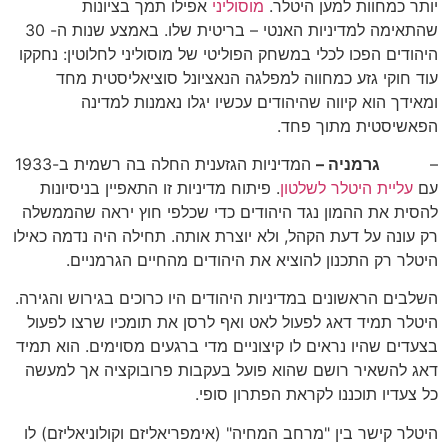
יותר כמחוות למען היטלר.
מוסוליני
אפילו תמך בציונות
שהתאימה למדיניות האנטי – בריטית שלו. באמצע שנות ה- 30
היהודים הפכו לכלי במשחק הפוליטי של מוסוליני לחלוטין: נחקקו
עוד חוקי גזע כמחווה למפלגה הנאציונל סוציאליסטית מחד
ומאידך הוא קיווה שהיהודים עכשיו יגלו נאמנות למדינה
הפאשיסטית מתוך פחד.
–
גרמניה –
המדיניות הגזענית החלה בה רשמית ב-1933
עם
עליית היטלר לשלטון
. פיתוח מדיניות זו התאפיין בניסיונות
להסית את ההמון נגד היהודים כדי שכלפי חוץ יראה שהממשלה
רק עונה על דעת הקהל, ולא יוצרת אותה. תחילה היה נדמה כאילו
היטלר רק התכנון להוציא את היהודים מהחיים הגרמניים.
השלבים הראשונים במדיניות היהודים היו כרוכים בגירוש והגירה.
היטלר תמיד דאג לפעול לאט ואף לרסן את תומכיו שרצו לפעול
בצעדים שהיו נראים לו קיצוניים מדי ברגעים מסוימים. הוא תמיד
דאג להשאיר רושם שהוא פועל בעקבות פרובוקציה אך למעשה
כל צעדיו תוכננו לקראת הפתרון סופי.
היטלר קישר בין "מרחב המחיה" (אימפריאליזם וקולוניאליזם) לו