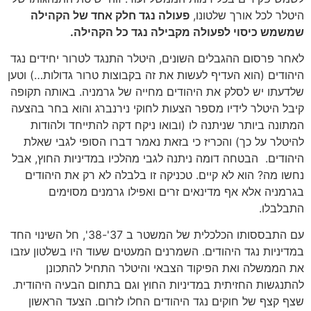
היטלר לכל אורך שלטונו,
פעולה נגד חלק אחד של הקהילה
שמשמש כיסוי לפעולה מקבילה נגד כל הקהילה.
לאחר פרסום ההגבלים השונים, היטלר התנגד לטרור יחידים נגד
היהודים (הוא העדיף לעשות את זה בקבוצות טרור גדולות…) וטען
שלדעתו יש לסלק את היהודים מחייה של גרמניה. באותה תקופה
קיבל היטלר לידיו מספר הצעות לחוקי נירנברג והוא בחר בהצעה
המתונה ביותר שניתנה לו (ובואו ניקח דקה להתייחד ולהודות
להיטלר על כך) והכריז כי בזאת נאמר דברו הסופי לגבי שאלת
היהודים. הבטחה דומה ניתנה לגבי מהלכיו במדיניות החוץ, אבל
נחשו מה? הוא לא קיים. טכניקה זו בלבלה לא רק את היהודים
בגרמניה אלא אף מדינאים זרים ואפילו גרמנים מסוימים
התבלבלו.
עם התבססותו הכלכלית של המשטר ב 37'-38', חל השינוי החד
במדיניות נגד היהודים. השמרנים המעטים שעוד היו בשלטון עזבו
את הממשלה ואת הפיקוד הצבאי והיטלר התחיל להתכונן
להתנגשות החזיתית במדיניות החוץ וגם בתחום הבעיה היהודית.
שצף קצף של חוקים נגד היהודים החלו לזרום. הצעד הראשון