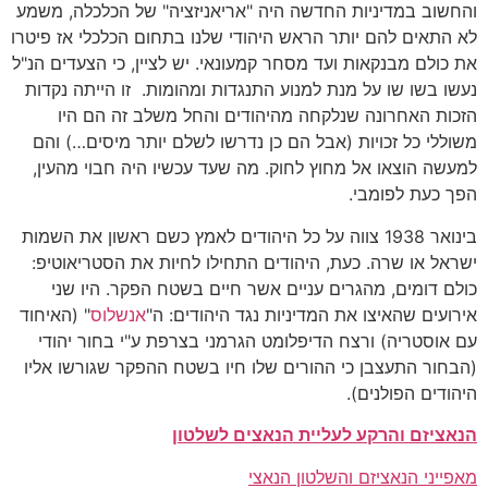
והחשוב במדיניות החדשה היה "אריאניזציה" של הכלכלה, משמע
לא התאים להם יותר הראש היהודי שלנו בתחום הכלכלי אז פיטרו
את כולם מבנקאות ועד מסחר קמעונאי. יש לציין, כי הצעדים הנ"ל
נעשו בשו שו על מנת למנוע התנגדות ומהומות. זו הייתה נקדות
הזכות האחרונה שנלקחה מהיהודים והחל משלב זה הם היו
משוללי כל זכויות (אבל הם כן נדרשו לשלם יותר מיסים…) והם
למעשה הוצאו אל מחוץ לחוק. מה שעד עכשיו היה חבוי מהעין,
הפך כעת לפומבי.
בינואר 1938 צווה על כל היהודים לאמץ כשם ראשון את השמות
ישראל או שרה. כעת, היהודים התחילו לחיות את הסטריאוטיפ:
כולם דומים, מהגרים עניים אשר חיים בשטח הפקר. היו שני
אירועים שהאיצו את המדיניות נגד היהודים: ה"
אנשלוס
" (האיחוד
עם אוסטריה) ורצח הדיפלומט הגרמני בצרפת ע"י בחור יהודי
(הבחור התעצבן כי ההורים שלו חיו בשטח ההפקר שגורשו אליו
היהודים הפולנים).
הנאציזם והרקע לעליית הנאצים לשלטון
מאפייני הנאציזם והשלטון הנאצי