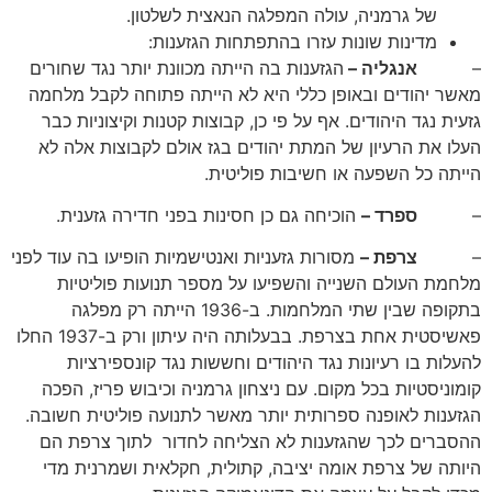
של גרמניה, עולה המפלגה הנאצית לשלטון.
מדינות שונות עזרו בהתפתחות הגזענות:
–
אנגליה –
הגזענות בה הייתה מכוונת יותר נגד שחורים
מאשר יהודים ובאופן כללי היא לא הייתה פתוחה לקבל מלחמה
גזעית נגד היהודים. אף על פי כן, קבוצות קטנות וקיצוניות כבר
העלו את הרעיון של המתת יהודים בגז אולם לקבוצות אלה לא
הייתה כל השפעה או חשיבות פוליטית.
–
ספרד –
הוכיחה גם כן חסינות בפני חדירה גזענית.
–
צרפת –
מסורות גזעניות ואנטישמיות הופיעו בה עוד לפני
מלחמת העולם השנייה והשפיעו על מספר תנועות פוליטיות
בתקופה שבין שתי המלחמות. ב-1936 הייתה רק מפלגה
פאשיסטית אחת בצרפת. בבעלותה היה עיתון ורק ב-1937 החלו
להעלות בו רעיונות נגד היהודים וחששות נגד קונספירציות
קומוניסטיות בכל מקום. עם ניצחון גרמניה וכיבוש פריז, הפכה
הגזענות לאופנה ספרותית יותר מאשר לתנועה פוליטית חשובה.
ההסברים לכך שהגזענות לא הצליחה לחדור לתוך צרפת הם
היותה של צרפת אומה יציבה, קתולית, חקלאית ושמרנית מדי