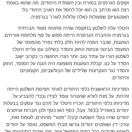
זקוקים הגרמנים במזרח ובין השמדת היהודים. מה שהוא באמת
רצה הוא מרחב בו הוא יוכל לחסל את האויב היהודי בלי
האנטגוניזם שפעולות כאלה עלולות לעורר בגרמניה.
היטלר עלה לשלטון בתקופה שהיה מתוחה מאוד חברתית
בגרמניה והחברה הגרמנית הייתה ממש על סף מלחמת אזרחים.
הגזענות, שכבר הפכה להיות חלק בלתי נפרד מהמוסר של
המעמד הבינוני וכוחות החוק והסדר בשילוב עם עליית היטלר
לשלטון הורו על עתיד טוב יותר ויצרו תחושה כי בקרוב ישוב
הסדר על כנו. קבלת הגזענות משמעה היה הגנה על המוסר, החוק
והסדר נגד העקרונות שליליים של הבולשביזם, הקומוניזם
והיהודים.
המדיניות הראשונית כלפי היהודים לאחר תפיסת השלטון הייתה
זהירות. על מנת לוודא שהטרור עומד לצידו ובכדי להצביע על
מדיניותו כלפי היהודים, הכריז היטלר על חרם נגד עסקים בבעלות
יהודים באפריל 1933. אבל, כסף הוא כסף ולכן חברות ועיתונים
יהודים שהיו בעלי השפעה קיבלו "פטור" מהחרם. לעומת זאת,
עורכי דין ושופטים יהודים גורשו מבתי המשפט, נאסר על יהודים
לשמש פקידים בכל רמות הממשל ועוד. זוהי שיטת התנהגותו של