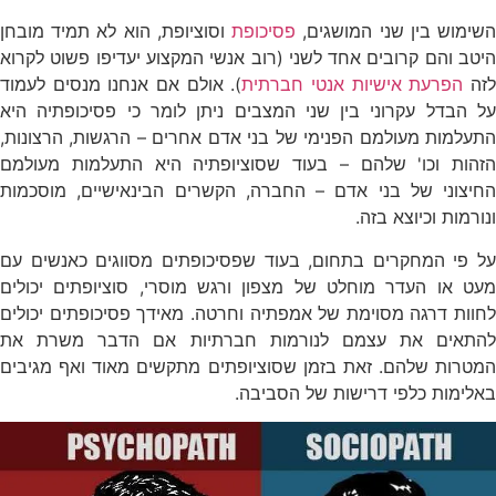
שימוש בין שני המושגים,
פסיכופת
וסוציופת, הוא לא תמיד מובחן
היטב והם קרובים אחד לשני (רוב אנשי המקצוע יעדיפו פשוט לקרוא
זה
הפרעת אישיות אנטי חברתית
). אולם אם אנחנו מנסים לעמוד
על הבדל עקרוני בין שני המצבים ניתן לומר כי פסיכופתיה היא
התעלמות מעולמם הפנימי של בני אדם אחרים – הרגשות, הרצונות,
הזהות וכו' שלהם – בעוד שסוציופתיה היא התעלמות מעולמם
החיצוני של בני אדם – החברה, הקשרים הבינאישיים, מוסכמות
ונורמות וכיוצא בזה.
על פי המחקרים בתחום, בעוד שפסיכופתים מסווגים כאנשים עם
מעט או העדר מוחלט של מצפון ורגש מוסרי, סוציופתים יכולים
לחוות דרגה מסוימת של אמפתיה וחרטה. מאידך פסיכופתים יכולים
להתאים את עצמם לנורמות חברתיות אם הדבר משרת את
המטרות שלהם. זאת בזמן שסוציופתים מתקשים מאוד ואף מגיבים
באלימות כלפי דרישות של הסביבה.