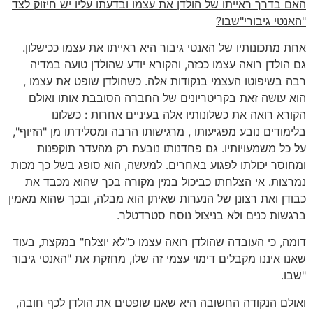
האם בדרך ראייתו של הולדן את עצמו ובדעתו עליו יש חיזוק לצד
"האנטי גיבורי"שבו?
אחת מתכונותיו של האנטי גיבור היא ראייתו את עצמו ככישלון.
גם הולדן רואה עצמו ככזה, והקורא יודע שהולדן טועה במדיה
רבה בשיפוטו העצמי בנקודות אלה. כשהולדן שופט את עצמו ,
הוא עושה זאת בקריטריונים של החברה הסובבת אותו ואולם
הקורא רואה את כשלונותיו אלה בעיניים אחרות : כשלונו
בלימודים נובע מפגיעותו , מרגישותו הרבה ומסלידתו מן "הזיוף",
על כל משמעויותיו. גם פחדנותו נובעת רק מהעדר תוקפנות
ומחוסר יכולתו לפגוע באחרים. למעשה, הוא סופג בשל כך מכות
נמרצות. אי הצלחתו כביכול במין מקורה בכך שהוא מכבד את
כבודן ואת רצונן של הנערות שאיתן הוא מבלה, ובכך שהוא מאמין
ברגשות כנים ולא בניצול נוסח סטרדטלר.
דומה, כי העובדה שהולדן רואה עצמו כ"לא יוצלח" במקצת, בעוד
שאנו איננו מקבלים דימוי עצמי זה שלו, מחזקת את "האנטי גיבור
"שבו.
ואולם הנקודה החשובה היא שאנו שופטים את הולדן לכף חובה,