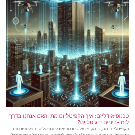
טכנופיאודליזם: איך הקפיטליזם מת והאם אנחנו בדרך
לימי-ביניים דיגיטליים?
הקפיטליזם מת, ובמקומו עלה טכנופיאודליזם: שליטי הפלטפורמות
הדיגיטליות גובים "שכירות" על גישה לכלכלה. האם נוכל להשתחרר?