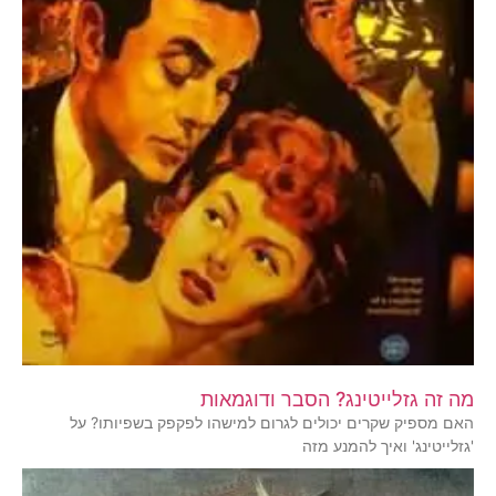
מה זה גזלייטינג? הסבר ודוגמאות
האם מספיק שקרים יכולים לגרום למישהו לפקפק בשפיותו? על
'גזלייטינג' ואיך להמנע מזה