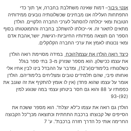
אנטי גיבור
– דמות שאינה משתלבת בחברה, אך תוך כדי
התפתחות העלילה אנו מבחינים שכשלונותיה נובעים ממידותיה
הטובות ומאי יכולתה להסתגל לערכי החברה הלקויים. הולדן
מתאים לתאור זה. אי-יכולתו להשתלב בחברה והתמוטטותו בסוף
הספר הם תוצאה ממידותיו החיוביות-רגישות, יושר,אהבת אדם
ומאי נכונותו לאמץ את ערכי החברה הקלוקלים.
כיצד רואה הולדן את עצמו?הוכח
במידה מסויימת רואה הולדן
את עצמו ככישלון. הוא מספר שנזרק מ-3 בתי ספר בגלל
כשלונותיו בלימודים(ע'12), ומדבר על ההבדל בינו לבין אחיו אלי
ואחותו פיבי, שהם תלמידים טובים ומצליחים בלימודיהם. הולדן
אומר על עצמו שהוא פחדן (אין לו אומץ להתקיף את זה שגנב את
כפפותיו ע' 88 והוא גם חסר ביטחון עצמי במה שנוגע למין
(92)-93
הולדן גם רואה את עצמו כ"לא יוצלח". הוא מספר ששכח את
הסייפים של קבוצתו ברכבת התחתית וכתוצאה מכך"כל הקבוצה
החרימה אותי כל הדרך חזרה ברכבת". ע' 7