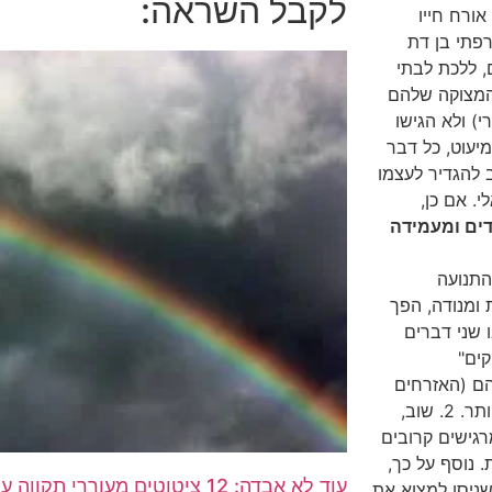
לקבל השראה:
אורח חייו
רפתי בן דת
, ללכת לבתי
 המצוקה שלהם
) ולא הגישו
מיעוט, כל דבר
ב להגדיר לעצמו
י. אם כן,
דים ומעמידה
התנועה
 ומנודה, הפך
ו שני דברים
תיקים"
הם (האזרחים
הותיקים) חיים דורות רבים במדינה ולהם "שורשים עמוקים" יותר. 2. שוב,
רגישים קרובים
 נוסף על כך,
עוד לא אבדה: 12 ציטוטים מעוררי תקווה על תקווה
שניסו למצוא את