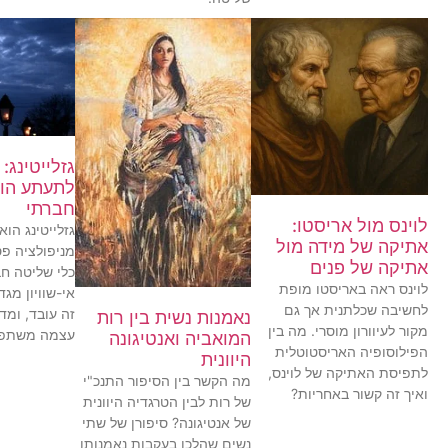
גזלייטינג:
לתעתע הו
חברתי
לוינס מול אריסטו:
גזלייטינג הוא
אתיקה של מידה מול
מניפולציה פס
אתיקה של פנים
כלי שליטה חב
לוינס ראה באריסטו מופת
אי-שוויון מגד
לחשיבה שכלתנית אך גם
זה עובד, ומ
נאמנות נשית בין רות
מקור לעיוורון מוסרי. מה בין
עצמה משתפת
המואביה ואנטיגונה
הפילוסופיה האריסטוטלית
היוונית
לתפיסת האתיקה של לוינס,
מה הקשר בין הסיפור התנכ"י
ואיך זה קשור באחריות?
של רות לבין הטרגדיה היוונית
של אנטיגונה? סיפורן של שתי
נשים שהלכו בעקבות נאמנותן