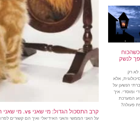
 כשהכוח
פך לנשק
 לא רק
יכולוגית, אלא
רתי הנשען על
רי ומוסדי. איך
דוע המערכת
 פעולה?
קרב התסכול הגדול: מי שאני vs. מי שאני רוצה להיות
על האני הממשי והאני האידיאלי ואיך הם קשורים לפר