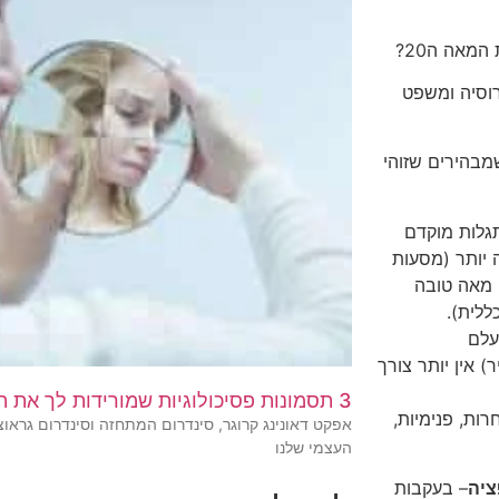
ת צמיחתה של הציונות באנטישמיות: פרעות 1882 ברוסיה ומשפט
מבהירים שזוהי
תגלות מוקדם
ה יותר (מסעות
אה ה 19 הייתה אפילו מאה טובה
ללית).
עלם
 אין יותר צורך
3 תסמונות פסיכולוגיות שמורידות לך את הביטחון העצמי
רות, פנימיות,
אפקט דאונינג קרוגר, סינדרום המתחזה וסינדרום גראוצ
העצמי שלנו
ציה
– בעקבות