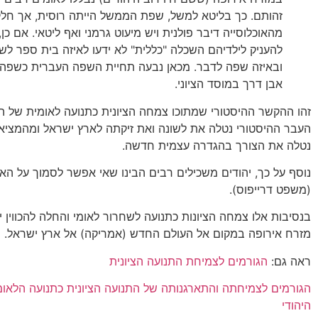
זהותם. כך בליטא למשל, שפת הממשל הייתה רוסית, אך חלק
מהאוכלוסייה דיבר פולנית ויש מיעוט גרמני ואף ליטאי. אם כן
להעניק לילדיהם השכלה "כללית" לא ידעו לאיזה בית ספר לש
ובאיזה שפה לדבר. מכאן נבעה תחיית השפה העברית כשפה ח
אבן דרך במוסד הציוני.
זהו ההקשר ההיסטורי שמתוכו צמחה הציונית כתנועה לאומית של הע
העבר ההיסטורי נטלה את לשונה ואת זיקתה לארץ ישראל ומהמציא
נטלה את הצורך בהגדרה עצמית חדשה.
נוסף על כך, יהודים משכילים רבים הבינו שאי אפשר לסמוך על הא
(משפט דרייפוס).
בנסיבות אלו צמחה הציונות כתנועה לשחרור לאומי והחלה להכווין י
מזרח אירופה במקום אל העולם החדש (אמריקה) אל ארץ ישראל.
ראה גם:
הגורמים לצמיחת התנועה הציונית
הגורמים לצמיחתה והתארגנותה של התנועה הציונית כתנועה הלאו
היהודי