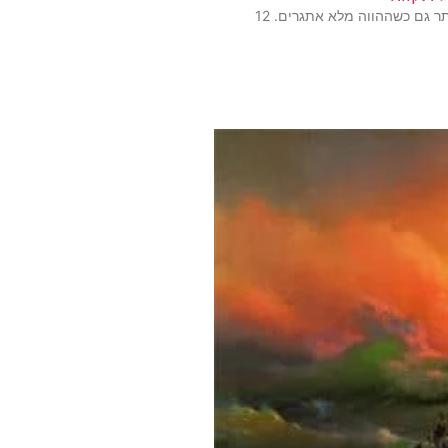
תקווה הכוח המניע שמאפשר לנו להאמין בעתיד טוב יותר גם כשההווה מלא אתגרים. 12