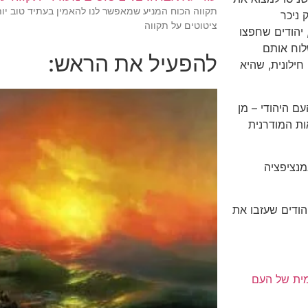
 ניכר
ציטוטים על תקווה
, יהודים שחפצו
לוח אותם
להפעיל את הראש:
ילונית, שהיא
ם היהודי – מן
ות המודרנית
מנציפציה
הודים שעזבו את
מית של העם