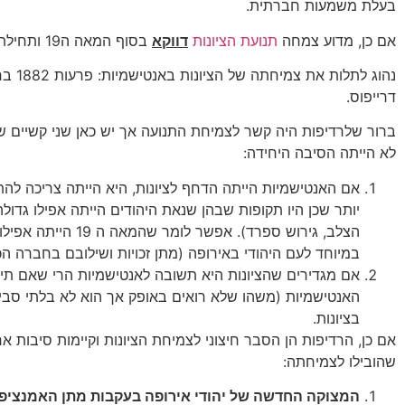
בעלת משמעות חברתית.
אם כן, מדוע צמחה
תנועת הציונות
דווקא
בסוף המאה ה19 ותחילת המאה ה20?
נהוג לתלות א
דרייפוס.
ברור שלרדיפות היה קשר לצמיחת התנועה אך יש כאן שני קשיים ש
לא הייתה הסיבה היחידה:
אם האנטישמיות הייתה הדחף לציונות, היא הייתה צריכה לה
יותר שכן היו תקופות שבהן שנאת היהודים הייתה אפילו גדול
הצלב, גירוש ספרד). אפשר לומר שהמ
במיוחד לעם היהודי באירופה (מתן זכויות ושילובם בחברה הכ
אם מגדירים שהציונות היא תשובה לאנטישמיות הרי שאם תי
האנטישמיות (משהו שלא רואים באופק אך הוא לא בלתי סביר)
בציונות.
אם כן, הרדיפות הן הסבר חיצוני לצמיחת הציונות וקיימות סיבות אח
שהובילו לצמיחתה:
המצוקה החדשה של יהודי אירופה בעקבות מתן האמנציפ