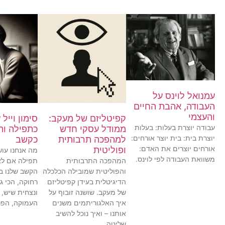
עמנואל לוינס על
העבודה, אהבת החיים
והעצמי
קפיטליזם של מעקב:
סימון וייל
עבודה יוצרת בעלות: בעלות
ממודל עסקי חדש
כתפילה וה
יוצרת בית: בית יוצר אורחים:
למהפכה תרבותית
כקשב
אורחים יוצרים את האדם:
ופוליטית
מה אנחנו עו
משוואת העבודה לפי לוינס.
המהפכה התרבותית
תפילה אם לא
והפוליטית שמובילה הכלכלה
הקשב שלנו בנ
הדיגיטלית בעידן קפיטליזם
רחוקה, הכי ג
של מעקב. שושנה זובוף על
ונצחית שיש, 
איך האלגוריתמים משנים
העמוקה, הפנ
אותנו – ואיך נוכל להשיב
שליטה.