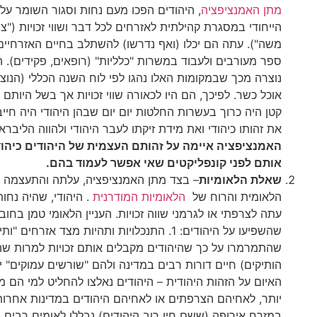
מתן האמנציפציה
, היהודים הפכו מעם נחות וסגור השומר על 
הייחודי במסגרת קהילתית לאזרחים לכל דבר ושווי זכויות ("צ
משה"). עתה הם יכלו (ואף נדרשו) להשתלב בחיים האזרחיים
ספר מעורבים ולעבוד במשרות "כלליות" (רופאים, פקידים).
נוצרה מכך שבמקומות האלו נהגו לפי לוח השנה הכללי (הנוצרי
אוכל כשר. לפיכך, הם היו לכאורה שווי זכויות אך בשל היותם 
קטן היה כרוך בעשרות החלטות יום יום שבהן היהודי היה חיי
את זהותו כיהודי ואת מידת זיקתו לעבר היהודי ולהווה הליבראל
האמנציפציה איימה על זהותם העצמית של היהודים כיהו
אותם לפני קונפליקטים שאי אפשר לעמוד בהם.
שאלת הלאומיות
– בצד מתן האמנציפציה, עלתה והתעצמה 
הלאומית והרוח של
הלאומיות המודרנית
. היהודי, שהיה נחות
עתה לצרפתי או לגרמני שווה זכויות. העניין הלאומי טמן בחוב
שהשפיעו על היהודים: 1. התנכלויות ותהיות מצד אזרחים "ו
שהתמרמרו על כך שהיהודים מקבלים אותם זכויות למרות ש
האיום על הזהות היהודית – היהודים נאלצו להחליט למי הם מ
יותר, לאחיהם הצרפתים או לאחיהם היהודים במדינות אחרות.
במזרח אירופה (ששם חיו רוב היהודים) נבללו לאומים רבים 