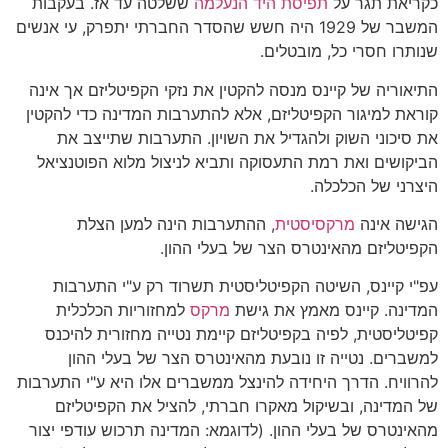
כקריאת תגר על
תפיסת היד הנעלמה
ששלטה עד אז. בעקבות
המשבר של 1929 היה חשש שהסדר החברתי יתפרק, עי אנשים
שנותרו חסרי כל, מובטלים.
התיאוריה של קיינס מנסה להקטין את נזקי הקפיטליזם אך אינה
קוראת למיגור הקפיטליזם, אלא להתערבות המדינה כדי להקטין
את סיכוני השוק ולהגדיל את השויון. התערבות שתייצב את
הביקושים ואת רמת התעסוקה ותביא לניצול מלוא הפוטנציאל
היצרני של הכלכלה.
הגישה אינה
מרקסיסטית
, ההתערבות הינה למען הצלת
הקפיטליזם מהאינטרס הצר של בעלי ההון.
עפ"י קיינס, השיטה הקפיטליסטית תשרוד רק ע"י התערבות
המדינה. קיינס מאמץ את גישת
מרקס
למחזוריות הכלכלית
קפיטליסטית, לפיה בקפיטליזם קיימת נטייה מחזורית להיכנס
למשברים. נטייה זו נובעת מהאינטרס הצר של בעלי ההון
להרוויח. הדרך היחידה להינצל ממשברים אלו היא ע"י התערבות
של המדינה, ובשיקול מאקרו חברתי, להציל את הקפיטליזם
מהאינטרס של בעלי ההון. (לדוגמא: המדינה תרכוש עודפי יצור