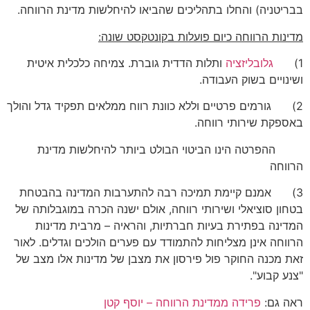
בבריטניה) והחלו בתהליכים שהביאו להיחלשות מדינת הרווחה.
מדינות הרווחה כיום פועלות בקונטקסט שונה:
1)
גלובליזציה
ותלות הדדית גוברת. צמיחה כלכלית איטית
ושינויים בשוק העבודה.
2) גורמים פרטיים וללא כוונת רווח ממלאים תפקיד גדל והולך
באספקת שירותי רווחה.
ההפרטה הינו הביטוי הבולט ביותר להיחלשות מדינת
הרווחה
3) אמנם קיימת תמיכה רבה להתערבות המדינה בהבטחת
בטחון סוציאלי ושירותי רווחה, אולם ישנה הכרה במוגבלותה של
המדינה בפתירת בעיות חברתיות, והראיה – מרבית מדינות
הרווחה אינן מצליחות להתמודד עם פערים הולכים וגדלים. לאור
זאת מכנה החוקר פול פירסון את מצבן של מדינות אלו מצב של
"צנע קבוע".
ראה גם:
פרידה ממדינת הרווחה – יוסף קטן