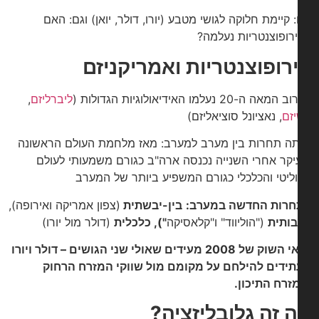
: קיימת חלוקה לגושי מטבע (יורו, דולר, יואן) וגם: האם
רופוצנטריות נעלמה?
רופוצנטריות
ואמריקניזם
ה ה-20 נעלמו האידיאולוגיות הגדולות (
ליברליזם
,
זם
, נאציונל סוציאליזם)
ה תחרות בין מערב למערב: מאז מלחמת העולם הראשונה
יקר אחרי השנייה נכנסה ארה"ב כגורם משמעותי לעולם
ליטי והכלכלי כגורם המשפיע ביותר של המערב
רות החדשה במערב:
בין-יבשתית
(צפון אמריקה ואירופה),
ותית
("הוליווד" ו"קלאסיקה
"), כלכלית
(דולר מול יורו)
תנאי השוק של 2008 מעידים שאולי שני הגושים – דולר ויורו
תידים להילחם על מקומם מול שווקי המזרח הרחוק
זרח התיכון.
 זה גלובליזציה?