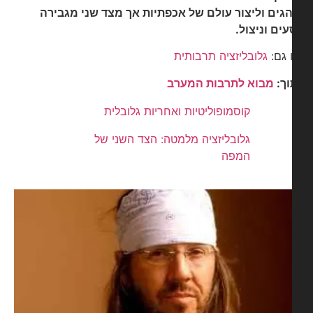
גים וליצור עולם של אכפתיות אך מצד שני מגבירה
ים וניצול.
 גם:
גלובליזציה תרבותית
ך:
מבוא לתרבות המערב
קוסמופוליטיות ואחריות גלובלית
גלובליזציה מלמטה: הצד השני של
המפה