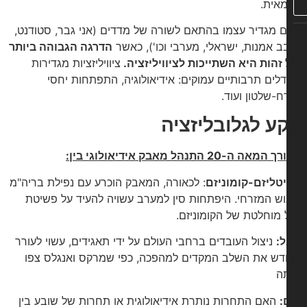
אית.
 מגדיר עצמו בהתאם לשורה של מדדים (אני גבר, סטודנט,
ב אמנות, ישראלי, מערבי וכו'), כאשר
הדרגה הגבוהה ביותר
זהות היא השתייכות לציוויליזציה.
ציוויליזציות מגדירות
לים תרבותיים עמוקים: אידיאולוגיה, התפתחות יחסי
ח-שלטון ועוד.
ע לגלובליזציה
אה ה-20 התנהל מאבק אידיאולוגי בין:
טליזם
-קומוניזם
: לכאורה, המאבק הוכרע עם נפילת בריה"מ
וש המזרחי. היפתחות סין למערב עשויה להעיד על פשיטת
 מוחלטת של הקומוניזם.
:
ניצול העובדים ברחבי העולם על ידי תאגידים, עשוי לעורר
ש את השלב המקדים למהפכה, כפי שמרקס ואנגלס צפו
ה
:
האם התחרות נותרת אידיאולוגית או תחרות של שובע בין