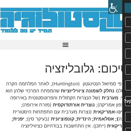
כום: גלובליזציה
על פי סמיואל הנטינגטון (Huntington), לאחר המלחמה הקרה
לם
נחלק לשמונה ציוויליזציות
שהמפתח המרכזי שלהן הוא
:
מערבית
(של הנצרות הקתולית והפרוטסטנטית באירופה
פון אמריקה);
נוצרית אורתודוקסית
(מזרח אירופה);
נו-אמריקאית
(נצרות מערבית עם התפתחות היסטורית
ה
); אסלאמית; הינדית; קונפוציונית
(בעיקר סין);
יפנית;
יקאית
(ייתכן). אין התחשבות בבודהיזם כציוויליזציה