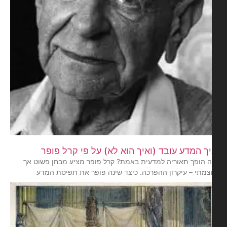
ך המדע עובד (ואיך הוא לא) על פי קרל פופר
 הופך תאוריה למדעית באמת? קרל פופר מציע מבחן פשוט אך
צמתי – עיקרון ההפרכה. כיצד שינה פופר את תפיסת המדע