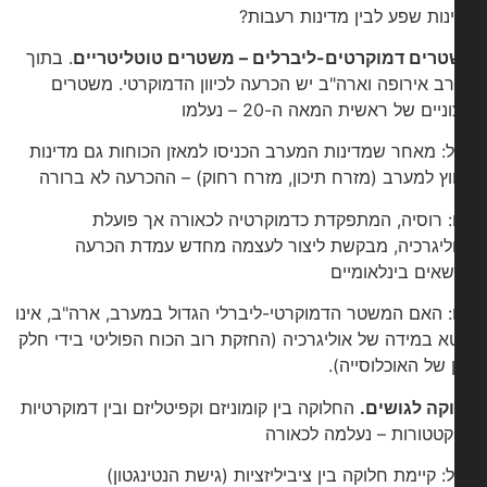
נות שפע לבין מדינות רעבות?
רים דמוקרטים-ליברלים
– משטרים טוטליטריים
. בתוך
ב אירופה וארה"ב יש הכרעה לכיוון הדמוקרטי. משטרים
ניים של ראשית המאה ה-20 – נעלמו
: מאחר שמדינות המערב הכניסו למאזן הכוחות גם מדינות
ץ למערב (מזרח תיכון, מזרח רחוק) – ההכרעה לא ברורה
: רוסיה, המתפקדת כדמוקרטיה לכאורה אך פועלת
ליגרכיה, מבקשת ליצור לעצמה מחדש עמדת הכרעה
שאים בינלאומיים
: האם המשטר הדמוקרטי-ליברלי הגדול במערב, ארה"ב, אינו
א במידה של אוליגרכיה (החזקת רוב הכוח הפוליטי בידי חלק
 של האוכלוסייה).
וקה
לג
וש
ים
.
החלוקה בין קומוניזם וקפיטליזם ובין דמוקרטיות
קטטורות – נעלמה לכאורה
: קיימת חלוקה בין ציביליזציות (גישת הנטינגטון)