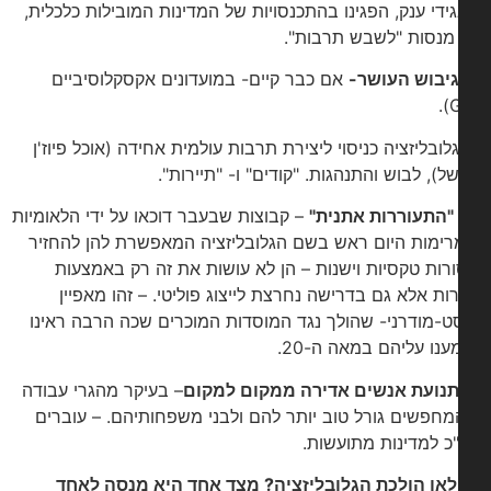
ידי ענק, הפגינו בהתכנסויות של המדינות המובילות כלכלית,
 מנסות "לשבש תרבות".
יבוש העושר-
אם כבר קיים- במועדונים אקסקלוסיביים
 גלובליזציה כניסוי ליצירת תרבות עולמית אחידה (אוכל פיוז'ן
ל), לבוש והתנהגות. "קודים" ו- "תיירות".
"התעוררות אתנית"
– קבוצות שבעבר דוכאו על ידי הלאומיות
רימות היום ראש בשם הגלובליזציה המאפשרת להן להחזיר
רות טקסיות וישנות – הן לא עושות את זה רק באמצעות
רות אלא גם בדרישה נחרצת לייצוג פוליטי. – זהו מאפיין
ט-מודרני- שהולך נגד המוסדות המוכרים שכה הרבה ראינו
ענו עליהם במאה ה-20.
נועת אנשים אדירה ממקום למקום
– בעיקר מהגרי עבודה
מחפשים גורל טוב יותר להם ולבני משפחותיהם. – עוברים
כ למדינות מתועשות.
לאן הולכת הגלובליזציה? מצד אחד היא מנסה לאחד