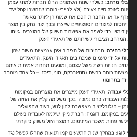
בלי מרחב
: בשלהי שנות השמונים החלו חברות למתג עצמן
נות לאוכלוסייה צעירה (ולא לבייבי-בומרז שנחשבו קהל יעד
דף עד אז. החברות הפכו את שמותיהן ליותר מאשר
יחסות למוצרים הספציפיים שייצרו ובכך יצרו נתק בין מוצר
ן דימויו. כדי לשפר את אפשרות השיווק של המוצרים, גייסו
המרחב הציבורי לשירותם של תאגידי הענק
לי בחירה
: הבחירות של הציבור אינן עצמאיות משום שהן
ות על ידי טעמים שמכתיבים תאגידי הענק. התאגידים
חים חנויות רשת משל עצמם, ומונעים תחרות אמיתית איתם
צעות כוחם כרשת (סטארבקס, סוני, דיסני – כל אחד מומחה
יד" בתחומו)
לי עבודה
: תאגידי הענק מייצרים את מוצריהם במקומות
ות העבודה בהם נמוכה. בכך משלימה קליין את התזה של
מן – הגלובליזציה מאפשרת להון לנוע, בעוד שהפועלים
עים במקומם. דוגמה: חברת נייקי שילמה לעובדיה בעולם
ישי פחות משכר המינימום. המוצר הזול משווק כיוקרתי
 לוגו
: במהלך שנות התשעים קמו תנועות שהחלו לפעול נגד