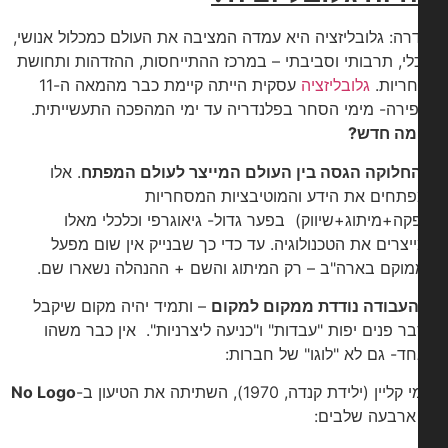
רה: גלובליזציה היא עמדה המציבה את העולם כמכלול אנושי,
לי, תרבותי וסביבתי – במרכז ההתייחסות, ההזדהות ותחושת
ריות.
גלובליזציה
עסקית הייתה קיימת כבר מהמאה ה-11
ירה- מימי הסחר בפלנדריה עד ימי המהפכה התעשייתית.
מה חדש?
החלוקה הגסה בין העולם המייצר לעולם המפתח
. אלו
תחים את הידע והמוטיבציות המסחריות
קה+מיתוג+שיווק) בפער גדול- גיאוגרפי וכלכלי מאלו
יצרים את הטכנולוגיה. עד כדי כך שבנייק אין שום מפעל
וקם בארה"ב – רק המיתוג והשם + ההנהלה נשארו שם.
עבודה נודדת ממקום למקום
– ותמיד יהיה מקום שיקבל
ר פנים יפות "עבדות" ו"כניעה ליצרניות". אין כבר משהו
ד- גם לא "לוגו" של חברות:
יין (ילידת קנדה, 1970), השתיתה את הטיעון ב-
No Logo
ארבעה שלבים: