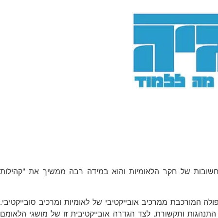
מים ולאומיות" (Nations and Nationalities) הוא אחד מאבני הפינה החשובות של חקר הלאומיות והוא במידה רבה ממשיך את "קהילות
ה המורכבת ממרכיב אובייקטיבי של לאומיות ומרכיב סובייקטיבי.
תנהגות ותקשורת. לצד הגדרה אובייקטיבית זו של מושגי הלאומם