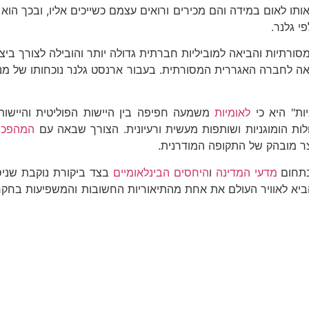
 אותו לאום במידה והם מכירים ורואים עצמם כשייכים אליו, ובכך הו
י גלנר.
סורתיות והביאה למוביליות חברתית גדולה יותר והובילה לצורך בי
 לחברה האגררית המסורתית. בעבור ארנסט גלנר נוכחותו של מנגנו
ות" היא כי
לאומיות
משמעה חפיפה בין היישות הפוליטית והיישות
לות הומוגניות ושותפות מעשית ורעיונית. הצורך שבאה עם
המהפכה
צר מובהק של התקופה המודרנית.
בתחום
מדעי המדינה
ו
היחסים הבינלאומיים
בצד ביקורת נוקבת שניסת
ר הביא לאוויר העולם את אחת מהתיאוריות החשובות והמשפיעות בחק